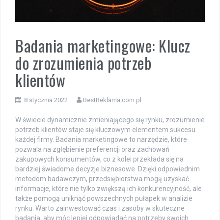
Badania marketingowe: Klucz
do zrozumienia potrzeb
klientów
8 stycznia 2022
BestReklama.com.pl
W świecie dynamicznie zmieniającego się rynku, zrozumienie
potrzeb klientów staje się kluczowym elementem sukcesu
każdej firmy. Badania marketingowe to narzędzie, które
pozwala na zgłębienie preferencji oraz zachowań
zakupowych konsumentów, co z kolei przekłada się na
bardziej świadome decyzje biznesowe. Dzięki odpowiednim
metodom badawczym, przedsiębiorstwa mogą uzyskać
informacje, które nie tylko zwiększą ich konkurencyjność, ale
także pomogą uniknąć powszechnych pułapek w analizie
rynku. Warto zainwestować czas i zasoby w skuteczne
badania, aby móc lepiej odpowiadać na potrzeby swoich