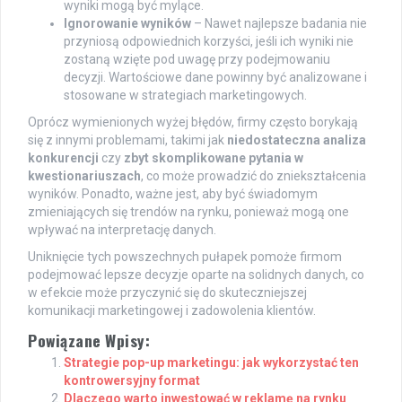
wyniki mogą być mylące.
Ignorowanie wyników
– Nawet najlepsze badania nie
przyniosą odpowiednich korzyści, jeśli ich wyniki nie
zostaną wzięte pod uwagę przy podejmowaniu
decyzji. Wartościowe dane powinny być analizowane i
stosowane w strategiach marketingowych.
Oprócz wymienionych wyżej błędów, firmy często borykają
się z innymi problemami, takimi jak
niedostateczna analiza
konkurencji
czy
zbyt skomplikowane pytania w
kwestionariuszach
, co może prowadzić do zniekształcenia
wyników. Ponadto, ważne jest, aby być świadomym
zmieniających się trendów na rynku, ponieważ mogą one
wpływać na interpretację danych.
Uniknięcie tych powszechnych pułapek pomoże firmom
podejmować lepsze decyzje oparte na solidnych danych, co
w efekcie może przyczynić się do skuteczniejszej
komunikacji marketingowej i zadowolenia klientów.
Powiązane Wpisy:
Strategie pop-up marketingu: jak wykorzystać ten
kontrowersyjny format
Dlaczego warto inwestować w reklamę na rynku