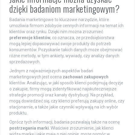
dzięki badaniom marketingowym?
Badania marketingowe to kluczowe narzędzie, które
umożliwia firmom zdobycie cennych informacji na temat ich
klientów oraz rynku. Dzięki nim można zrozumieć
preferencje klientów
, co oznacza, że przedsiębiorstwa
mogą lepiej dopasowywać swoje produkty do potrzeb
konsumentów. Pozyskanie takich danych może obejmować
różne metody, w tym ankiety, wywiady, czy analizy danych
sprzedażowych.
Jednym z najważniejszych aspektów badań
marketingowych jest ocena
zachowań zakupowych
klientów. Analizując, w jaki sposób klienci podejmują decyzje
o zakupie, firmy mogą zidentyfikować najskuteczniejsze
strategie promocji oraz kanały dystrybucji. Na przykład,
mogą dowiedzieć się, czy klienci preferują zakupy online, czy
stacjonarnie, a także jakie czynniki wpływają na ich wybór
produktu.
Oprócz tych informacji, badania pozwalają także na ocenę
postrzegania marki
. Właściwe zrozumienie, jak klienci
widzą markę i jakie mają o niej opinie, może pomóc w