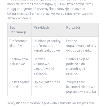
korekcie strategii marketingowej. Dzięki tym danym, firmy
mogą podejmować przemyślane decyzje dotyczące
komunikacji z klientami oraz wprowadzania ewentualnych
zmian w ofercie.
Typ
Przykłady
Korzyści
informacji
Preferencje
Ulubione produkty,
Lepsze
klientów
preferowane
dopasowanie oferty
kanały zakupowe
do potrzeb rynku
Zachowania
Decyzje
Skuteczniejsze
zakupowe
zakupowe,
podejście do
częstotliwość
marketingu i
zakupów
promocji
Postrzeganie
Opinie, wizerunek
Zwiększenie
marki
marki
lojalności klientów i
poprawa wizerunku
Wszystkie te informacje pozwalają firmom na zwiększenie