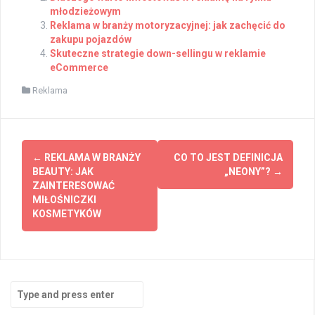
młodzieżowym
Reklama w branży motoryzacyjnej: jak zachęcić do
zakupu pojazdów
Skuteczne strategie down-sellingu w reklamie
eCommerce
Reklama
Post
←
REKLAMA W BRANŻY
CO TO JEST DEFINICJA
navigation
BEAUTY: JAK
„NEONY”?
→
ZAINTERESOWAĆ
MIŁOŚNICZKI
KOSMETYKÓW
Search
for: