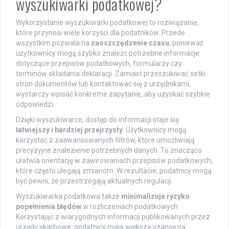
wyszukiwarki podatkowej?
Wykorzystanie wyszukiwarki podatkowej to rozwiązanie,
które przynosi wiele korzyści dla podatników. Przede
wszystkim pozwala na
zaoszczędzenie czasu
, ponieważ
użytkownicy mogą szybko znaleźć potrzebne informacje
dotyczące przepisów podatkowych, formularzy czy
terminów składania deklaracji. Zamiast przeszukiwać setki
stron dokumentów lub kontaktować się z urzędnikami,
wystarczy wpisać konkretne zapytanie, aby uzyskać szybkie
odpowiedzi.
Dzięki wyszukiwarce, dostęp do informacji staje się
łatwiejszy i bardziej przejrzysty
. Użytkownicy mogą
korzystać z zaawansowanych filtrów, które umożliwiają
precyzyjne znalezienie potrzebnych danych. To znacząco
ułatwia orientację w zawirowaniach przepisów podatkowych,
które często ulegają zmianom. W rezultacie, podatnicy mogą
być pewni, że przestrzegają aktualnych regulacji.
Wyszukiwarka podatkowa także
minimalizuje ryzyko
popełnienia błędów
w rozliczeniach podatkowych.
Korzystając z wiarygodnych informacji publikowanych przez
urzędy skarbowe, podatnicy mają większą szansę na