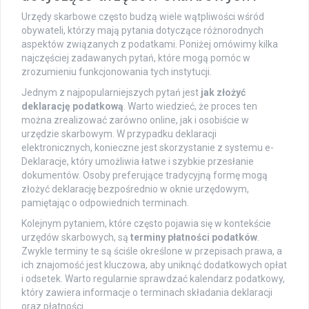
Urzędy skarbowe często budzą wiele wątpliwości wśród
obywateli, którzy mają pytania dotyczące różnorodnych
aspektów związanych z podatkami. Poniżej omówimy kilka
najczęściej zadawanych pytań, które mogą pomóc w
zrozumieniu funkcjonowania tych instytucji.
Jednym z najpopularniejszych pytań jest
jak złożyć
deklarację podatkową
. Warto wiedzieć, że proces ten
można zrealizować zarówno online, jak i osobiście w
urzędzie skarbowym. W przypadku deklaracji
elektronicznych, konieczne jest skorzystanie z systemu e-
Deklaracje, który umożliwia łatwe i szybkie przesłanie
dokumentów. Osoby preferujące tradycyjną formę mogą
złożyć deklarację bezpośrednio w oknie urzędowym,
pamiętając o odpowiednich terminach.
Kolejnym pytaniem, które często pojawia się w kontekście
urzędów skarbowych, są
terminy płatności podatków
.
Zwykle terminy te są ściśle określone w przepisach prawa, a
ich znajomość jest kluczowa, aby uniknąć dodatkowych opłat
i odsetek. Warto regularnie sprawdzać kalendarz podatkowy,
który zawiera informacje o terminach składania deklaracji
oraz płatności.