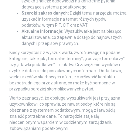
szybko znaleźć odpowiedzi na konkretne pytania
dotyczące systemu podatkowego.
Szeroki zakres danych:
Dzięki temu narzędziu można
uzyskać informacje na temat różnych typów
podatków, w tym PIT, CIT oraz VAT.
Aktualne informacje:
Wyszukiwarka jest na bieżąco
aktualizowana, co zapewnia dostęp do najnowszych
danych i przepisów prawnych.
Kiedy korzystasz z wyszukiwarki, zwróć uwagę na podane
kategorie, takie jak „formalne terminy”, „rodzaje formularzy”
czy „stawki podatkowe”. To ułatwi Ci zawężenie wyników i
szybkie dotarcie do poszukiwanych informacji. Dodatkowo,
wiele urzędów skarbowych oferuje możliwość kontaktu
bezpośredniego przez stronę, co może być pomocne w
przypadku bardziej skomplikowanych pytań.
Warto zaznaczyć, że obsługa wyszukiwarki jest przyjazna
użytkownikowi, co sprawia, że nawet osoby, które nie są
obeznane z systemem podatkowym, mogą z łatwością
znaleźć potrzebne dane. To narzędzie staje się
nieocenionym wsparciem w codziennym zarządzaniu
zobowiązaniami podatkowymi.