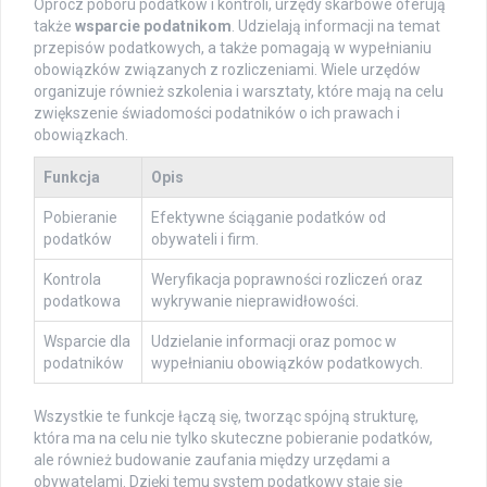
Oprócz poboru podatków i kontroli, urzędy skarbowe oferują
także
wsparcie podatnikom
. Udzielają informacji na temat
przepisów podatkowych, a także pomagają w wypełnianiu
obowiązków związanych z rozliczeniami. Wiele urzędów
organizuje również szkolenia i warsztaty, które mają na celu
zwiększenie świadomości podatników o ich prawach i
obowiązkach.
Funkcja
Opis
Pobieranie
Efektywne ściąganie podatków od
podatków
obywateli i firm.
Kontrola
Weryfikacja poprawności rozliczeń oraz
podatkowa
wykrywanie nieprawidłowości.
Wsparcie dla
Udzielanie informacji oraz pomoc w
podatników
wypełnianiu obowiązków podatkowych.
Wszystkie te funkcje łączą się, tworząc spójną strukturę,
która ma na celu nie tylko skuteczne pobieranie podatków,
ale również budowanie zaufania między urzędami a
obywatelami. Dzięki temu system podatkowy staje się