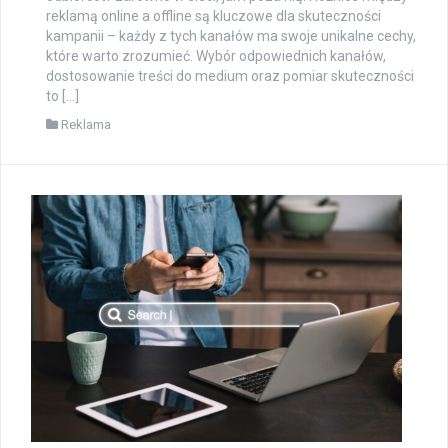
reklamą online a offline są kluczowe dla skuteczności
kampanii – każdy z tych kanałów ma swoje unikalne cechy,
które warto zrozumieć. Wybór odpowiednich kanałów,
dostosowanie treści do medium oraz pomiar skuteczności
to […]
Reklama