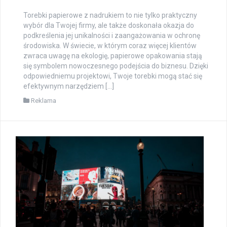
Torebki papierowe z nadrukiem to nie tylko praktyczny
wybór dla Twojej firmy, ale także doskonała okazja do
podkreślenia jej unikalności i zaangażowania w ochronę
środowiska. W świecie, w którym coraz więcej klientów
zwraca uwagę na ekologię, papierowe opakowania stają
się symbolem nowoczesnego podejścia do biznesu. Dzięki
odpowiedniemu projektowi, Twoje torebki mogą stać się
efektywnym narzędziem […]
Reklama