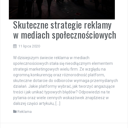
Skuteczne strategie reklamy
w mediach społecznościowych
11 lipca 2020
W dzisiejszym świecie reklama w mediach
społecznościowych stała się nieodłącznym elementem
strategii marketingowych wielu firm. Ze względu na
ogromną konkurencję oraz różnorodność platform,
skuteczne dotarcie do odbiorców wymaga przemyślanych
działań. Jakie platformy wybrać, jak tworzyć angażujące
treści i jak unikać typowych błędów? Odpowiedzi na te
pytania oraz wiele cennych wskazówek znajdziesz w
dalszej części artykułu, […]
Reklama