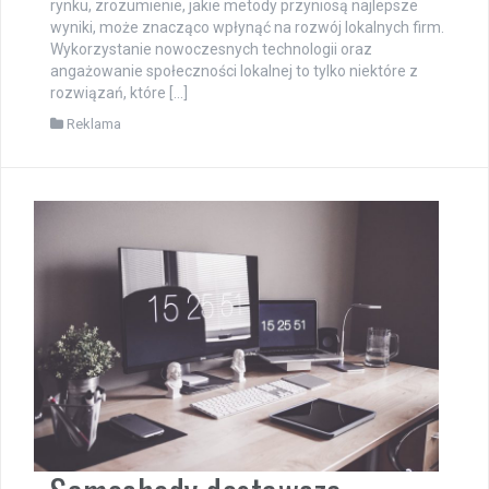
rynku, zrozumienie, jakie metody przyniosą najlepsze
wyniki, może znacząco wpłynąć na rozwój lokalnych firm.
Wykorzystanie nowoczesnych technologii oraz
angażowanie społeczności lokalnej to tylko niektóre z
rozwiązań, które […]
Reklama