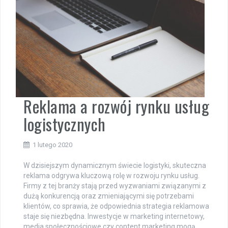
Reklama a rozwój rynku usług
logistycznych
1 lutego 2020
W dzisiejszym dynamicznym świecie logistyki, skuteczna
reklama odgrywa kluczową rolę w rozwoju rynku usług.
Firmy z tej branży stają przed wyzwaniami związanymi z
dużą konkurencją oraz zmieniającymi się potrzebami
klientów, co sprawia, że odpowiednia strategia reklamowa
staje się niezbędna. Inwestycje w marketing internetowy,
media społecznościowe czy content marketing mogą