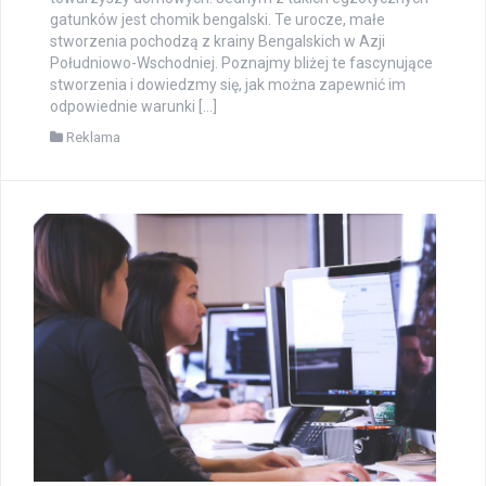
gatunków jest chomik bengalski. Te urocze, małe
stworzenia pochodzą z krainy Bengalskich w Azji
Południowo-Wschodniej. Poznajmy bliżej te fascynujące
stworzenia i dowiedzmy się, jak można zapewnić im
odpowiednie warunki […]
Reklama