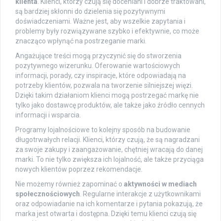
klienta
. Klienci, którzy czują się doceniani i dobrze traktowani,
są bardziej skłonni do dzielenia się pozytywnymi
doświadczeniami. Ważne jest, aby wszelkie zapytania i
problemy były rozwiązywane szybko i efektywnie, co może
znacząco wpłynąć na postrzeganie marki.
Angażujące treści mogą przyczynić się do stworzenia
pozytywnego wizerunku. Oferowanie wartościowych
informacji, porady, czy inspiracje, które odpowiadają na
potrzeby klientów, pozwala na tworzenie silniejszej więzi.
Dzięki takim działaniom klienci mogą postrzegać markę nie
tylko jako dostawcę produktów, ale także jako źródło cennych
informacji i wsparcia.
Programy lojalnościowe to kolejny sposób na budowanie
długotrwałych relacji. Klienci, którzy czują, że są nagradzani
za swoje zakupy i zaangażowanie, chętniej wracają do danej
marki. To nie tylko zwiększa ich lojalność, ale także przyciąga
nowych klientów poprzez rekomendacje.
Nie możemy również zapominać o
aktywności w mediach
społecznościowych
. Regularne interakcje z użytkownikami
oraz odpowiadanie na ich komentarze i pytania pokazują, że
marka jest otwarta i dostępna. Dzięki temu klienci czują się