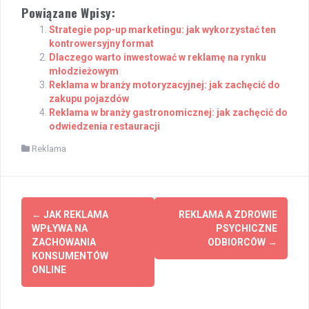
Powiązane Wpisy:
Strategie pop-up marketingu: jak wykorzystać ten
kontrowersyjny format
Dlaczego warto inwestować w reklamę na rynku
młodzieżowym
Reklama w branży motoryzacyjnej: jak zachęcić do
zakupu pojazdów
Reklama w branży gastronomicznej: jak zachęcić do
odwiedzenia restauracji
Reklama
Post
←
JAK REKLAMA
REKLAMA A ZDROWIE
navigation
WPŁYWA NA
PSYCHICZNE
ZACHOWANIA
ODBIORCÓW
→
KONSUMENTÓW
ONLINE