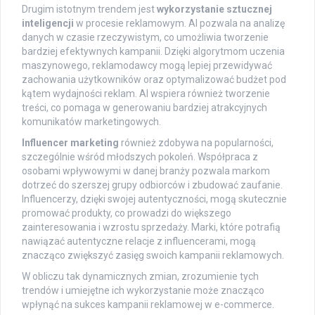
Drugim istotnym trendem jest
wykorzystanie sztucznej
inteligencji
w procesie reklamowym. AI pozwala na analizę
danych w czasie rzeczywistym, co umożliwia tworzenie
bardziej efektywnych kampanii. Dzięki algorytmom uczenia
maszynowego, reklamodawcy mogą lepiej przewidywać
zachowania użytkowników oraz optymalizować budżet pod
kątem wydajności reklam. AI wspiera również tworzenie
treści, co pomaga w generowaniu bardziej atrakcyjnych
komunikatów marketingowych.
Influencer marketing
również zdobywa na popularności,
szczególnie wśród młodszych pokoleń. Współpraca z
osobami wpływowymi w danej branży pozwala markom
dotrzeć do szerszej grupy odbiorców i zbudować zaufanie.
Influencerzy, dzięki swojej autentyczności, mogą skutecznie
promować produkty, co prowadzi do większego
zainteresowania i wzrostu sprzedaży. Marki, które potrafią
nawiązać autentyczne relacje z influencerami, mogą
znacząco zwiększyć zasięg swoich kampanii reklamowych.
W obliczu tak dynamicznych zmian, zrozumienie tych
trendów i umiejętne ich wykorzystanie może znacząco
wpłynąć na sukces kampanii reklamowej w e-commerce.