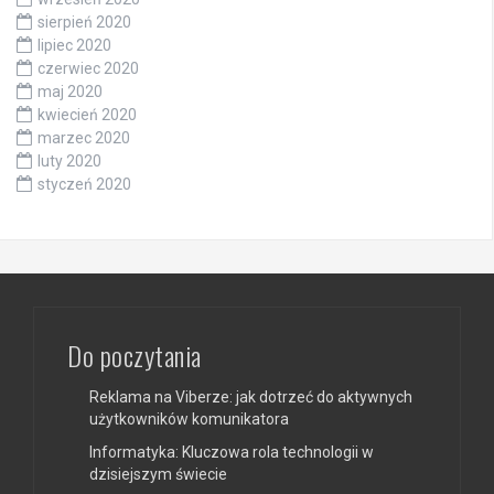
sierpień 2020
lipiec 2020
czerwiec 2020
maj 2020
kwiecień 2020
marzec 2020
luty 2020
styczeń 2020
Do poczytania
Reklama na Viberze: jak dotrzeć do aktywnych
użytkowników komunikatora
Informatyka: Kluczowa rola technologii w
dzisiejszym świecie