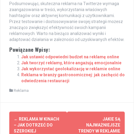
Podsumowując, skuteczna reklama na Twitterze wymaga
zaangażowania w treści, wykorzystania właściwych
hashtagów oraz aktywnej komunikacji z użytkownikami.
Przez testowanie i dostosowywanie swojej strategii możesz
znacząco zwiększyć efektywność swoich kampanii
reklamowych. Warto na bieżąco analizować wyniki i
adaptować działania w zależności od uzyskiwanych efektów.
Powiązane Wpisy:
Jak ustawić odpowiedni budżet na reklamę online
Jak tworzyć reklamy, które angażują emocjonalnie
Jak wykorzystać geolokalizację w reklamie online
Reklama w branży gastronomicznej: jak zachęcić do
odwiedzenia restauracji
Reklama
Post
←
REKLAMA W KINACH
JAKIE SĄ
navigation
– JAK DOTRZEĆ DO
NAJWAŻNIEJSZE
SZEROKIEJ
TRENDY W REKLAMIE