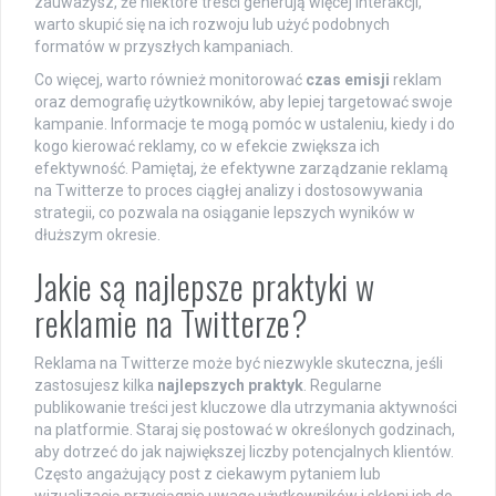
zauważysz, że niektóre treści generują więcej interakcji,
warto skupić się na ich rozwoju lub użyć podobnych
formatów w przyszłych kampaniach.
Co więcej, warto również monitorować
czas emisji
reklam
oraz demografię użytkowników, aby lepiej targetować swoje
kampanie. Informacje te mogą pomóc w ustaleniu, kiedy i do
kogo kierować reklamy, co w efekcie zwiększa ich
efektywność. Pamiętaj, że efektywne zarządzanie reklamą
na Twitterze to proces ciągłej analizy i dostosowywania
strategii, co pozwala na osiąganie lepszych wyników w
dłuższym okresie.
Jakie są najlepsze praktyki w
reklamie na Twitterze?
Reklama na Twitterze może być niezwykle skuteczna, jeśli
zastosujesz kilka
najlepszych praktyk
. Regularne
publikowanie treści jest kluczowe dla utrzymania aktywności
na platformie. Staraj się postować w określonych godzinach,
aby dotrzeć do jak największej liczby potencjalnych klientów.
Często angażujący post z ciekawym pytaniem lub
wizualizacją przyciągnie uwagę użytkowników i skłoni ich do