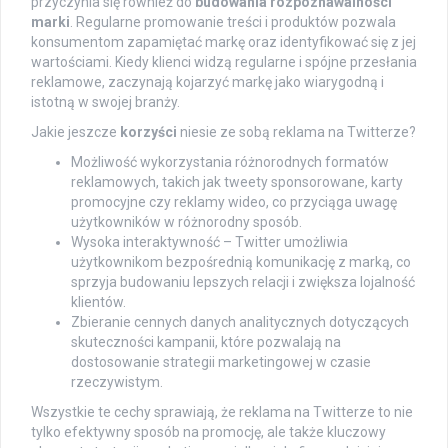
przyczynia się również do
budowania rozpoznawalności
marki
. Regularne promowanie treści i produktów pozwala
konsumentom zapamiętać markę oraz identyfikować się z jej
wartościami. Kiedy klienci widzą regularne i spójne przesłania
reklamowe, zaczynają kojarzyć markę jako wiarygodną i
istotną w swojej branży.
Jakie jeszcze
korzyści
niesie ze sobą reklama na Twitterze?
Możliwość wykorzystania różnorodnych formatów
reklamowych, takich jak tweety sponsorowane, karty
promocyjne czy reklamy wideo, co przyciąga uwagę
użytkowników w różnorodny sposób.
Wysoka interaktywność – Twitter umożliwia
użytkownikom bezpośrednią komunikację z marką, co
sprzyja budowaniu lepszych relacji i zwiększa lojalność
klientów.
Zbieranie cennych danych analitycznych dotyczących
skuteczności kampanii, które pozwalają na
dostosowanie strategii marketingowej w czasie
rzeczywistym.
Wszystkie te cechy sprawiają, że reklama na Twitterze to nie
tylko efektywny sposób na promocję, ale także kluczowy