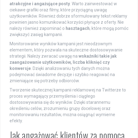
atrakcyjne i angażujące posty
. Warto zainwestować w
ciekawe grafiki oraz filmy, które przyciągną uwagę
użytkowników. Również dobrze sformułowany tekst reklamy
powinien jasno komunikować korzyści płynące z oferty. Nie
należy również zapominać o
hasztagach
, które mogą pomóc
zwiększyć zasięg kampanii.
Monitorowanie wyników kampanii jest nieodzownym
elementem, który pozwala na skuteczne dostosowywanie
strategii. Należy zwracać uwagę na
wskaźniki takie jak
zaangażowanie użytkowników, liczba kliknięć czy
konwersje
. Dzięki analizowaniu tych danych można
podejmować świadome decyzje i szybko reagować na
zmieniające się potrzeby odbiorców.
Tworzenie skutecznej kampanii reklamowej na Twitterze to
proces wymagający przemyślenia i ciągłego
dostosowywania się do wyników. Dzięki starannemu
określeniu celów, zrozumieniu grupy docelowej oraz
monitorowaniu rezultatów, można osiągnąć wymierne
efekty.
Jak angażować klientów za pomocą