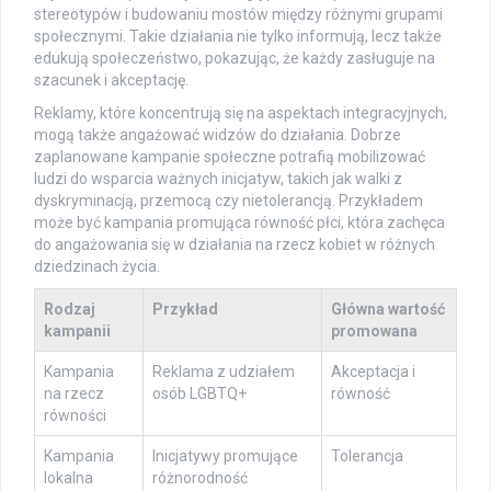
stereotypów i budowaniu mostów między różnymi grupami
społecznymi. Takie działania nie tylko informują, lecz także
edukują społeczeństwo, pokazując, że każdy zasługuje na
szacunek i akceptację.
Reklamy, które koncentrują się na aspektach integracyjnych,
mogą także angażować widzów do działania. Dobrze
zaplanowane kampanie społeczne potrafią mobilizować
ludzi do wsparcia ważnych inicjatyw, takich jak walki z
dyskryminacją, przemocą czy nietolerancją. Przykładem
może być kampania promująca równość płci, która zachęca
do angażowania się w działania na rzecz kobiet w różnych
dziedzinach życia.
Rodzaj
Przykład
Główna wartość
kampanii
promowana
Kampania
Reklama z udziałem
Akceptacja i
na rzecz
osób LGBTQ+
równość
równości
Kampania
Inicjatywy promujące
Tolerancja
lokalna
różnorodność