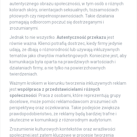
autentycznego obrazu społeczności, w tym osób o różnych
kolorach skóry, orientacjach seksualnych, tożsamościach
płciowych czy niepełnosprawnościach. Takie działania
pomagają odbiorcom poczuć się dostrzeganymi i
zrozumianymi.
Jednak to nie wszystko.
Autentyczność przekazu
jest
równie ważna. Klienci potrafią dostrzec, kiedy firmy jedynie
udają, że dbają o różnorodność lub używają inkluzywnych
tematów jako chwytów marketingowych. Konieczne jest, aby
komunikacja była oparta na prawdziwych wartościach i
działaniach firmy, a nie tylko na powierzchownych
twierdzeniach.
Ważnym krokiem w kierunku tworzenia inkluzywnych reklam
jest
współpraca z przedstawicielami różnych
społeczności
. Praca z osobami, które reprezentują grupy
docelowe, może pomóc reklamodawcom zrozumieć ich
perspektywę oraz oczekiwania. Takie podejście zwiększa
prawdopodobieństwo, że reklamy będą bardziej trafne i
skuteczne w komunikacji z różnorodnym audytorium.
Zrozumienie kulturowych kontekstów oraz wrażliwości
społecznej jest zatem kluczowe w procesie tworzenia