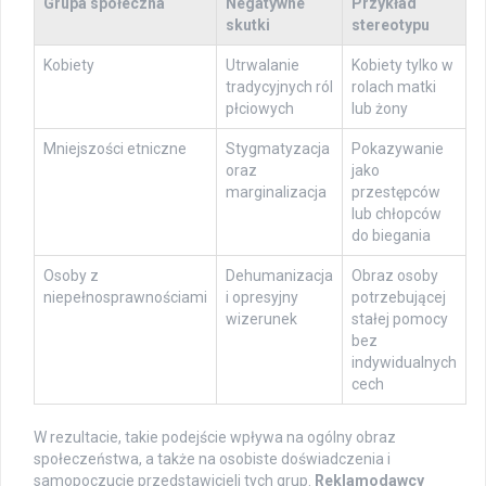
Grupa społeczna
Negatywne
Przykład
skutki
stereotypu
Kobiety
Utrwalanie
Kobiety tylko w
tradycyjnych ról
rolach matki
płciowych
lub żony
Mniejszości etniczne
Stygmatyzacja
Pokazywanie
oraz
jako
marginalizacja
przestępców
lub chłopców
do biegania
Osoby z
Dehumanizacja
Obraz osoby
niepełnosprawnościami
i opresyjny
potrzebującej
wizerunek
stałej pomocy
bez
indywidualnych
cech
W rezultacie, takie podejście wpływa na ogólny obraz
społeczeństwa, a także na osobiste doświadczenia i
samopoczucie przedstawicieli tych grup.
Reklamodawcy