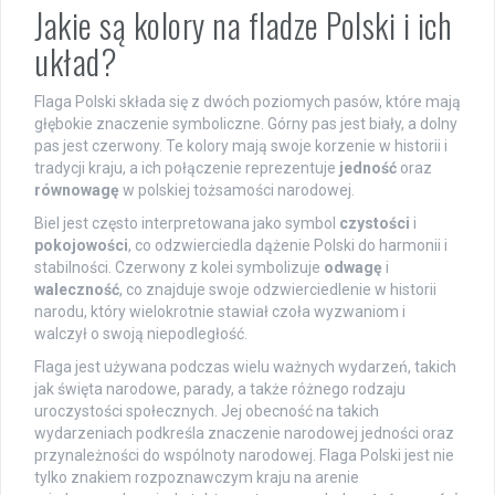
Jakie są kolory na fladze Polski i ich
układ?
Flaga Polski składa się z dwóch poziomych pasów, które mają
głębokie znaczenie symboliczne. Górny pas jest biały, a dolny
pas jest czerwony. Te kolory mają swoje korzenie w historii i
tradycji kraju, a ich połączenie reprezentuje
jedność
oraz
równowagę
w polskiej tożsamości narodowej.
Biel jest często interpretowana jako symbol
czystości
i
pokojowości
, co odzwierciedla dążenie Polski do harmonii i
stabilności. Czerwony z kolei symbolizuje
odwagę
i
waleczność
, co znajduje swoje odzwierciedlenie w historii
narodu, który wielokrotnie stawiał czoła wyzwaniom i
walczył o swoją niepodległość.
Flaga jest używana podczas wielu ważnych wydarzeń, takich
jak święta narodowe, parady, a także różnego rodzaju
uroczystości społecznych. Jej obecność na takich
wydarzeniach podkreśla znaczenie narodowej jedności oraz
przynależności do wspólnoty narodowej. Flaga Polski jest nie
tylko znakiem rozpoznawczym kraju na arenie