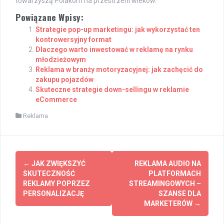
towarzyszą Polakom na przestrzeni wieków.
Powiązane Wpisy:
Strategie pop-up marketingu: jak wykorzystać ten
kontrowersyjny format
Dlaczego warto inwestować w reklamę na rynku
młodzieżowym
Reklama w branży motoryzacyjnej: jak zachęcić do
zakupu pojazdów
Skuteczne strategie down-sellingu w reklamie
eCommerce
Reklama
Post
←
JAK ZWIĘKSZYĆ
REKLAMA AUDIO NA
navigation
SKUTECZNOŚĆ
PLATFORMACH
REKLAMY POPRZEZ
STREAMINGOWYCH –
PERSONALIZACJĘ
SZANSE DLA
MARKETERÓW
→