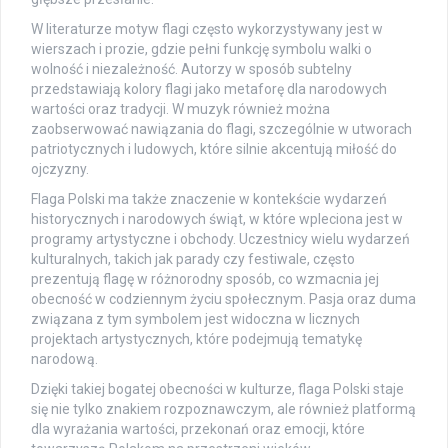
W literaturze motyw flagi często wykorzystywany jest w
wierszach i prozie, gdzie pełni funkcję symbolu walki o
wolność i niezależność. Autorzy w sposób subtelny
przedstawiają kolory flagi jako metaforę dla narodowych
wartości oraz tradycji. W muzyk również można
zaobserwować nawiązania do flagi, szczególnie w utworach
patriotycznych i ludowych, które silnie akcentują miłość do
ojczyzny.
Flaga Polski ma także znaczenie w kontekście wydarzeń
historycznych i narodowych świąt, w które wpleciona jest w
programy artystyczne i obchody. Uczestnicy wielu wydarzeń
kulturalnych, takich jak parady czy festiwale, często
prezentują flagę w różnorodny sposób, co wzmacnia jej
obecność w codziennym życiu społecznym. Pasja oraz duma
związana z tym symbolem jest widoczna w licznych
projektach artystycznych, które podejmują tematykę
narodową.
Dzięki takiej bogatej obecności w kulturze, flaga Polski staje
się nie tylko znakiem rozpoznawczym, ale również platformą
dla wyrażania wartości, przekonań oraz emocji, które