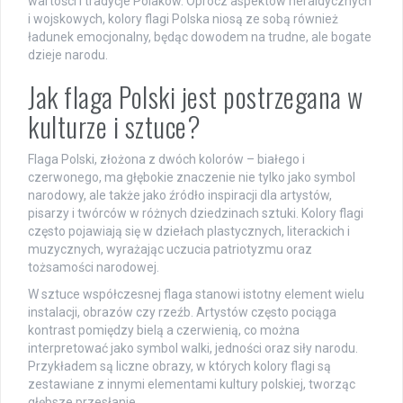
wartości i tradycje Polaków. Oprócz aspektów heraldycznych
i wojskowych, kolory flagi Polska niosą ze sobą również
ładunek emocjonalny, będąc dowodem na trudne, ale bogate
dzieje narodu.
Jak flaga Polski jest postrzegana w
kulturze i sztuce?
Flaga Polski, złożona z dwóch kolorów – białego i
czerwonego, ma głębokie znaczenie nie tylko jako symbol
narodowy, ale także jako źródło inspiracji dla artystów,
pisarzy i twórców w różnych dziedzinach sztuki. Kolory flagi
często pojawiają się w dziełach plastycznych, literackich i
muzycznych, wyrażając uczucia patriotyzmu oraz
tożsamości narodowej.
W sztuce współczesnej flaga stanowi istotny element wielu
instalacji, obrazów czy rzeźb. Artystów często pociąga
kontrast pomiędzy bielą a czerwienią, co można
interpretować jako symbol walki, jedności oraz siły narodu.
Przykładem są liczne obrazy, w których kolory flagi są
zestawiane z innymi elementami kultury polskiej, tworząc
głębsze przesłanie.