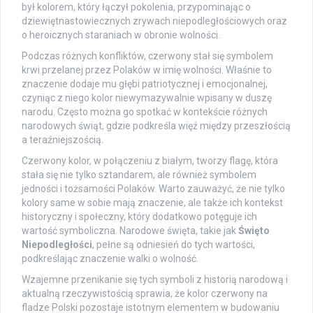
był kolorem, który łączył pokolenia, przypominając o
dziewiętnastowiecznych zrywach niepodległościowych oraz
o heroicznych staraniach w obronie wolności.
Podczas różnych konfliktów, czerwony stał się symbolem
krwi przelanej przez Polaków w imię wolności. Właśnie to
znaczenie dodaje mu głębi patriotycznej i emocjonalnej,
czyniąc z niego kolor niewymazywalnie wpisany w duszę
narodu. Często można go spotkać w kontekście różnych
narodowych świąt, gdzie podkreśla więź między przeszłością
a teraźniejszością.
Czerwony kolor, w połączeniu z białym, tworzy flagę, która
stała się nie tylko sztandarem, ale również symbolem
jedności i tożsamości Polaków. Warto zauważyć, że nie tylko
kolory same w sobie mają znaczenie, ale także ich kontekst
historyczny i społeczny, który dodatkowo potęguje ich
wartość symboliczna. Narodowe święta, takie jak
Święto
Niepodległości
, pełne są odniesień do tych wartości,
podkreślając znaczenie walki o wolność.
Wzajemne przenikanie się tych symboli z historią narodową i
aktualną rzeczywistością sprawia, że kolor czerwony na
fladze Polski pozostaje istotnym elementem w budowaniu