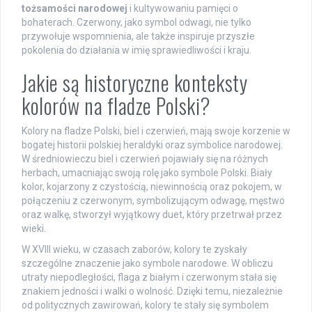
tożsamości narodowej
i kultywowaniu pamięci o
bohaterach. Czerwony, jako symbol odwagi, nie tylko
przywołuje wspomnienia, ale także inspiruje przyszłe
pokolenia do działania w imię sprawiedliwości i kraju.
Jakie są historyczne konteksty
kolorów na fladze Polski?
Kolory na fladze Polski, biel i czerwień, mają swoje korzenie w
bogatej historii polskiej heraldyki oraz symbolice narodowej.
W średniowieczu biel i czerwień pojawiały się na różnych
herbach, umacniając swoją rolę jako symbole Polski. Biały
kolor, kojarzony z czystością, niewinnością oraz pokojem, w
połączeniu z czerwonym, symbolizującym odwagę, męstwo
oraz walkę, stworzył wyjątkowy duet, który przetrwał przez
wieki.
W XVIII wieku, w czasach zaborów, kolory te zyskały
szczególne znaczenie jako symbole narodowe. W obliczu
utraty niepodległości, flaga z białym i czerwonym stała się
znakiem jedności i walki o wolność. Dzięki temu, niezależnie
od politycznych zawirowań, kolory te stały się symbolem