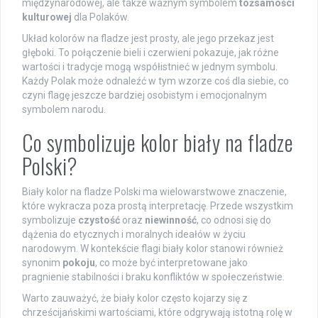
międzynarodowej, ale także ważnym symbolem
tożsamości
kulturowej
dla Polaków.
Układ kolorów na fladze jest prosty, ale jego przekaz jest
głęboki. To połączenie bieli i czerwieni pokazuje, jak różne
wartości i tradycje mogą współistnieć w jednym symbolu.
Każdy Polak może odnaleźć w tym wzorze coś dla siebie, co
czyni flagę jeszcze bardziej osobistym i emocjonalnym
symbolem narodu.
Co symbolizuje kolor biały na fladze
Polski?
Biały kolor na fladze Polski ma wielowarstwowe znaczenie,
które wykracza poza prostą interpretację. Przede wszystkim
symbolizuje
czystość
oraz
niewinność
, co odnosi się do
dążenia do etycznych i moralnych ideałów w życiu
narodowym. W kontekście flagi biały kolor stanowi również
synonim
pokoju
, co może być interpretowane jako
pragnienie stabilności i braku konfliktów w społeczeństwie.
Warto zauważyć, że biały kolor często kojarzy się z
chrześcijańskimi wartościami, które odgrywają istotną rolę w