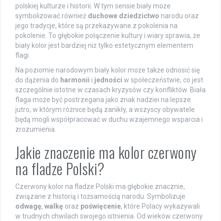
polskiej kulturze i historii. W tym sensie biały może
symbolizować również
duchowe dziedzictwo
narodu oraz
jego tradycje, które są przekazywane z pokolenia na
pokolenie. To głębokie połączenie kultury i wiary sprawia, że
biały kolor jest bardziej niż tylko estetycznym elementem
flagi.
Na poziomie narodowym biały kolor może także odnosić się
do dążenia do
harmonii
i
jedności
w społeczeństwie, co jest
szczególnie istotne w czasach kryzysów czy konfliktów. Biała
flaga może być postrzegana jako znak nadziei na lepsze
jutro, w którym różnice będą zanikły, a wszyscy obywatele
będą mogli współpracować w duchu wzajemnego wsparcia i
zrozumienia.
Jakie znaczenie ma kolor czerwony
na fladze Polski?
Czerwony kolor na fladze Polski ma głębokie znacznie,
związane z historią i tożsamością narodu. Symbolizuje
odwagę
,
walkę
oraz
poświęcenie
, które Polacy wykazywali
w trudnych chwilach swojego istnienia. Od wieków czerwony