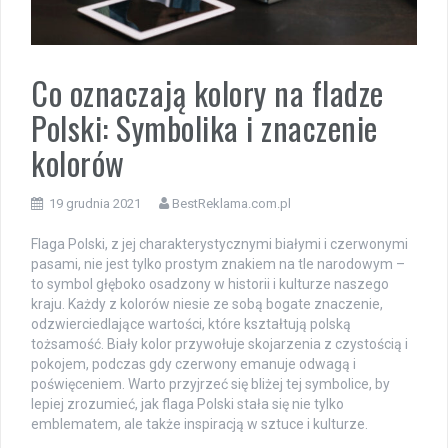
Co oznaczają kolory na fladze
Polski: Symbolika i znaczenie
kolorów
19 grudnia 2021
BestReklama.com.pl
Flaga Polski, z jej charakterystycznymi białymi i czerwonymi
pasami, nie jest tylko prostym znakiem na tle narodowym –
to symbol głęboko osadzony w historii i kulturze naszego
kraju. Każdy z kolorów niesie ze sobą bogate znaczenie,
odzwierciedlające wartości, które kształtują polską
tożsamość. Biały kolor przywołuje skojarzenia z czystością i
pokojem, podczas gdy czerwony emanuje odwagą i
poświęceniem. Warto przyjrzeć się bliżej tej symbolice, by
lepiej zrozumieć, jak flaga Polski stała się nie tylko
emblematem, ale także inspiracją w sztuce i kulturze.