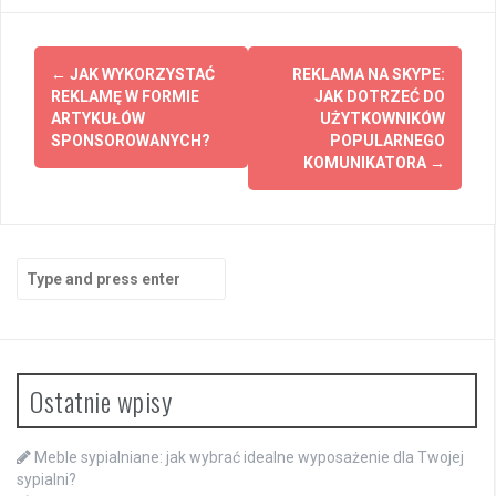
Post
←
JAK WYKORZYSTAĆ
REKLAMA NA SKYPE:
navigation
REKLAMĘ W FORMIE
JAK DOTRZEĆ DO
ARTYKUŁÓW
UŻYTKOWNIKÓW
SPONSOROWANYCH?
POPULARNEGO
KOMUNIKATORA
→
Search
for:
Ostatnie wpisy
Meble sypialniane: jak wybrać idealne wyposażenie dla Twojej
sypialni?