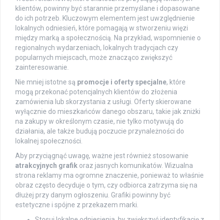
klientów, powinny być starannie przemyślane i dopasowane
do ich potrzeb. Kluczowym elementem jest uwzględnienie
lokalnych odniesień, które pomagają w stworzeniu więzi
między marką a społecznością. Na przykład, wspomnienie o
regionalnych wydarzeniach, lokalnych tradycjach czy
popularnych miejscach, może znacząco zwiększyć
zainteresowanie.
Nie mniej istotne są
promocje i oferty specjalne
, które
mogą przekonać potencjalnych klientów do złożenia
zamówienia lub skorzystania z usługi. Oferty skierowane
wyłącznie do mieszkańców danego obszaru, takie jak zniżki
na zakupy w określonym czasie, nie tylko motywują do
działania, ale także budują poczucie przynależności do
lokalnej społeczności.
Aby przyciągnąć uwagę, ważne jest również stosowanie
atrakcyjnych grafik
oraz jasnych komunikatów. Wizualna
strona reklamy ma ogromne znaczenie, ponieważ to właśnie
obraz często decyduje o tym, czy odbiorca zatrzyma się na
dłużej przy danym ogłoszeniu. Grafiki powinny być
estetyczne i spójne z przekazem marki.
Stosuj lokalne odniesienia, by zwiększyć identyfikację z