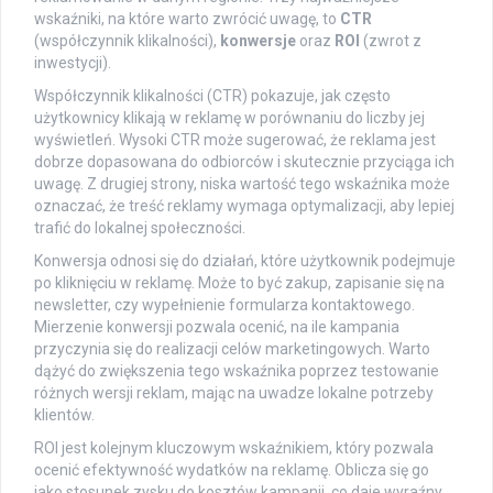
wskaźniki, na które warto zwrócić uwagę, to
CTR
(współczynnik klikalności),
konwersje
oraz
ROI
(zwrot z
inwestycji).
Współczynnik klikalności (CTR) pokazuje, jak często
użytkownicy klikają w reklamę w porównaniu do liczby jej
wyświetleń. Wysoki CTR może sugerować, że reklama jest
dobrze dopasowana do odbiorców i skutecznie przyciąga ich
uwagę. Z drugiej strony, niska wartość tego wskaźnika może
oznaczać, że treść reklamy wymaga optymalizacji, aby lepiej
trafić do lokalnej społeczności.
Konwersja odnosi się do działań, które użytkownik podejmuje
po kliknięciu w reklamę. Może to być zakup, zapisanie się na
newsletter, czy wypełnienie formularza kontaktowego.
Mierzenie konwersji pozwala ocenić, na ile kampania
przyczynia się do realizacji celów marketingowych. Warto
dążyć do zwiększenia tego wskaźnika poprzez testowanie
różnych wersji reklam, mając na uwadze lokalne potrzeby
klientów.
ROI jest kolejnym kluczowym wskaźnikiem, który pozwala
ocenić efektywność wydatków na reklamę. Oblicza się go
jako stosunek zysku do kosztów kampanii, co daje wyraźny