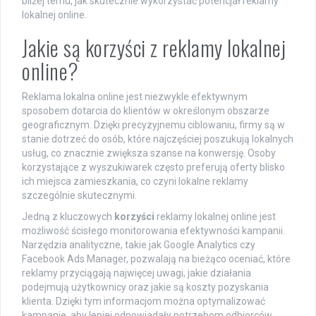
bliżej temu, jak skutecznie wykorzystać potencjał reklamy
lokalnej online.
Jakie są korzyści z reklamy lokalnej
online?
Reklama lokalna online jest niezwykle efektywnym
sposobem dotarcia do klientów w określonym obszarze
geograficznym. Dzięki precyzyjnemu ciblowaniu, firmy są w
stanie dotrzeć do osób, które najczęściej poszukują lokalnych
usług, co znacznie zwiększa szanse na konwersję. Osoby
korzystające z wyszukiwarek często preferują oferty blisko
ich miejsca zamieszkania, co czyni lokalne reklamy
szczególnie skutecznymi.
Jedną z kluczowych
korzyści
reklamy lokalnej online jest
możliwość ścisłego monitorowania efektywności kampanii.
Narzędzia analityczne, takie jak Google Analytics czy
Facebook Ads Manager, pozwalają na bieżąco oceniać, które
reklamy przyciągają najwięcej uwagi, jakie działania
podejmują użytkownicy oraz jakie są koszty pozyskania
klienta. Dzięki tym informacjom można optymalizować
kampanie, aby lepiej odpowiadały potrzebom odbiorców.