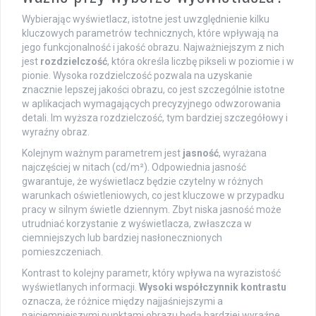
Wybierając wyświetlacz, istotne jest uwzględnienie kilku
kluczowych parametrów technicznych, które wpływają na
jego funkcjonalność i jakość obrazu. Najważniejszym z nich
jest
rozdzielczość
, która określa liczbę pikseli w poziomie i w
pionie. Wysoka rozdzielczość pozwala na uzyskanie
znacznie lepszej jakości obrazu, co jest szczególnie istotne
w aplikacjach wymagających precyzyjnego odwzorowania
detali. Im wyższa rozdzielczość, tym bardziej szczegółowy i
wyraźny obraz.
Kolejnym ważnym parametrem jest
jasność
, wyrażana
najczęściej w nitach (cd/m²). Odpowiednia jasność
gwarantuje, że wyświetlacz będzie czytelny w różnych
warunkach oświetleniowych, co jest kluczowe w przypadku
pracy w silnym świetle dziennym. Zbyt niska jasność może
utrudniać korzystanie z wyświetlacza, zwłaszcza w
ciemniejszych lub bardziej nasłonecznionych
pomieszczeniach.
Kontrast to kolejny parametr, który wpływa na wyrazistość
wyświetlanych informacji.
Wysoki współczynnik kontrastu
oznacza, że różnice między najjaśniejszymi a
najciemniejszymi punktami obrazu będą bardziej wyraźne,