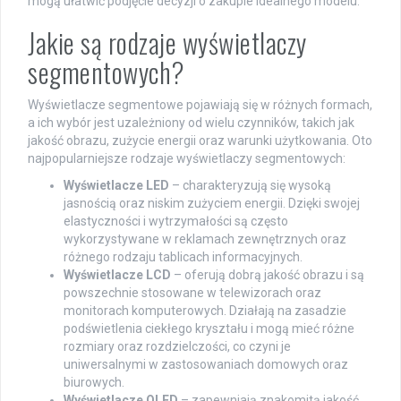
mogą ułatwić podjęcie decyzji o zakupie idealnego modelu.
Jakie są rodzaje wyświetlaczy
segmentowych?
Wyświetlacze segmentowe pojawiają się w różnych formach,
a ich wybór jest uzależniony od wielu czynników, takich jak
jakość obrazu, zużycie energii oraz warunki użytkowania. Oto
najpopularniejsze rodzaje wyświetlaczy segmentowych:
Wyświetlacze LED
– charakteryzują się wysoką
jasnością oraz niskim zużyciem energii. Dzięki swojej
elastyczności i wytrzymałości są często
wykorzystywane w reklamach zewnętrznych oraz
różnego rodzaju tablicach informacyjnych.
Wyświetlacze LCD
– oferują dobrą jakość obrazu i są
powszechnie stosowane w telewizorach oraz
monitorach komputerowych. Działają na zasadzie
podświetlenia ciekłego kryształu i mogą mieć różne
rozmiary oraz rozdzielczości, co czyni je
uniwersalnymi w zastosowaniach domowych oraz
biurowych.
Wyświetlacze OLED
– zapewniają znakomitą jakość