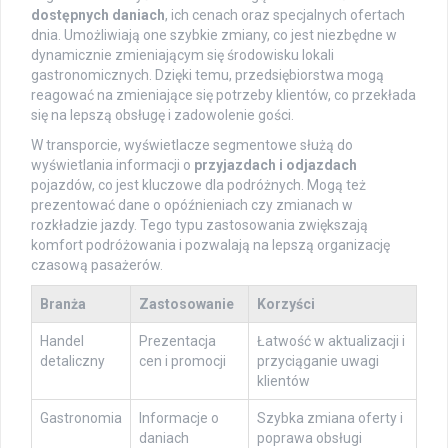
dostępnych daniach
, ich cenach oraz specjalnych ofertach
dnia. Umożliwiają one szybkie zmiany, co jest niezbędne w
dynamicznie zmieniającym się środowisku lokali
gastronomicznych. Dzięki temu, przedsiębiorstwa mogą
reagować na zmieniające się potrzeby klientów, co przekłada
się na lepszą obsługę i zadowolenie gości.
W transporcie, wyświetlacze segmentowe służą do
wyświetlania informacji o
przyjazdach i odjazdach
pojazdów, co jest kluczowe dla podróżnych. Mogą też
prezentować dane o opóźnieniach czy zmianach w
rozkładzie jazdy. Tego typu zastosowania zwiększają
komfort podróżowania i pozwalają na lepszą organizację
czasową pasażerów.
Branża
Zastosowanie
Korzyści
Handel
Prezentacja
Łatwość w aktualizacji i
detaliczny
cen i promocji
przyciąganie uwagi
klientów
Gastronomia
Informacje o
Szybka zmiana oferty i
daniach
poprawa obsługi