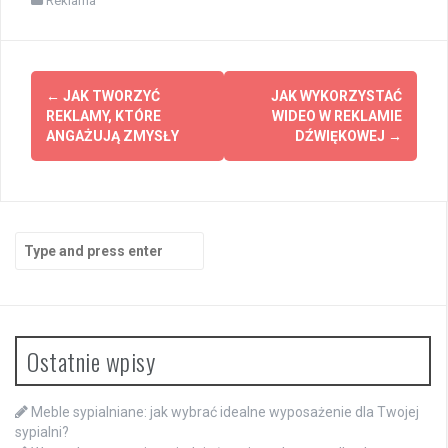
Reklama
Post
←
JAK TWORZYĆ
JAK WYKORZYSTAĆ
navigation
REKLAMY, KTÓRE
WIDEO W REKLAMIE
ANGAŻUJĄ ZMYSŁY
DŹWIĘKOWEJ
→
Search
for:
Ostatnie wpisy
Meble sypialniane: jak wybrać idealne wyposażenie dla Twojej
sypialni?