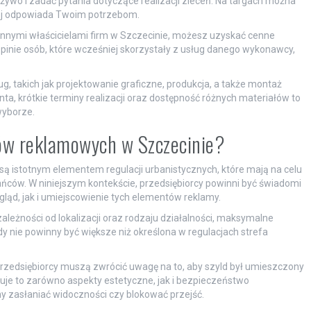
żywo i zadać pytania dotyczące realizacji zleceń. Na targach można
piej odpowiada Twoim potrzebom.
nnymi właścicielami firm w Szczecinie, możesz uzyskać cenne
pinie osób, które wcześniej skorzystały z usług danego wykonawcy,
 takich jak projektowanie graficzne, produkcja, a także montaż
ta, krótkie terminy realizacji oraz dostępność różnych materiałów to
wyborze.
ldów reklamowych w Szczecinie?
ą istotnym elementem regulacji urbanistycznych, które mają na celu
ńców. W niniejszym kontekście, przedsiębiorcy powinni być świadomi
ląd, jak i umiejscowienie tych elementów reklamy.
ależności od lokalizacji oraz rodzaju działalności, maksymalne
y nie powinny być większe niż określona w regulacjach strefa
zedsiębiorcy muszą zwrócić uwagę na to, aby szyld był umieszczony
uje to zarówno aspekty estetyczne, jak i bezpieczeństwo
ny zasłaniać widoczności czy blokować przejść.