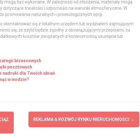
yldy mogą być wykonane. W zależności od otoczenia, materiały mogą
y dotyczące trwałości i odporności na warunki atmosferyczne. W
 do promowania naturalnych i proekologicznych opcji.
rto skontaktować się z lokalnym urzędem lub wydziałem zajmującym
nić się, że szyld będzie zgodny z obowiązującymi przepisami, co
datkowych kosztów związanych z koniecznością usunięcia lub
rategii biznesowych
ębi pocztowych
 nadruki dla Twoich ubrań
dnąć w wodzie?
CIĄŻ
REKLAMA A ROZWÓJ RYNKU NIERUCHOMOŚCI
→