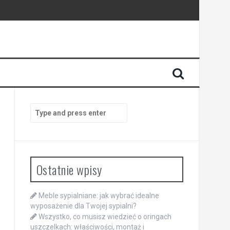
Search
for:
Ostatnie wpisy
Meble sypialniane: jak wybrać idealne
wyposażenie dla Twojej sypialni?
Wszystko, co musisz wiedzieć o oringach
uszczelkach: właściwości, montaż i