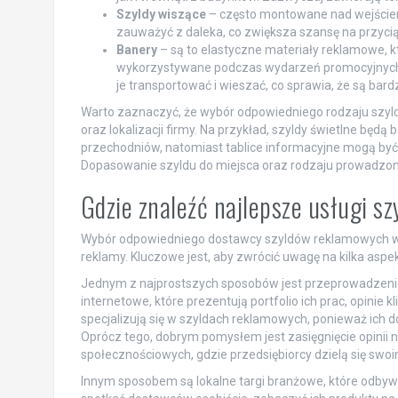
Szyldy wiszące
– często montowane nad wejściem d
zauważyć z daleka, co zwiększa szansę na przyci
Banery
– są to elastyczne materiały reklamowe, 
wykorzystywane podczas wydarzeń promocyjnych,
je transportować i wieszać, co sprawia, że są bard
Warto zaznaczyć, że wybór odpowiedniego rodzaju szyld
oraz lokalizacji firmy. Na przykład, szyldy świetlne będą 
przechodniów, natomiast tablice informacyjne mogą być
Dopasowanie szyldu do miejsca oraz rodzaju prowadzonej
Gdzie znaleźć najlepsze usługi s
Wybór odpowiedniego dostawcy szyldów reklamowych w
reklamy. Kluczowe jest, aby zwrócić uwagę na kilka aspe
Jednym z najprostszych sposobów jest przeprowadzenie 
internetowe, które prezentują portfolio ich prac, opinie
specjalizują się w szyldach reklamowych, ponieważ ich 
Oprócz tego, dobrym pomysłem jest zasięgnięcie opinii
społecznościowych, gdzie przedsiębiorcy dzielą się swo
Innym sposobem są lokalne targi branżowe, które odbywa