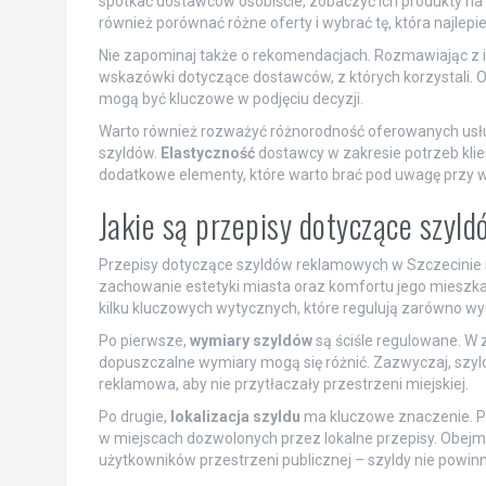
spotkać dostawców osobiście, zobaczyć ich produkty na 
również porównać różne oferty i wybrać tę, która najle
Nie zapominaj także o rekomendacjach. Rozmawiając z i
wskazówki dotyczące dostawców, z których korzystali. O
mogą być kluczowe w podjęciu decyzji.
Warto również rozważyć różnorodność oferowanych usług,
szyldów.
Elastyczność
dostawcy w zakresie potrzeb klien
dodatkowe elementy, które warto brać pod uwagę przy 
Jakie są przepisy dotyczące szy
Przepisy dotyczące szyldów reklamowych w Szczecinie s
zachowanie estetyki miasta oraz komfortu jego mieszka
kilku kluczowych wytycznych, które regulują zarówno wyg
Po pierwsze,
wymiary szyldów
są ściśle regulowane. W z
dopuszczalne wymiary mogą się różnić. Zazwyczaj, szyld
reklamowa, aby nie przytłaczały przestrzeni miejskiej.
Po drugie,
lokalizacja szyldu
ma kluczowe znaczenie. Pr
w miejscach dozwolonych przez lokalne przepisy. Obejm
użytkowników przestrzeni publicznej – szyldy nie powin