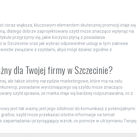
est coraz większa, kluczowym elementem skutecznej promocji staje się
firmą, dlatego dobrze zaprojektowany szyld może znacząco wpłynąć na
ykule przyjrzymy się, jakie korzyści płyną z posiadania
ć w Szczecinie oraz jak wybrać odpowiednie usługi w tym zakresie.
kwestie związane z szyldami, abyś mógł działać zgodnie z
żny dla Twojej firmy w Szczecinie?
lnej, ale także istotny narzędzie marketingowe, które ma na celu
konkurencji, posiadanie wyróżniającego się szyldu może znacząco
wany szyld sprawia, że marka staje się bardziej rozpoznawalna, co z
wy jest tak ważny, jest jego zdolność do komunikacji z potencjalnymi
z grafice, szyld może przekazać istotne informacje na temat
o zapamiętania i przyciągający wzrok, co pomoże w utrzymaniu Twojej