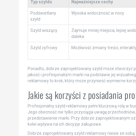
Typ szyldu
Najważniejsze cechy
Podświetlany
Wysoka widoczność w nocy
szyld
Szyld wiszący
Zajmuje mniej miejsca, lepiej wid
daleka
Szyld cyfrowy
Możliwość zmiany treści, interak
Ponadto, dobrze zaprojektowany szyld może stworzyć poz
jakość i profesjonalizm marki na podstawie jej wizualne
reklamowy to krok, który może przynieść wymierne korzy
Jakie są korzyści z posiadania p
Profesjonalny szyld reklamowy pełni kluczową rolę w bu
Jego obecność nie tylko przyciąga uwagę przechodniów,
przedstawienie marki. Przy dobrze zaprojektowanym szyld
kolei wpływa na ich decyzje zakupowe.
Dobrze zaprojektowany szyld reklamowy niesie ze sobą wi