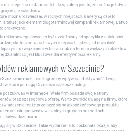
o sklepu lub restauracji. Ich dużą zaletą jest to, że można je łatwo
ągnięcie przechodniów.
które można rozwieszać w różnych miejscach. Banery są często
 a także jako element długoterminowej kampanii reklamowej. Łatwo
zo praktyczne.
u reklamowego powinien być uzależniony od specyfiki działalności
bardziej skuteczne w ruchliwych miejscach, gdzie jest duża ilość
 lepszym rozwiązaniem w biurach lub na terenie większych obiektów.
 działalności jest kluczowe dla efektywności reklamy.
zyldów reklamowych w Szczecinie?
 Szczecinie może mieć ogromny wpływ na efektywność Twojej
któw, które pomogą Ci znaleźć najlepsze usługi.
poszukiwań w Internecie. Wiele firm posiada swoje strony
 klientów oraz szczegółową ofertę. Warto zwrócić uwagę na firmy, które
doświadczenie może przełożyć się na jakość końcowego produktu.
 na temat usługodawców w lokalnych grupach na mediach
imi doświadczeniami.
ją się w Szczecinie. Takie wydarzenia to doskonała okazja, aby