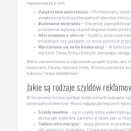
najważniejsze z nich:
Zwiększenie widoczności
– Profesjonalny szyld 
zwiększa się liczba potencjalnych klientów, którz
Budowanie wizerunku
– Starannie zaprojektowany
pozytywnie wpływa na postrzeganie marki przez k
Informowanie o ofercie
– Szyld to doskonałe mi
produktach czy usługach, co może pomóc w przycią
Wyróżnienie się na tle konkurencji
– W zatłoczon
wyróżnić Twoją firmę od innych, zwracając uwagę k
Warto zainwestować w odpowiedni projekt szyldu, aby m
budowaniu trwałej reputacji marki. W końcu pierwsze wra
sukcesu Twojej działalności.
Jakie są rodzaje szyldów reklam
W Szczecinie można spotkać wiele różnych rodzajów szy
potencjalnych klientów. Wśród najpopularniejszych typów 
Szyldy świetlne
– są to szyldy, które wykorzystują
doskonale widoczne zarówno w dzień, jak i w nocy
Tablice informacyjne
– służą głównie do przekaz
jak i wewnątrz budynków. Zazwyczaj zawierają teks