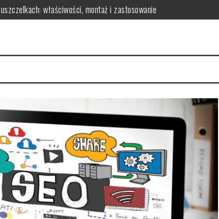
 uszczelkach: właściwości, montaż i zastosowanie
czynniki i rady
owy? Kluczowe czynniki i porady
skuteczność redukcji tkanki tłuszczowej
parametry do analizy
osażenie dla Twojej sypialni?