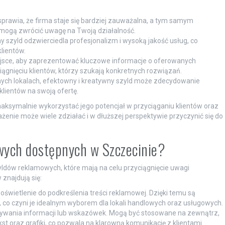
sprawia, że firma staje się bardziej zauważalna, a tym samym
y mogą zwrócić uwagę na Twoją działalność.
 szyld odzwierciedla profesjonalizm i wysoką jakość usług, co
lientów.
ejsce, aby zaprezentować kluczowe informacje o oferowanych
gnięciu klientów, którzy szukają konkretnych rozwiązań.
ych lokalach, efektowny i kreatywny szyld może zdecydowanie
lientów na swoją ofertę.
aksymalnie wykorzystać jego potencjał w przyciąganiu klientów oraz
żenie może wiele zdziałać i w dłuższej perspektywie przyczynić się do
owych dostępnych w Szczecinie?
ldów reklamowych, które mają na celu przyciągnięcie uwagi
znajdują się:
 oświetlenie do podkreślenia treści reklamowej. Dzięki temu są
, co czyni je idealnym wyborem dla lokali handlowych oraz usługowych.
ywania informacji lub wskazówek. Mogą być stosowane na zewnątrz,
t oraz grafiki, co pozwala na klarowną komunikację z klientami.