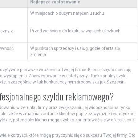
Najlepsze zastosowanie
W miejscach o dużym natężeniu ruchu
oczny z
Przed wejściem do lokalu, w wąskich uliczkach
tywność
W punktach sprzedaży i usług, gdzie oferta się
zmienia
ytywne pierwsze wrażenie o Twojej firmie. Klienci często oceniają
go wystąpienia. Zainwestowanie w estetyczny i funkcjonalny szyld
ści, szczególnie w tak konkurencyjnym środowisku jak Szczecin.
rofesjonalnego szyldu reklamowego?
dowaniu wizerunku firmy oraz zwiększaniu jej widoczności na rynku.
 ale także wzmacnia zaufanie klientów poprzez wyraźne i estetyczne
zie, potencjalni klienci mogą szybko zorientować się w ofercie, co z
ele korzyści, które mogą przyczynić się do sukcesu Twojej firmy. Oto