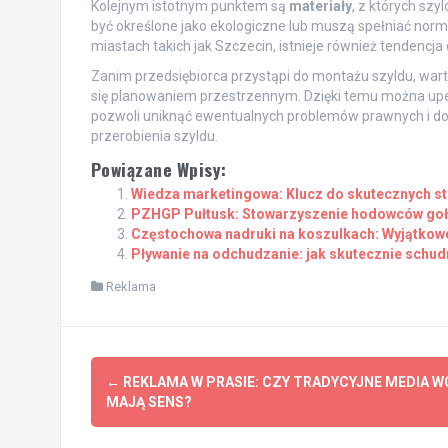
Kolejnym istotnym punktem są
materiały
, z których sz
być określone jako ekologiczne lub muszą spełniać norm
miastach takich jak Szczecin, istnieje również tendencja
Zanim przedsiębiorca przystąpi do montażu szyldu, wa
się planowaniem przestrzennym. Dzięki temu można upew
pozwoli uniknąć ewentualnych problemów prawnych i do
przerobienia szyldu.
Powiązane Wpisy:
Wiedza marketingowa: Klucz do skutecznych st
PZHGP Pułtusk: Stowarzyszenie hodowców goł
Częstochowa nadruki na koszulkach: Wyjątkowe
Pływanie na odchudzanie: jak skutecznie schu
Reklama
Post
←
REKLAMA W PRASIE: CZY TRADYCYJNE MEDIA W
navigation
MAJĄ SENS?