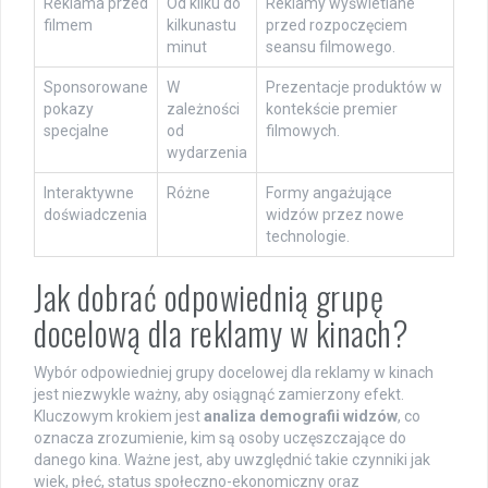
Reklama przed
Od kilku do
Reklamy wyświetlane
filmem
kilkunastu
przed rozpoczęciem
minut
seansu filmowego.
Sponsorowane
W
Prezentacje produktów w
pokazy
zależności
kontekście premier
specjalne
od
filmowych.
wydarzenia
Interaktywne
Różne
Formy angażujące
doświadczenia
widzów przez nowe
technologie.
Jak dobrać odpowiednią grupę
docelową dla reklamy w kinach?
Wybór odpowiedniej grupy docelowej dla reklamy w kinach
jest niezwykle ważny, aby osiągnąć zamierzony efekt.
Kluczowym krokiem jest
analiza demografii widzów
, co
oznacza zrozumienie, kim są osoby uczęszczające do
danego kina. Ważne jest, aby uwzględnić takie czynniki jak
wiek, płeć, status społeczno-ekonomiczny oraz