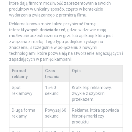
które dają firmom możliwość zaprezentowania swoich
produktów w unikalny sposób, często w kontekście
wydarzenia związanego z premierą filmu.
Reklama kinowa może także przybierać formę
interaktywnych doświadczeń
, gdzie widzowie mają
możliwość uczestniczenia w grze lub aplikacji, która jest
związana z marką. Tego typu podejście zyskuje na
znaczeniu, szczególnie w połączeniu z nowymi
technologiami, które pozwalają na stworzenie angażujących i
zapadających w pamięć kampanii.
Format
Czas
Opis
reklamy
trwania
Spot
15-60
Krótki klip reklamowy,
reklamowy
sekund
zwykle z szybkim
przekazem.
Długa forma
Powyżej 60
Reklama, która opowiada
reklamy
sekund
historię marki czy
produktu.