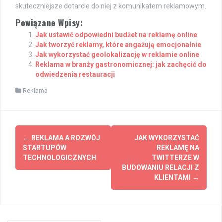
skuteczniejsze dotarcie do niej z komunikatem reklamowym.
Powiązane Wpisy:
Jak ustawić odpowiedni budżet na reklamę online
Jak tworzyć reklamy, które angażują emocjonalnie
Jak wykorzystać geolokalizację w reklamie online
Reklama w branży gastronomicznej: jak zachęcić do
odwiedzenia restauracji
Reklama
Post
←
REKLAMA A ROZWÓJ
JAK WYKORZYSTAĆ
navigation
STARTUPÓW
REKLAMĘ NA
TECHNOLOGICZNYCH
TWITTERZE W
BUDOWANIU RELACJI Z
KLIENTAMI
→