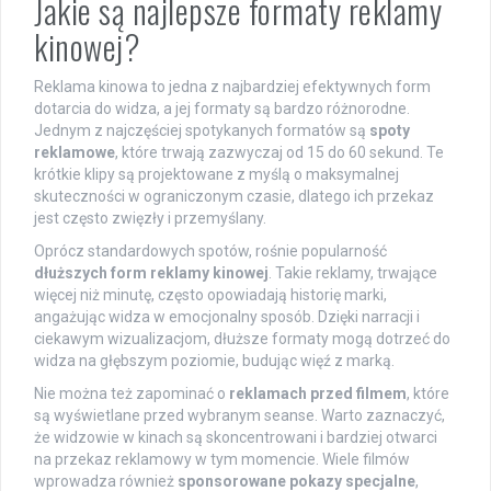
Jakie są najlepsze formaty reklamy
kinowej?
Reklama kinowa to jedna z najbardziej efektywnych form
dotarcia do widza, a jej formaty są bardzo różnorodne.
Jednym z najczęściej spotykanych formatów są
spoty
reklamowe
, które trwają zazwyczaj od 15 do 60 sekund. Te
krótkie klipy są projektowane z myślą o maksymalnej
skuteczności w ograniczonym czasie, dlatego ich przekaz
jest często zwięzły i przemyślany.
Oprócz standardowych spotów, rośnie popularność
dłuższych form reklamy kinowej
. Takie reklamy, trwające
więcej niż minutę, często opowiadają historię marki,
angażując widza w emocjonalny sposób. Dzięki narracji i
ciekawym wizualizacjom, dłuższe formaty mogą dotrzeć do
widza na głębszym poziomie, budując więź z marką.
Nie można też zapominać o
reklamach przed filmem
, które
są wyświetlane przed wybranym seanse. Warto zaznaczyć,
że widzowie w kinach są skoncentrowani i bardziej otwarci
na przekaz reklamowy w tym momencie. Wiele filmów
wprowadza również
sponsorowane pokazy specjalne
,