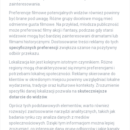
zainteresowania.
Preferencje filmowe potencjalnych widzów również powinny
być brane pod uwagę. Różne grupy docelowe mogą mieć
odmienne gusta filmowe. Na przykład, młodsza publiczność
może preferować filmy akcji i fantasy, podczas gdy starsi
widzowie mogą być bardziej zainteresowani dramatami lub
filmami historycznymi. Dostosowanie treści reklamy do tych
specyficznych preferencji
zwiększa szanse na pozytywny
odbiór przekazu.
Lokalizacja kin jest kolejnym istotnym czynnikiem. Różne
regiony mogą charakteryzować się innymi preferencjami i
potrzebami lokalnej społeczności. Reklamy skierowane do
klientów w określonym miejscu powinny uwzględniać lokalne
wydarzenia, tradycje oraz kulturowe konteksty. Zrozumienie
specyfiki danej lokalizacji pozwala na
skuteczniejsze
dotarcie do widzów
.
Oprócz tych podstawowych elementów, warto również
rozważyć zastosowanie narzędzi analitycznych, takich jak
badania rynku czy analiza danych z mediów
społecznościowych. Dzięki tym informacjom można lepiej
zrozumieć, co interesuje daną grupę odbiorców i jakie kanały