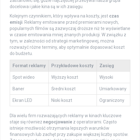
zastanowić się, gdzie najczęściej przebywa nasza grupa
docelowa i jakie kina są w ich zasięgu.
Kolejnym czynnikiem, który wpływa na koszty, jest
czas
emisji
. Reklamy emitowane przed premierami nowych,
popularnych filmów są zazwyczaj droższe niż te wyświetlane
w czasie emitowania mniej znanych produkcji. W związku z
tym, w zależności od strategii marketingowej, można
rozważyć różne terminy, aby optymalnie dopasować koszt
do budżetu.
Format reklamy
Przykładowe koszty
Zasięg
Spot wideo
Wyższy koszt
Wysoki
Baner
Średni koszt
Umiarkowany
Ekran LED
Niski koszt
Ograniczony
Dla wielu firm rozważających reklamy w kinach kluczowe
staje się również
negocjowanie
z operatorami. Często
istnieje możliwość otrzymania lepszych warunków
finansowych lub zachęt przy zakupie większej liczby spotów.