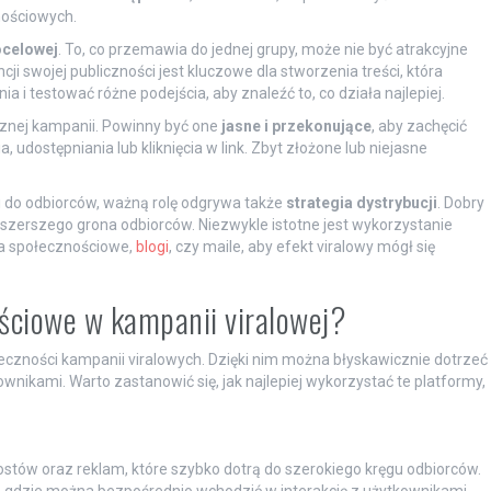
ościowych.
ocelowej
. To, co przemawia do jednej grupy, może nie być atrakcyjne
cji swojej publiczności jest kluczowe dla stworzenia treści, która
 i testować różne podejścia, aby znaleźć to, co działa najlepiej.
cznej kampanii. Powinny być one
jasne i przekonujące
, aby zachęcić
 udostępniania lub kliknięcia w link. Zbyt złożone lub niejasne
ci do odbiorców, ważną rolę odgrywa także
strategia dystrybucji
. Dobry
jszerszego grona odbiorców. Niezwykle istotne jest wykorzystanie
a społecznościowe,
blogi
, czy maile, aby efekt viralowy mógł się
ściowe w kampanii viralowej?
czności kampanii viralowych. Dzięki nim można błyskawicznie dotrzeć
wnikami. Warto zastanowić się, jak najlepiej wykorzystać te platformy,
stów oraz reklam, które szybko dotrą do szerokiego kręgu odbiorców.