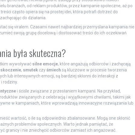
ielu branżach, od reklam produktów, przez kampanie społeczne, aż po
ści często opiera się na prostej idei, która potrafi dotrzeć do
 zachęcając do działania.
stać się viralem. Czasami nawet najbardziej przemyślana kampania nie
zumieć swoją grupę docelową i dostosować treści do ich oczekiwań
ania była skuteczna?
stkim wywoływać
silne emocje
, które angażują odbiorców i zachęcają
skoczenie
,
smutek
czy
śmiech
są kluczowe w procesie tworzenia
ch lub intensywnych emocji, są bardziej skłonni do interakcji z
i rodziny.
entyczne
i ściśle związane z przesłaniem kampanii. Na przykład,
oduktów związanych z celebracją i wyjątkowymi chwilami, takimi jak
ktywne w kampaniach, które wprowadzają innowacyjne rozwiązania lub
nieść wartość, o ile są odpowiednio zbalansowane. Mogą one skłonić
 ważnych problemów społecznych. Warto jednak pamiętać, że
yć granicy i nie zniechęcić odbiorców zamiast ich angażować.