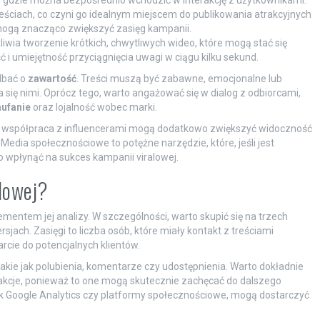
 gdzie można bezpośrednio wchodzić w interakcję z użytkownikami.
treściach, co czyni go idealnym miejscem do publikowania atrakcyjnych
ls mogą znacząco zwiększyć zasięg kampanii.
iwia tworzenie krótkich, chwytliwych wideo, które mogą stać się
 i umiejętność przyciągnięcia uwagi w ciągu kilku sekund.
dbać o
zawartość
. Treści muszą być zabawne, emocjonalne lub
się nimi. Oprócz tego, warto angażować się w dialog z odbiorcami,
ufanie
oraz lojalność wobec marki.
z współpraca z influencerami mogą dodatkowo zwiększyć widoczność
. Media społecznościowe to potężne narzędzie, które, jeśli jest
wpłynąć na sukces kampanii viralowej.
alowej?
mentem jej analizy. W szczególności, warto skupić się na trzech
jach. Zasięgi to liczba osób, które miały kontakt z treściami
rcie do potencjalnych klientów.
kie jak polubienia, komentarze czy udostępnienia. Warto dokładnie
reakcje, ponieważ to one mogą skutecznie zachęcać do dalszego
 jak Google Analytics czy platformy społecznościowe, mogą dostarczyć