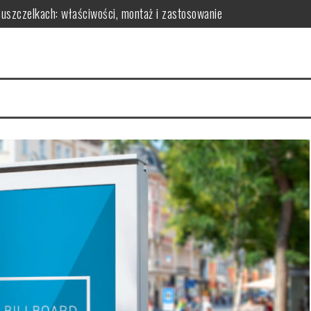
 uszczelkach: właściwości, montaż i zastosowanie
czynniki i rady
owy? Kluczowe czynniki i porady
skuteczność redukcji tkanki tłuszczowej
parametry do analizy
osażenie dla Twojej sypialni?