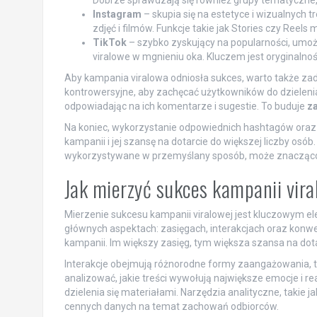
Dobrze sprawdzają się również grupy tematyczne,
Instagram
– skupia się na estetyce i wizualnych 
zdjęć i filmów. Funkcje takie jak Stories czy Ree
TikTok
– szybko zyskujący na popularności, umożl
viralowe w mgnieniu oka. Kluczem jest oryginalność
Aby kampania viralowa odniosła sukces, warto także za
kontrowersyjne, aby zachęcać użytkowników do dzielenia 
odpowiadając na ich komentarze i sugestie. To buduje
za
Na koniec, wykorzystanie odpowiednich hashtagów ora
kampanii i jej szansę na dotarcie do większej liczby osób
wykorzystywane w przemyślany sposób, może znacząco 
Jak mierzyć sukces kampanii vir
Mierzenie sukcesu kampanii viralowej jest kluczowym ele
głównych aspektach: zasięgach, interakcjach oraz konwers
kampanii. Im większy zasięg, tym większa szansa na dota
Interakcje obejmują różnorodne formy zaangażowania, ta
analizować, jakie treści wywołują największe emocje i 
dzielenia się materiałami. Narzędzia analityczne, takie
cennych danych na temat zachowań odbiorców.