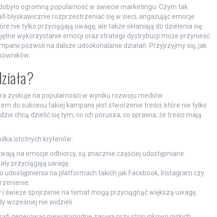
 zdobyło ogromną popularność w świecie marketingu. Czym tak
rafi błyskawicznie rozprzestrzeniać się w sieci, angażując emocje
re nie tylko przyciągają uwagę, ale także skłaniają do dzielenia się
ętne wykorzystanie emocji oraz strategii dystrybucji może przynieść
panii pozwoli na dalsze udoskonalanie działań. Przyjrzyjmy się, jak
tkowników.
działa?
ra zyskuje na popularności w wyniku rozwoju mediów
m do sukcesu takiej kampanii jest stworzenie treści, które nie tylko
ie chcą dzielić się tym, co ich porusza, co sprawia, że treści mają
lka istotnych kryteriów:
ywają na emocje odbiorcy, są znacznie częściej udostępniane.
ały przyciągają uwagę.
o udostępnienia na platformach takich jak Facebook, Instagram czy
rzenienie.
 i świeże spojrzenie na temat mogą przyciągnąć większą uwagę.
dy wcześniej nie widzieli.
afi generować niewiarygodne zasięgi przy stosunkowo niskich