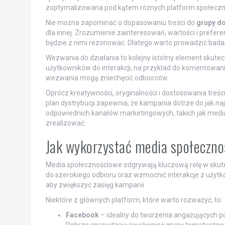
zoptymalizowana pod kątem różnych platform społeczn
Nie można zapominać o dopasowaniu treści do
grupy d
dla innej. Zrozumienie zainteresowań, wartości i preferen
będzie z nimi rezonować. Dlatego warto prowadzić badania
Wezwania do działania to kolejny istotny element skute
użytkowników do interakcji, na przykład do komentowania,
wezwania mogą zniechęcić odbiorców.
Oprócz kreatywności, oryginalności i dostosowania treś
plan dystrybucji zapewnia, że kampania dotrze do jak na
odpowiednich kanałów marketingowych, takich jak medi
zrealizować.
Jak wykorzystać media społeczno
Media społecznościowe odgrywają kluczową rolę w skute
do szerokiego odbioru oraz wzmocnić interakcje z użytko
aby zwiększyć zasięg kampanii.
Niektóre z głównych platform, które warto rozważyć, to:
Facebook
– idealny do tworzenia angażujących po