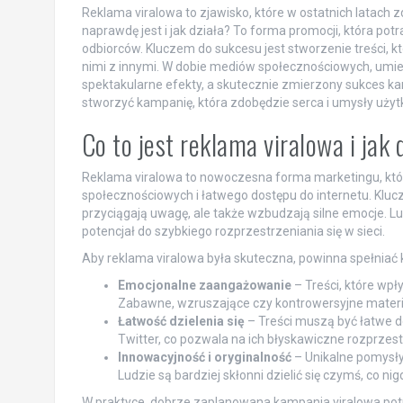
Reklama viralowa to zjawisko, które w ostatnich latach
naprawdę jest i jak działa? To forma promocji, która pot
odbiorców. Kluczem do sukcesu jest stworzenie treści, któ
nimi z innymi. W dobie mediów społecznościowych, umiej
spektakularne efekty, a skutecznie zmierzony sukces kam
stworzyć kampanię, która zdobędzie serca i umysły uży
Co to jest reklama viralowa i jak 
Reklama viralowa to nowoczesna forma marketingu, któ
społecznościowych i łatwego dostępu do internetu. Klucze
przyciągają uwagę, ale także wzbudzają silne emocje. Ludz
potencjał do szybkiego rozprzestrzeniania się w sieci.
Aby reklama viralowa była skuteczna, powinna spełniać ki
Emocjonalne zaangażowanie
– Treści, które wpł
Zabawne, wzruszające czy kontrowersyjne materi
Łatwość dzielenia się
– Treści muszą być łatwe d
Twitter, co pozwala na ich błyskawiczne rozprzest
Innowacyjność i oryginalność
– Unikalne pomysły
Ludzie są bardziej skłonni dzielić się czymś, co nig
W praktyce, dobrze zaplanowana kampania viralowa potr