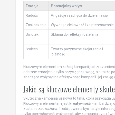
Emocja
Potencjalny wpływ
Radość
Angażuje i zachęca do dzielenia się
Zaskoczenie
Wywołuje ciekawość i zainteresowanie
Smutek
Skłania do refleksji i działania
Śmiech
Tworzy pozytywne skojarzenia i
lojalność
Kluczowym elementem każdej kampanii jest zrozumienie em
dobrane emocje nie tylko przyciągną uwagę, ale także po
znacząco wpłynąć na efektywność kampanii i jej zasięg
Jakie są kluczowe elementy skute
Skuteczna kampania viralowa to taka, która przyciąga uw
Kluczowym elementem jest
kreatywność
– im bardziej 
zostanie zauważona. Treść powinna być na tyle interesuj
tylko pomysłowość; ważne jest, aby kampania była równ