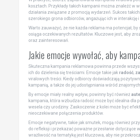
kosztach. Przykłady takich kampanii można znaleźć w w
działania związane z promocją wydarzeń. Sukces takich tre
szerokiego grona odbiorców, angażując ich w interakcję i
Warto zauważyć, że nie każda reklama ma potencjał, by 
osiąga oczekiwanych rezultatów. Kluczowe jest, aby zro
oraz zainteresowań.
Jakie emocje wywołać, aby kamp
Skuteczna kampania reklamowa powinna przede wszy
ich do dzielenia się treściami. Emocje takie jak
radość
,
za
viralowych treści. Kiedy odbiorcy doświadczają pozytywny
kampanią, a także do jej udostępniania wśród znajomych 
By emocje miały realny wpływ, powinny być również
aut
kampania, która wzbudza radość może być idealna dla pr
wesela czy urodziny. Zaskoczenie z kolei może być efe
nieoczekiwane połączenia produktów.
Emocje negatywne, takie jak smutek, mogą również przy
do refleksji i przekazać poważne przesłanie dotyczące
wrażliwość na tematykę jest kluczowa, aby nie przekrocz