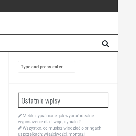
Search
for:
Ostatnie wpisy
Meble sypialniane: jak wybrać idealne
wyposażenie dla Twojej sypialni?
Wszystko, co musisz wiedzieć o oringach
uszczelkach: właściwości, montaż i