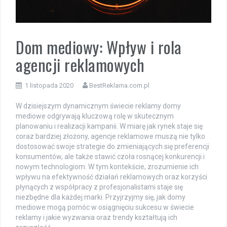
Dom mediowy: Wpływ i rola
agencji reklamowych
1 listopada 2020
BestReklama.com.pl
W dzisiejszym dynamicznym świecie reklamy domy
mediowe odgrywają kluczową rolę w skutecznym
planowaniu i realizacji kampanii. W miarę jak rynek staje się
coraz bardziej złożony, agencje reklamowe muszą nie tylko
dostosować swoje strategie do zmieniających się preferencji
konsumentów, ale także stawić czoła rosnącej konkurencji i
nowym technologiom. W tym kontekście, zrozumienie ich
wpływu na efektywność działań reklamowych oraz korzyści
płynących z współpracy z profesjonalistami staje się
niezbędne dla każdej marki. Przyjrzyjmy się, jak domy
mediowe mogą pomóc w osiągnięciu sukcesu w świecie
reklamy i jakie wyzwania oraz trendy kształtują ich