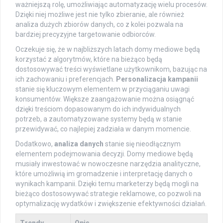
ważniejszą rolę, umożliwiając automatyzację wielu procesów.
Dzięki niej możliwe jest nie tylko zbieranie, ale również
analiza dużych zbiorów danych, co z kolei pozwala na
bardziej precyzyjne targetowanie odbiorców.
Oczekuje się, że w najbliższych latach domy mediowe będą
korzystać z algorytmów, które na bieżąco będą
dostosowywać treści wyświetlane użytkownikom, bazując na
ich zachowaniu i preferencjach.
Personalizacja kampanii
stanie się kluczowym elementem w przyciąganiu uwagi
konsumentów. Większe zaangażowanie można osiągnąć
dzięki treściom dopasowanym do ich indywidualnych
potrzeb, a zautomatyzowane systemy będą w stanie
przewidywać, co najlepiej zadziała w danym momencie.
Dodatkowo,
analiza danych
stanie się nieodłącznym
elementem podejmowania decyzji. Domy mediowe będą
musiały inwestować w nowoczesne narzędzia analityczne,
które umożliwią im gromadzenie i interpretację danych o
wynikach kampanii. Dzięki temu marketerzy będą mogli na
bieżąco dostosowywać strategie reklamowe, co pozwoli na
optymalizację wydatków i zwiększenie efektywności działań.
Trendy
Opis