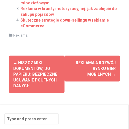
młodzieżowym
Reklama w branży motoryzacyjnej: jak zachęcić do
zakupu pojazdów
Skuteczne strategie down-sellingu w reklamie
eCommerce
Reklama
Post
←
NISZCZARKI
REKLAMA A ROZWÓJ
navigation
DOKUMENTÓW, DO
RYNKU GIER
PAPIERU: BEZPIECZNE
MOBILNYCH
→
USUWANIE POUFNYCH
DANYCH
Search
for: