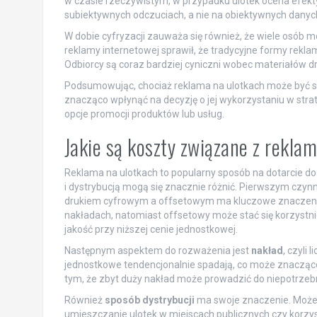
w czasie rzeczywistym, w przypadku ulotek ocena efekt
subiektywnych odczuciach, a nie na obiektywnych danych
W dobie cyfryzacji zauważa się również, że wiele osób 
reklamy internetowej sprawił, że tradycyjne formy reklamy
Odbiorcy są coraz bardziej cyniczni wobec materiałów 
Podsumowując, chociaż reklama na ulotkach może być s
znacząco wpłynąć na decyzję o jej wykorzystaniu w stra
opcje promocji produktów lub usług.
Jakie są koszty związane z rekla
Reklama na ulotkach to popularny sposób na dotarcie do
i dystrybucją mogą się znacznie różnić. Pierwszym czynn
drukiem cyfrowym a offsetowym ma kluczowe znaczenie;
nakładach, natomiast offsetowy może stać się korzystn
jakość przy niższej cenie jednostkowej.
Następnym aspektem do rozważenia jest
nakład
, czyli
jednostkowe tendencjonalnie spadają, co może znacząco
tym, że zbyt duży nakład może prowadzić do niepotrzebn
Również
sposób dystrybucji
ma swoje znaczenie. Możemy
umieszczanie ulotek w miejscach publicznych czy korzyst