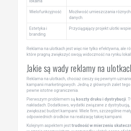
lokalna
Wielofunkcyjność
Możliwość umieszczania różnych i
danych.
Estetyka i
Przyciągający projekt ulotki wspi
branding
Reklama na ulotkach jest więc nie tylko efektywna, ale ró
które pragną zwiększyć swoją widoczność na rynku loka
Jakie są wady reklamy na ulotka
Reklama na ulotkach, chociaż cieszy się pewnym uznani
kampanii marketingowych. Jedną z głównych zalet tego m
pewne istotne ograniczenia.
Pierwszym problemem są
koszty druku i dystrybucji
. 
nakładach. Dodatkowo, wydatki związane z dystrybucją, 
zwiększać budżet kampanii. Wiele firm, szczególnie ma
odpowiednich środków na realizację takiej kampanii.
Kolejnym aspektem jest
trudność w mierzeniu skutecz