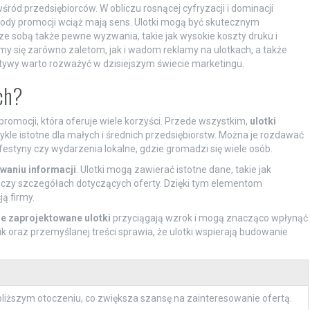
śród przedsiębiorców. W obliczu rosnącej cyfryzacji i dominacji
etody promocji wciąż mają sens. Ulotki mogą być skutecznym
 ze sobą także pewne wyzwania, takie jak wysokie koszty druku i
my się zarówno zaletom, jak i wadom reklamy na ulotkach, a także
natywy warto rozważyć w dzisiejszym świecie marketingu.
ach?
romocji, która oferuje wiele korzyści. Przede wszystkim,
ulotki
wykle istotne dla małych i średnich przedsiębiorstw. Można je rozdawać
festyny czy wydarzenia lokalne, gdzie gromadzi się wiele osób.
ywaniu informacji
. Ulotki mogą zawierać istotne dane, takie jak
ji czy szczegółach dotyczących oferty. Dzięki tym elementom
ą firmy.
e zaprojektowane ulotki
przyciągają wzrok i mogą znacząco wpłynąć
ik oraz przemyślanej treści sprawia, że ulotki wspierają budowanie
jbliższym otoczeniu, co zwiększa szansę na zainteresowanie ofertą.