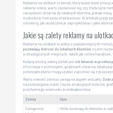
Reklama na ulotkach to temat, który budzi wiele emocji w
reklamy online, warto zastanowić się, czy tradycyjne m
narzędziem dotarcia do lokalnych klientów, jednak niosą
trudności w mierzeniu efektywności. W artykule przyjrzy
omówimy, jak skutecznie je zaprojektować i jakie alter
Jakie są zalety reklamy na ulotk
Reklama na ulotkach to jedna z popularniejszych metod p
pozwalają dotrzeć do lokalnych klientów
, co jest niez
w strategicznych miejscach, takich jak centra handlowe, 
Kolejną istotną zaletą ulotek jest
ich łatwość w przekaz
informacje o promocjach, godzinach otwarcia, lokalizac
potencjalni klienci mogą szybko zapoznać się z propozycj
Warto również zwrócić uwagę na aspekt wizualny.
Dobrz
na postrzeganie marki. Użycie atrakcyjnych kolorów, graf
pozytywnego wizerunku przedsiębiorstwa.
Zaleta
Opis
Dostępność
Ulotki docierają do klientów w na