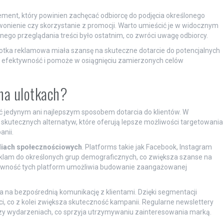
lement, który powinien zachęcać odbiorcę do podjęcia określonego
zwonienie czy skorzystanie z promocji. Warto umieścić je w widocznym
nalnego przeglądania treści było ostatnim, co zwróci uwagę odbiorcy.
otka reklamowa miała szansę na skuteczne dotarcie do potencjalnych
ej efektywność i pomoże w osiągnięciu zamierzonych celów
 na ulotkach?
ć jedynym ani najlepszym sposobem dotarcia do klientów. W
 skutecznych alternatyw, które oferują lepsze możliwości targetowania
anii.
iach społecznościowych
. Platforms takie jak Facebook, Instagram
eklam do określonych grup demograficznych, co zwiększa szanse na
ktywność tych platform umożliwia budowanie zaangażowanej
la na bezpośrednią komunikację z klientami. Dzięki segmentacji
 co z kolei zwiększa skuteczność kampanii. Regularne newslettery
y wydarzeniach, co sprzyja utrzymywaniu zainteresowania marką.