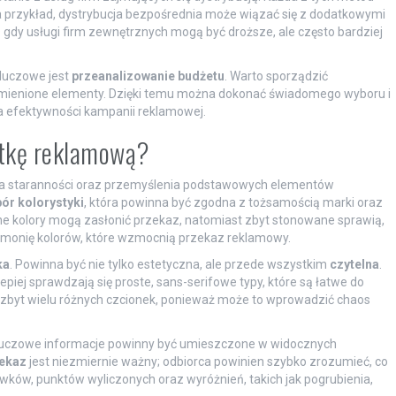
a przykład, dystrybucja bezpośrednia może wiązać się z dodatkowymi
dy usługi firm zewnętrznych mogą być droższe, ale często bardziej
kluczowe jest
przeanalizowanie budżetu
. Warto sporządzić
ymienione elementy. Dzięki temu można dokonać świadomego wyboru i
ia efektywności kampanii reklamowej.
otkę reklamową?
aga staranności oraz przemyślenia podstawowych elementów
ór kolorystyki
, która powinna być zgodna z tożsamością marki oraz
ne kolory mogą zasłonić przekaz, natomiast zbyt stonowane sprawią,
harmonię kolorów, które wzmocnią przekaz reklamowy.
ka
. Powinna być nie tylko estetyczna, ale przede wszystkim
czytelna
.
epiej sprawdzają się proste, sans-serifowe typy, które są łatwe do
ć zbyt wielu różnych czcionek, ponieważ może to wprowadzić chaos
ny. Kluczowe informacje powinny być umieszczone w widocznych
ekaz
jest niezmiernie ważny; odbiorca powinien szybko zrozumieć, co
wków, punktów wyliczonych oraz wyróżnień, takich jak pogrubienia,