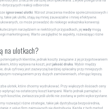
ywności jest znacznie bardziej skomplikowana. Zwykle polega ona na
 dotyczących reakcji odbiorców.
może
ignorować ulotki
. Wzrost znaczenia mediów społecznościowych i
, takie jak ulotki, stają się mniej zauważalne i mniej efektywne.
drukowanych, co może prowadzić do niskiego wskaźnika konwersji.
kutecznym narzędziem w niektórych przypadkach, jej
wady
mogą
tegii marketingowej. Warto uwzględnić te aspekty, rozważając różne
mą na ulotkach?
 potencjalnych klientów, jednak koszty związane z jej przygotowaniem
ikiem, który wpływa na koszt, jest
jakość druku
. Wybór między
 druk cyfrowy jest zazwyczaj bardziej opłacalny przy mniejszych
iejszym rozwiązaniem przy dużych zamówieniach, oferując lepszą
 liczba ulotek, które chcemy wydrukować. Przy większych ilościach ceny
 wpłynąć na ostateczny koszt kampanii. Warto jednak pamiętać o
ych kosztów, zwłaszcza jeśli ulotki nie zostaną w pełni wykorzystane.
 rozważyć różne strategie, takie jak dystrybucja bezpośrednia,
anie z usług firm zajmujących się dystrybucją. Każda z tych metod