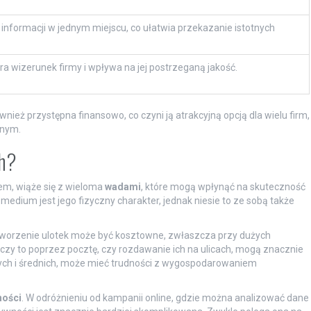
nformacji w jednym miejscu, co ułatwia przekazanie istotnych
era wizerunek firmy i wpływa na jej postrzeganą jakość.
wnież przystępna finansowo, co czyni ją atrakcyjną opcją dla wielu firm,
lnym.
ch?
em, wiąże się z wieloma
wadami
, które mogą wpłynąć na skuteczność
edium jest jego fizyczny charakter, jednak niesie to ze sobą także
Tworzenie ulotek może być kosztowne, zwłaszcza przy dużych
czy to poprzez pocztę, czy rozdawanie ich na ulicach, mogą znacznie
łych i średnich, może mieć trudności z wygospodarowaniem
ności
. W odróżnieniu od kampanii online, gdzie można analizować dane