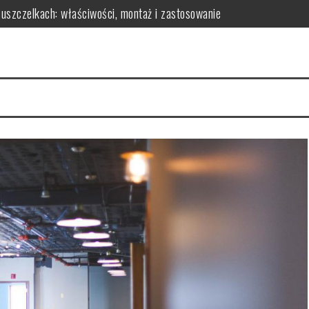
 uszczelkach: właściwości, montaż i zastosowanie
czynniki i rady
owy? Kluczowe czynniki i porady
skuteczność redukcji tkanki tłuszczowej
parametry do analizy
osażenie dla Twojej sypialni?