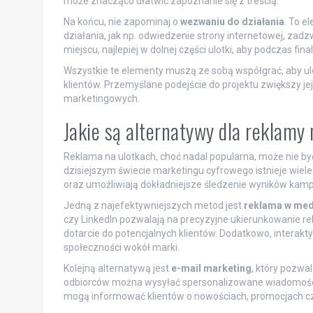
może znacząco ułatwić zapoznanie się z treścią.
Na końcu, nie zapominaj o
wezwaniu do działania
. To e
działania, jak np. odwiedzenie strony internetowej, zad
miejscu, najlepiej w dolnej części ulotki, aby podczas fi
Wszystkie te elementy muszą ze sobą współgrać, aby ul
klientów. Przemyślane podejście do projektu zwiększy j
marketingowych.
Jakie są alternatywy dla reklamy
Reklama na ulotkach, choć nadal popularna, może nie by
dzisiejszym świecie marketingu cyfrowego istnieje wiele
oraz umożliwiają dokładniejsze śledzenie wyników kamp
Jedną z najefektywniejszych metod jest
reklama w med
czy LinkedIn pozwalają na precyzyjne ukierunkowanie r
dotarcie do potencjalnych klientów. Dodatkowo, intera
społeczności wokół marki.
Kolejną alternatywą jest
e-mail marketing
, który pozwa
odbiorców można wysyłać spersonalizowane wiadomości,
mogą informować klientów o nowościach, promocjach cz