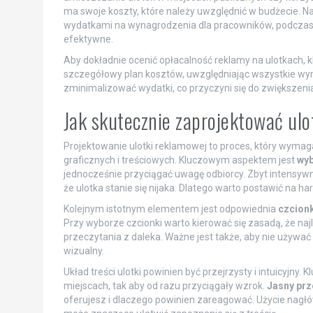
ma swoje koszty, które należy uwzględnić w budżecie. N
wydatkami na wynagrodzenia dla pracowników, podczas g
efektywne.
Aby dokładnie ocenić opłacalność reklamy na ulotkach, 
szczegółowy plan kosztów, uwzględniając wszystkie w
zminimalizować wydatki, co przyczyni się do zwiększen
Jak skutecznie zaprojektować ul
Projektowanie ulotki reklamowej to proces, który wym
graficznych i treściowych. Kluczowym aspektem jest
wyb
jednocześnie przyciągać uwagę odbiorcy. Zbyt intensyw
że ulotka stanie się nijaka. Dlatego warto postawić na 
Kolejnym istotnym elementem jest odpowiednia
czcion
Przy wyborze czcionki warto kierować się zasadą, że najl
przeczytania z daleka. Ważne jest także, aby nie używa
wizualny.
Układ treści ulotki powinien być przejrzysty i intuicyj
miejscach, tak aby od razu przyciągały wzrok.
Jasny prz
oferujesz i dlaczego powinien zareagować. Użycie nagłó