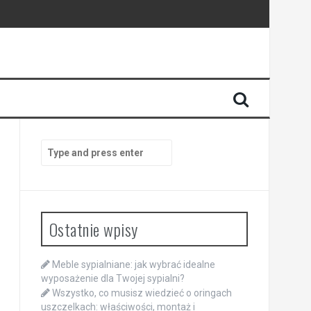
Search
for:
Ostatnie wpisy
Meble sypialniane: jak wybrać idealne
wyposażenie dla Twojej sypialni?
Wszystko, co musisz wiedzieć o oringach
uszczelkach: właściwości, montaż i