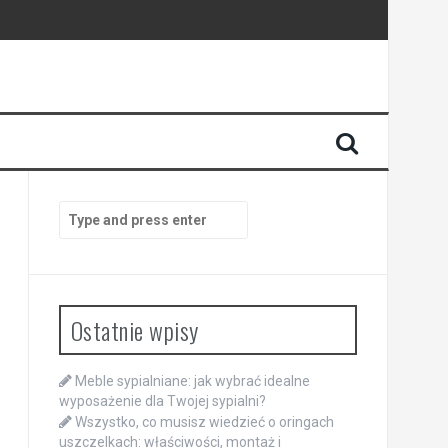
Search
for:
Ostatnie wpisy
Meble sypialniane: jak wybrać idealne
wyposażenie dla Twojej sypialni?
Wszystko, co musisz wiedzieć o oringach
uszczelkach: właściwości, montaż i