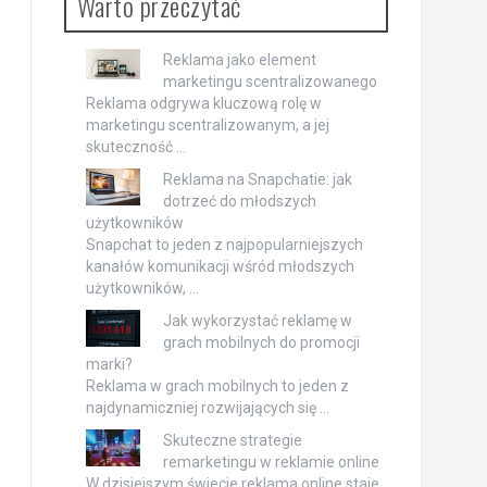
Warto przeczytać
Reklama jako element
marketingu scentralizowanego
Reklama odgrywa kluczową rolę w
marketingu scentralizowanym, a jej
skuteczność …
Reklama na Snapchatie: jak
dotrzeć do młodszych
użytkowników
Snapchat to jeden z najpopularniejszych
kanałów komunikacji wśród młodszych
użytkowników, …
Jak wykorzystać reklamę w
grach mobilnych do promocji
marki?
Reklama w grach mobilnych to jeden z
najdynamiczniej rozwijających się …
Skuteczne strategie
remarketingu w reklamie online
W dzisiejszym świecie reklama online staje