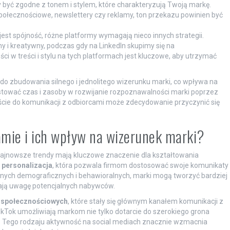
być zgodne z tonem i stylem, które charakteryzują Twoją markę.
społecznościowe, newslettery czy reklamy, ton przekazu powinien być
st spójność, różne platformy wymagają nieco innych strategii.
y i kreatywny, podczas gdy na LinkedIn skupimy się na
ci w treści i stylu na tych platformach jest kluczowe, aby utrzymać
o zbudowania silnego i jednolitego wizerunku marki, co wpływa na
westować czas i zasoby w rozwijanie rozpoznawalności marki poprzez
cie do komunikacji z odbiorcami może zdecydowanie przyczynić się
amie i ich wpływ na wizerunek marki?
 najnowsze trendy mają kluczowe znaczenie dla kształtowania
t
personalizacja
, która pozwala firmom dostosować swoje komunikaty
 danych demograficznych i behawioralnych, marki mogą tworzyć bardziej
gają uwagę potencjalnych nabywców.
 społecznościowych
, które stały się głównym kanałem komunikacji z
TikTok umożliwiają markom nie tylko dotarcie do szerokiego grona
e. Tego rodzaju aktywność na social mediach znacznie wzmacnia