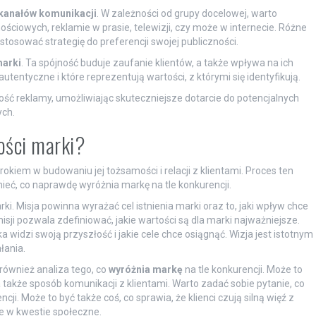
kanałów komunikacji
. W zależności od grupy docelowej, warto
nościowych, reklamie w prasie, telewizji, czy może w internecie. Różne
tosować strategię do preferencji swojej publiczności.
marki
. Ta spójność buduje zaufanie klientów, a także wpływa na ich
autentyczne i które reprezentują wartości, z którymi się identyfikują.
ość reklamy, umożliwiając skuteczniejsze dotarcie do potencjalnych
ych.
ości marki?
rokiem w budowaniu jej tożsamości i relacji z klientami. Proces ten
ieć, co naprawdę wyróżnia markę na tle konkurencji.
ki. Misja powinna wyrażać cel istnienia marki oraz to, jaki wpływ chce
sji pozwala zdefiniować, jakie wartości są dla marki najważniejsze.
ka widzi swoją przyszłość i jakie cele chce osiągnąć. Wizja jest istotnym
łania.
również analiza tego, co
wyróżnia markę
na tle konkurencji. Może to
a także sposób komunikacji z klientami. Warto zadać sobie pytanie, co
i. Może to być także coś, co sprawia, że klienci czują silną więź z
e w kwestie społeczne.