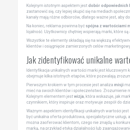
Kolejnym istotnym aspektem jest
dobór odpowiednich 
zastanowić się, czy lepiej skupić się na mediach społecz
kanały mają różne odbiorców, dlatego ważne jest, aby dos
Na koniec, reklama powinna być
spójna z wartościami 
lojalność. Użytkownicy chętniej wspierają marki, które są 
Wszystkie te elementy składają się na większą efektywn
klientów i osiągnięcie zamierzonych celów marketingow
Jak zidentyfikować unikalne wart
Identyfikacja unikalnych wartości marki jest kluczowym k
obejmuje kilka istotnych etapów, które pozwalają zrozum
Pierwszym krokiem w tym procesie jest analiza
misji
mar
mieć na swoich klientów i społeczeństwo. Zrozumienie mi
Kolejnym elementem jest
wizja
, która wskazuje, jak mar
czynnikiem, który inspiruje oraz motywuje zespół do dzia
Ważnym aspektem identyfikacji unikalnych wartości jest 
być unikalna oferta produktowa, specjalistyczne usługi, 
można zaoferować klientom, czego nie znajdą u konkurencj
marką, na przykład etyka działalności lub zaangażowani