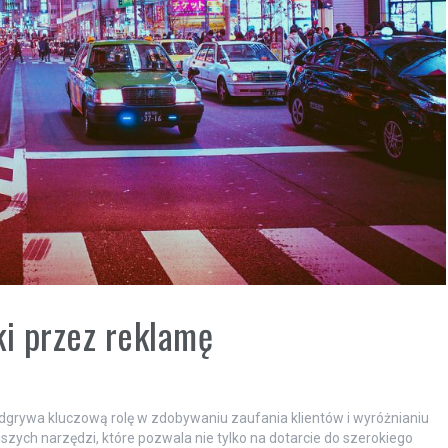
i przez reklamę
grywa kluczową rolę w zdobywaniu zaufania klientów i wyróżnianiu
jszych narzędzi, które pozwala nie tylko na dotarcie do szerokiego