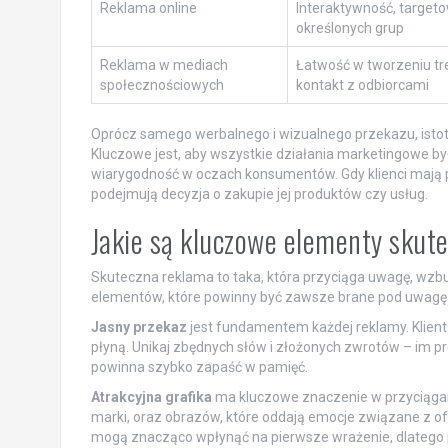
Reklama online
Interaktywność, target
określonych grup
Reklama w mediach
Łatwość w tworzeniu tre
społecznościowych
kontakt z odbiorcami
Oprócz samego werbalnego i wizualnego przekazu, isto
Kluczowe jest, aby wszystkie działania marketingowe był
wiarygodność w oczach konsumentów. Gdy klienci mają po
podejmują decyzja o zakupie jej produktów czy usług.
Jakie są kluczowe elementy skut
Skuteczna reklama to taka, która przyciąga uwagę, wzbud
elementów, które powinny być zawsze brane pod uwagę 
Jasny przekaz
jest fundamentem każdej reklamy. Klient 
płyną. Unikaj zbędnych słów i złożonych zwrotów – im 
powinna szybko zapaść w pamięć.
Atrakcyjna grafika
ma kluczowe znaczenie w przyciąganiu
marki, oraz obrazów, które oddają emocje związane z o
mogą znacząco wpłynąć na pierwsze wrażenie, dlatego 