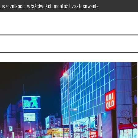
 uszczelkach: właściwości, montaż i zastosowanie
czynniki i rady
owy? Kluczowe czynniki i porady
skuteczność redukcji tkanki tłuszczowej
parametry do analizy
osażenie dla Twojej sypialni?