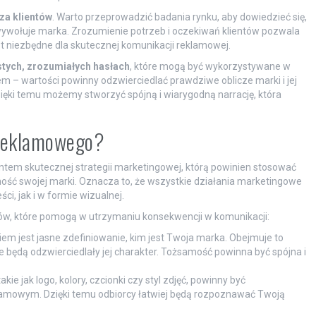
za klientów
. Warto przeprowadzić badania rynku, aby dowiedzieć się,
e wywołuje marka. Zrozumienie potrzeb i oczekiwań klientów pozwala
st niezbędne dla skutecznej komunikacji reklamowej.
stych, zrozumiałych hasłach
, które mogą być wykorzystywane w
 – wartości powinny odzwierciedlać prawdziwe oblicze marki i jej
ięki temu możemy stworzyć spójną i wiarygodną narrację, która
 reklamowego?
em skutecznej strategii marketingowej, którą powinien stosować
ść swojej marki. Oznacza to, że wszystkie działania marketingowe
i, jak i w formie wizualnej.
ów, które pomogą w utrzymaniu konsekwencji w komunikacji:
m jest jasne zdefiniowanie, kim jest Twoja marka. Obejmuje to
re będą odzwierciedlały jej charakter. Tożsamość powinna być spójna i
ie jak logo, kolory, czcionki czy styl zdjęć, powinny być
amowym. Dzięki temu odbiorcy łatwiej będą rozpoznawać Twoją