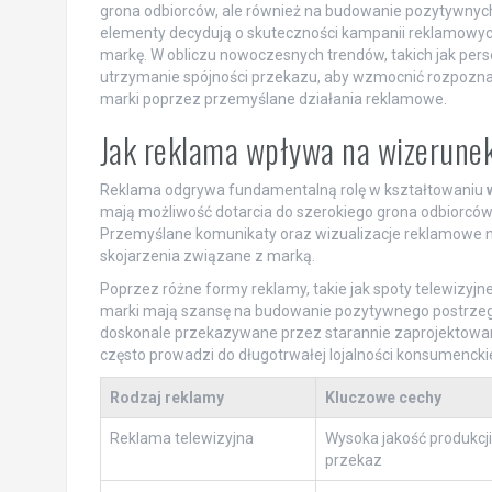
grona odbiorców, ale również na budowanie pozytywnych
elementy decydują o skuteczności kampanii reklamowych 
markę. W obliczu nowoczesnych trendów, takich jak perso
utrzymanie spójności przekazu, aby wzmocnić rozpoznawa
marki poprzez przemyślane działania reklamowe.
Jak reklama wpływa na wizerune
Reklama odgrywa fundamentalną rolę w kształtowaniu
mają możliwość dotarcia do szerokiego grona odbiorców
Przemyślane komunikaty oraz wizualizacje reklamowe nie
skojarzenia związane z marką.
Poprzez różne formy reklamy, takie jak spoty telewizyj
marki mają szansę na budowanie pozytywnego postrzegan
doskonale przekazywane przez starannie zaprojektowane 
często prowadzi do długotrwałej lojalności konsumenckie
Rodzaj reklamy
Kluczowe cechy
Reklama telewizyjna
Wysoka jakość produkcj
przekaz