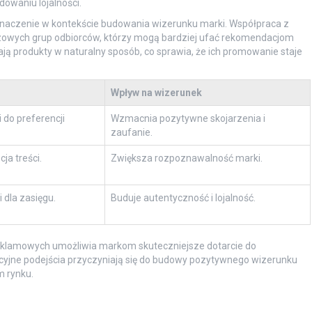
owaniu lojalności.
 znaczenie w kontekście budowania wizerunku marki. Współpraca z
szowych grup odbiorców, którzy mogą bardziej ufać rekomendacjom
iają produkty w naturalny sposób, co sprawia, że ich promowanie staje
Wpływ na wizerunek
do preferencji
Wzmacnia pozytywne skojarzenia i
zaufanie.
ja treści.
Zwiększa rozpoznawalność marki.
 dla zasięgu.
Buduje autentyczność i lojalność.
reklamowych umożliwia markom skuteczniejsze dotarcie do
acyjne podejścia przyczyniają się do budowy pozytywnego wizerunku
m rynku.