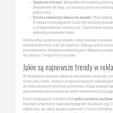
Spójność w treści:
Wszystkie komunikaty powinny 
Niezależnie od tego, czy piszesz posty na media 
jednorodny.
Dostosowanie przekazu do kanału:
Choć ważna je
Przekaz na Instagramie może być bardziej wizualn
profesjonalizmie i merytoryce. Zachowanie spójnoś
jednolity przesłanie marki.
Ostatecznie, spójność przekazu reklamowego prowadzi d
zaufanie klientów oraz ich lojalność. Dlatego warto in
konsekwentne działania marketingowe. Właściwe podejś
do sukcesu Twojej firmy na rynku.
Jakie są najnowsze trendy w rekl
W dzisiejszym świecie reklama nieustannie ewoluuje, a
wizerunku marki. Jednym z najważniejszych zjawisk jes
do indywidualnych preferencji klientów. Dzięki analizie
spersonalizowane kampanie, które skuteczniej przycią
Innym znaczącym trendem jest
wykorzystanie mediów
klientami. Platformy takie jak Instagram, Facebook czy 
odbiorców, ale także angażowanie ich w różne interakcj