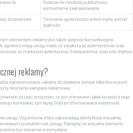
owanie do
Dotarcie do młodszej publiczności,
wzmocnienie zaangażowania
ści, bezpośredni
Tworzenie społeczności wokół marki, wzrost
lojalności
tnym elementem reklamy jest także spójność komunikacyjna.
y zgodne z misją i wizją marki, co zwiększa jej autentyczność oraz
czucie, że marka jest autentyczna i transparentna, znacznie chętniej
ecznej reklamy?
za zainteresowanie i skłania do działania. Istnieje kilka kluczowych
przy tworzeniu kampanii reklamowej.
powinien od razu zrozumieć, co jest oferowane i jakie korzyści z tego
prostszy komunikat, tym lepiej. Dobrze sformułowana wiadomość
 uwagi. Użyj kolorów, które odpowiadają identyfikacji wizualnej
ferowanym produktem lub usługą. Pamiętaj, że wizualne elementy
powinny być starannie przemyślane.