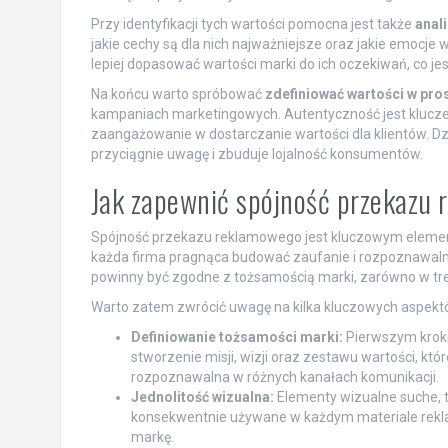
Przy identyfikacji tych wartości pomocna jest także
anali
jakie cechy są dla nich najważniejsze oraz jakie emocj
lepiej dopasować wartości marki do ich oczekiwań, co je
Na końcu warto spróbować
zdefiniować wartości w pro
kampaniach marketingowych. Autentyczność jest kluczem
zaangażowanie w dostarczanie wartości dla klientów. Dz
przyciągnie uwagę i zbuduje lojalność konsumentów.
Jak zapewnić spójność przekazu
Spójność przekazu reklamowego jest kluczowym element
każda firma pragnąca budować zaufanie i rozpoznawalno
powinny być zgodne z tożsamością marki, zarówno w treśc
Warto zatem zwrócić uwagę na kilka kluczowych aspekt
Definiowanie tożsamości marki:
Pierwszym krokie
stworzenie misji, wizji oraz zestawu wartości, któ
rozpoznawalna w różnych kanałach komunikacji.
Jednolitość wizualna:
Elementy wizualne suche, tak
konsekwentnie używane w każdym materiale rekl
markę.