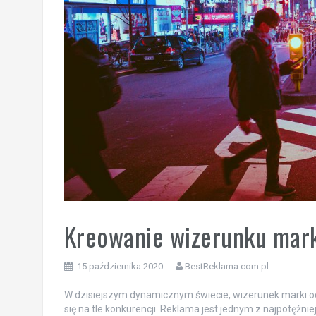
Kreowanie wizerunku mark
15 października 2020
BestReklama.com.pl
W dzisiejszym dynamicznym świecie, wizerunek marki od
się na tle konkurencji. Reklama jest jednym z najpotężnie