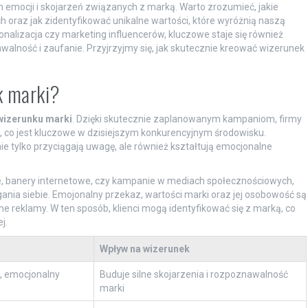
 emocji i skojarzeń związanych z marką. Warto zrozumieć, jakie
oraz jak zidentyfikować unikalne wartości, które wyróżnią naszą
nalizacja czy marketing influencerów, kluczowe staje się również
lność i zaufanie. Przyjrzyjmy się, jak skutecznie kreować wizerunek
k marki?
wizerunku marki
. Dzięki skutecznie zaplanowanym kampaniom, firmy
, co jest kluczowe w dzisiejszym konkurencyjnym środowisku.
 tylko przyciągają uwagę, ale również kształtują emocjonalne
ne, banery internetowe, czy kampanie w mediach społecznościowych,
ia siebie. Emojonalny przekaz, wartości marki oraz jej osobowość są
reklamy. W ten sposób, klienci mogą identyfikować się z marką, co
j.
Wpływ na wizerunek
i, emocjonalny
Buduje silne skojarzenia i rozpoznawalność
marki