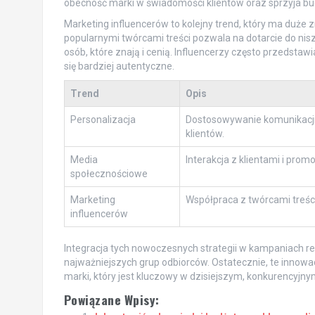
obecność marki w świadomości klientów oraz sprzyja bud
Marketing influencerów to kolejny trend, który ma duże
popularnymi twórcami treści pozwala na dotarcie do ni
osób, które znają i cenią. Influencerzy często przedstaw
się bardziej autentyczne.
Trend
Opis
Personalizacja
Dostosowywanie komunikacji 
klientów.
Media
Interakcja z klientami i promoc
społecznościowe
Marketing
Współpraca z twórcami treści
influencerów
Integracja tych nowoczesnych strategii w kampaniach 
najważniejszych grup odbiorców. Ostatecznie, te innow
marki, który jest kluczowy w dzisiejszym, konkurencyjny
Powiązane Wpisy: