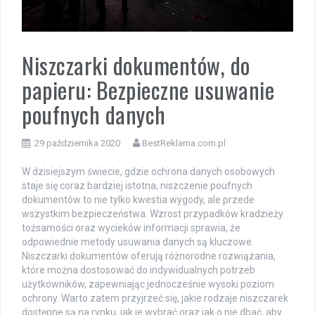
Niszczarki dokumentów, do
papieru: Bezpieczne usuwanie
poufnych danych
29 października 2020
BestReklama.com.pl
W dzisiejszym świecie, gdzie ochrona danych osobowych
staje się coraz bardziej istotna, niszczenie poufnych
dokumentów to nie tylko kwestia wygody, ale przede
wszystkim bezpieczeństwa. Wzrost przypadków kradzieży
tożsamości oraz wycieków informacji sprawia, że
odpowiednie metody usuwania danych są kluczowe.
Niszczarki dokumentów oferują różnorodne rozwiązania,
które można dostosować do indywidualnych potrzeb
użytkowników, zapewniając jednocześnie wysoki poziom
ochrony. Warto zatem przyjrzeć się, jakie rodzaje niszczarek
dostępne są na rynku, jak je wybrać oraz jak o nie dbać, aby