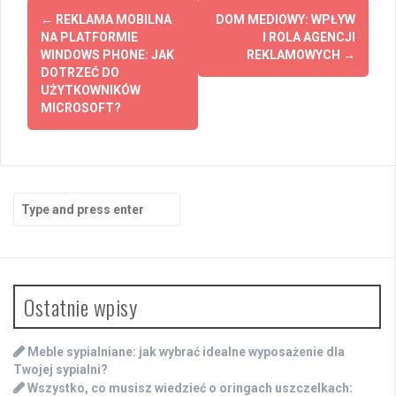
Post
←
REKLAMA MOBILNA
DOM MEDIOWY: WPŁYW
navigation
NA PLATFORMIE
I ROLA AGENCJI
WINDOWS PHONE: JAK
REKLAMOWYCH
→
DOTRZEĆ DO
UŻYTKOWNIKÓW
MICROSOFT?
Search
for:
Ostatnie wpisy
Meble sypialniane: jak wybrać idealne wyposażenie dla
Twojej sypialni?
Wszystko, co musisz wiedzieć o oringach uszczelkach: