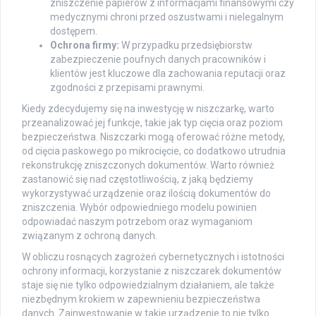
zniszczenie papierów z informacjami finansowymi czy
medycznymi chroni przed oszustwami i nielegalnym
dostępem.
Ochrona firmy:
W przypadku przedsiębiorstw
zabezpieczenie poufnych danych pracowników i
klientów jest kluczowe dla zachowania reputacji oraz
zgodności z przepisami prawnymi.
Kiedy zdecydujemy się na inwestycję w niszczarkę, warto
przeanalizować jej funkcje, takie jak typ cięcia oraz poziom
bezpieczeństwa. Niszczarki mogą oferować różne metody,
od cięcia paskowego po mikrocięcie, co dodatkowo utrudnia
rekonstrukcję zniszczonych dokumentów. Warto również
zastanowić się nad częstotliwością, z jaką będziemy
wykorzystywać urządzenie oraz ilością dokumentów do
zniszczenia. Wybór odpowiedniego modelu powinien
odpowiadać naszym potrzebom oraz wymaganiom
związanym z ochroną danych.
W obliczu rosnących zagrożeń cybernetycznych i istotności
ochrony informacji, korzystanie z niszczarek dokumentów
staje się nie tylko odpowiedzialnym działaniem, ale także
niezbędnym krokiem w zapewnieniu bezpieczeństwa
danych. Zainwestowanie w takie urządzenie to nie tylko