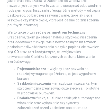
jaki oferuje niszczarka. W zależności od wrażliwości
niszczonych danych, warto zastanowić się nad odpowiednim
rodzajem cięcia. Niszczarki oferują różne metody — od cięcia
paskowego, po bardziej zaawansowane, takie jak cięcie
krzyżowe czy mikro cięcie, które jest idealne do zniszczenia
poufnych informacji.
Warto także przyjrzeć się
parametrom technicznym
urządzenia, takim jak stopień hałasu, szybkość niszczenia
oraz dodatkowe funkcje. Wiele nowoczesnych niszczarek
posiada możliwość niszczenia nie tylko papieru, ale również
płyt CD
oraz
kart kredytowych
, co zwiększa ich
uniwersalność. Oto kilka kluczowych cech, na które warto
zwrócić uwagę:
Pojemność kosza
– większy kosz pozwala na
rzadziej wymagane opróżnianie, co jest wygodne w
biurach.
Szybkość niszczenia
– im szybsza niszczarka, tym
szybciej można zrealizować duże zlecenia. To istotne
w środowisku biurowym.
Dodatkowe funkcje
– funkcje takie jak automatyczne
włączanie oraz wyłączanie czy systemy
zabezpieczeń przed zacięciem papieru mogą