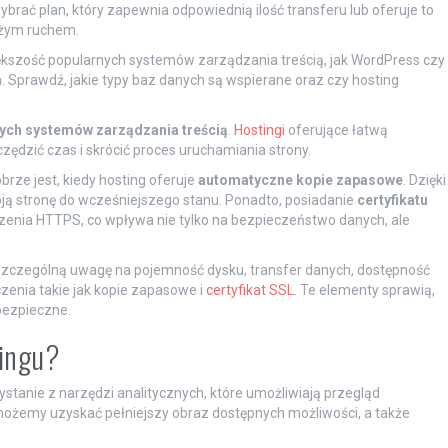
brać plan, który zapewnia odpowiednią ilość transferu lub oferuje to
dużym ruchem.
iększość popularnych systemów zarządzania treścią, jak WordPress czy
 Sprawdź, jakie typy baz danych są wspierane oraz czy hosting
nych systemów zarządzania treścią
.
Hostingi
oferujące łatwą
zędzić czas i skrócić proces uruchamiania strony.
rze jest, kiedy hosting oferuje
automatyczne kopie zapasowe
. Dzięki
ją stronę do wcześniejszego stanu. Ponadto, posiadanie
certyfikatu
enia HTTPS, co wpływa nie tylko na bezpieczeństwo danych, ale
 szczególną uwagę na pojemność dysku, transfer danych, dostępność
enia takie jak kopie zapasowe i
certyfikat SSL
. Te elementy sprawią,
bezpieczne.
tingu?
ystanie z narzędzi analitycznych, które umożliwiają przegląd
 możemy uzyskać pełniejszy obraz dostępnych możliwości, a także