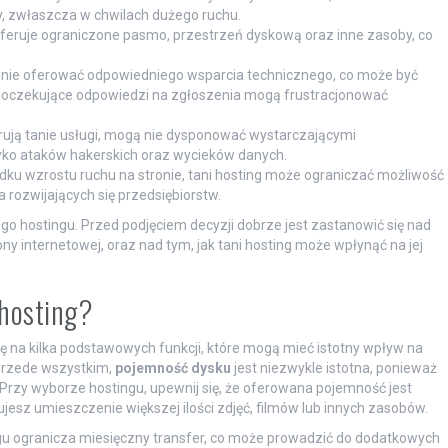
y, zwłaszcza w chwilach dużego ruchu.
feruje ograniczone pasmo, przestrzeń dyskową oraz inne zasoby, co
 nie oferować odpowiedniego wsparcia technicznego, co może być
o oczekujące odpowiedzi na zgłoszenia mogą frustracjonować
rują tanie usługi, mogą nie dysponować wystarczającymi
yko ataków hakerskich oraz wycieków danych.
ku wzrostu ruchu na stronie, tani hosting może ograniczać możliwość
rozwijających się przedsiębiorstw.
o hostingu. Przed podjęciem decyzji dobrze jest zastanowić się nad
ony internetowej, oraz nad tym, jak tani hosting może wpłynąć na jej
 hosting?
gę na kilka podstawowych funkcji, które mogą mieć istotny wpływ na
 Przede wszystkim,
pojemność dysku
jest niezwykle istotna, ponieważ
Przy wyborze hostingu, upewnij się, że oferowana pojemność jest
jesz umieszczenie większej ilości zdjęć, filmów lub innych zasobów.
ingu ogranicza miesięczny transfer, co może prowadzić do dodatkowych