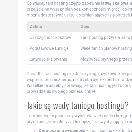
Co więcej, tani hosting często zapewnia
łatwą skalowal
przejście na wyższy plan bez konieczności migracji do i
można dostosować usługi do zmieniających się potrzeb 
Zaleta
Opis
Oszczędność kosztów
Tani hosting pozwala na ro
Podstawowe funkcje
Wiele tanich planów hostin
Łatwość skalowania
Możliwość płynnego przecho
Ponadto, tani hosting często przyciąga użytkowników pr
wsparciu technicznemu, nie trzeba być ekspertem w dzi
Wszelkie te aspekty sprawiają, że tani hosting jest dobr
prowadzeniu swojego biznesu online.
Jakie są wady taniego hostingu?
Tani hosting to popularny wybór dla wielu osób i firm, j
przed podjęciem decyzji. Do najczęściej występujących 
Ograniczona wydajność
– Tani hosting często dz