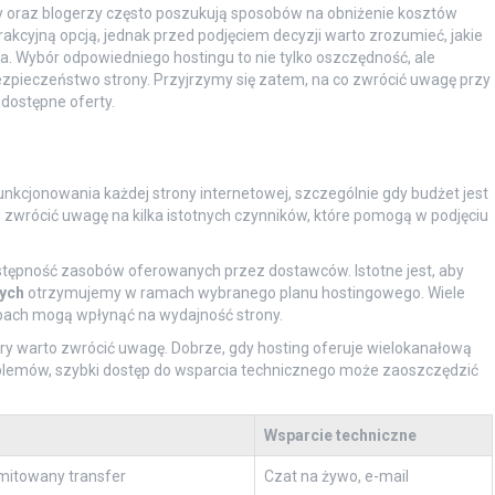
rcy oraz blogerzy często poszukują sposobów na obniżenie kosztów
rakcyjną opcją, jednak przed podjęciem decyzji warto zrozumieć, jakie
ia. Wybór odpowiedniego hostingu to nie tylko oszczędność, ale
zpieczeństwo strony. Przyjrzymy się zatem, na co zwrócić uwagę przy
dostępne oferty.
kcjonowania każdej strony internetowej, szczególnie gdy budżet jest
 zwrócić uwagę na kilka istotnych czynników, które pomogą w podjęciu
stępność zasobów oferowanych przez dostawców. Istotne jest, aby
nych
otrzymujemy w ramach wybranego planu hostingowego. Wiele
obach mogą wpłynąć na wydajność strony.
óry warto zwrócić uwagę. Dobrze, gdy hosting oferuje wielokanałową
roblemów, szybki dostęp do wsparcia technicznego może zaoszczędzić
Wsparcie techniczne
imitowany transfer
Czat na żywo, e-mail