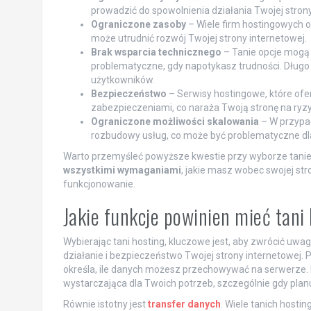
prowadzić do spowolnienia działania Twojej stron
Ograniczone zasoby
– Wiele firm hostingowych o
może utrudnić rozwój Twojej strony internetowej.
Brak wsparcia technicznego
– Tanie opcje mogą
problematyczne, gdy napotykasz trudności. Dług
użytkowników.
Bezpieczeństwo
– Serwisy hostingowe, które ofe
zabezpieczeniami, co naraża Twoją stronę na ryz
Ograniczone możliwości skalowania
– W przypad
rozbudowy usług, co może być problematyczne dla 
Warto przemyśleć powyższe kwestie przy wyborze tanieg
wszystkimi wymaganiami
, jakie masz wobec swojej str
funkcjonowanie.
Jakie funkcje powinien mieć tani
Wybierając tani hosting, kluczowe jest, aby zwrócić uwa
działanie i bezpieczeństwo Twojej strony internetowej.
określa, ile danych możesz przechowywać na serwerze. 
wystarczająca dla Twoich potrzeb, szczególnie gdy planu
Równie istotny jest
transfer danych
. Wiele tanich host