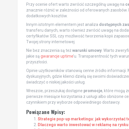
Przy ocenie ofert warto zwrócić szczególną uwagę na
c
znacznie różnić w zależności od oferowanych zasobów. N
dodatkowych kosztów.
Innym istotnym elementem jest analiza
dostępnych za
transferu danych, warto również zwrócić uwagę na dodatk
certyfikatów SSL czy możliwość tworzenia kopii zapa
Twojej strony internetowej.
Nie bez znaczenia są też
warunki umowy
. Warto zweryfi
jakie są
gwarancje uptime
’u. Transparentność tych waru
przyszłości.
Opinie użytkowników stanowią cenne źródło informacji. 
dyskusyjnych, gdzie klienci dzielą się swoimi doświadc
świadczyć o niskiej jakości usług.
Wreszcie, przeszukaj dostępne
promocje
, które mogą z
pierwsze miesiące korzystania z usługi albo obniżone 
czynnikiem przy wyborze odpowiedniego dostawcy.
Powiązane Wpisy:
Strategie pop-up marketingu: jak wykorzystać 
Dlaczego warto inwestować w reklamę na rynk