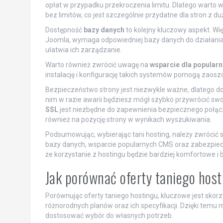
opłat w przypadku przekroczenia limitu. Dlatego warto wy
bez limitów, co jest szczególnie przydatne dla stron z 
Dostępność
bazy danych
to kolejny kluczowy aspekt. W
Joomla, wymaga odpowiedniej bazy danych do działania.
ułatwia ich zarządzanie.
Warto również zwrócić uwagę na
wsparcie dla popular
instalację i konfigurację takich systemów pomogą zaoszc
Bezpieczeństwo strony jest niezwykle ważne, dlatego dob
nim w razie awarii będziesz mógł szybko przywrócić swo
SSL
jest niezbędne do zapewnienia bezpiecznego połącz
również na pozycję strony w wynikach wyszukiwania.
Podsumowując, wybierając tani hosting, należy zwrócić
bazy danych, wsparcie popularnych CMS oraz zabezpiecz
że korzystanie z hostingu będzie bardziej komfortowe i 
Jak porównać oferty taniego hos
Porównując oferty taniego hostingu, kluczowe jest skorz
różnorodnych planów oraz ich specyfikacji. Dzięki temu
dostosować wybór do własnych potrzeb.