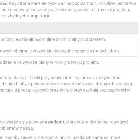
ność
. Gdy strona zacznie zyskiwać na popularności, możliwe jest łatwe
nnego dostawcy. To oznacza, że w miarę rozwoju firmy czy projektu,
bez zbędnych komplikacji.
zpoczęcie działalności online z minimalnym budżetem.
gowych obejmuje wszystkie niezbędne opcje dla małych stron.
dzenia na wyższe plany w miarę rozwoju projektu.
ostotą obsługi. Dzięki przyjaznym interfejsom oraz szybkiemu
edzinie IT, aby z powodzeniem zarządzać swoją stroną internetową.
ą opcją dla początkujących oraz tych, którzy szukają oszczędności w
ednak wiąże się z pewnymi
wadami
, które warto dokładnie rozważyć
problemów należą:
ieli zasoby serwera z wieloma innymi użytkownikami, co może