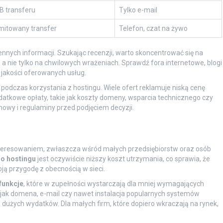
B transferu
Tylko e-mail
imitowany transfer
Telefon, czat na żywo
nych informacji. Szukając recenzji, warto skoncentrować się na
nie tylko na chwilowych wrażeniach. Sprawdź fora internetowe, blogi
 jakości oferowanych usług.
 podczas korzystania z hostingu. Wiele ofert reklamuje niską cenę
atkowe opłaty, takie jak koszty domeny, wsparcia technicznego czy
mowy i regulaminy przed podjęciem decyzji.
interesowaniem, zwłaszcza wśród małych przedsiębiorstw oraz osób
go hostingu
jest oczywiście niższy koszt utrzymania, co sprawia, że
oją przygodę z obecnością w sieci.
funkcje
, które w zupełności wystarczają dla mniej wymagających
g jak domena, e-mail czy nawet instalacja popularnych systemów
dużych wydatków. Dla małych firm, które dopiero wkraczają na rynek,