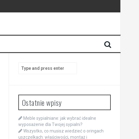
Search
for:
Ostatnie wpisy
Meble sypialniane: jak wybrać idealne
wyposażenie dla Twojej sypialni?
Wszystko, co musisz wiedzieć o oringach
uszczelkach: właściwości, montaż i