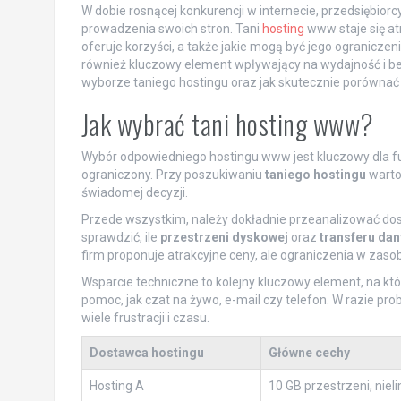
W dobie rosnącej konkurencji w internecie, przedsiębio
prowadzenia swoich stron. Tani
hosting
www staje się at
oferuje korzyści, a także jakie mogą być jego ograniczen
również kluczowy element wpływający na wydajność i be
wyborze taniego hostingu oraz jak skutecznie porównać 
Jak wybrać tani hosting www?
Wybór odpowiedniego hostingu www jest kluczowy dla fun
ograniczony. Przy poszukiwaniu
taniego hostingu
warto
świadomej decyzji.
Przede wszystkim, należy dokładnie przeanalizować do
sprawdzić, ile
przestrzeni dyskowej
oraz
transferu da
firm proponuje atrakcyjne ceny, ale ograniczenia w zas
Wsparcie techniczne to kolejny kluczowy element, na kt
pomoc, jak czat na żywo, e-mail czy telefon. W razie p
wiele frustracji i czasu.
Dostawca hostingu
Główne cechy
Hosting A
10 GB przestrzeni, niel