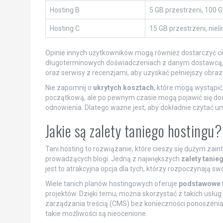
Hosting B
5 GB przestrzeni, 100 G
Hosting C
15 GB przestrzeni, niel
Opinie innych użytkowników mogą również dostarczyć cen
długoterminowych doświadczeniach z danym dostawcą, a 
oraz serwisy z recenzjami, aby uzyskać pełniejszy obraz
Nie zapomnij o
ukrytych kosztach
, które mogą wystąpić
początkową, ale po pewnym czasie mogą pojawić się dod
odnowienia. Dlatego ważne jest, aby dokładnie czytać u
Jakie są zalety taniego hostingu?
Tani hosting to rozwiązanie, które cieszy się dużym za
prowadzących blogi. Jedną z największych
zalety tanie
jest to atrakcyjna opcja dla tych, którzy rozpoczynają sw
Wiele tanich planów hostingowych oferuje
podstawowe 
projektów. Dzięki temu, można skorzystać z takich usłu
zarządzania treścią (CMS) bez konieczności ponoszenia 
takie możliwości są nieocenione.