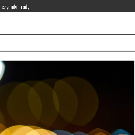
czynniki i rady
owy? Kluczowe czynniki i porady
skuteczność redukcji tkanki tłuszczowej
parametry do analizy
osażenie dla Twojej sypialni?
 uszczelkach: właściwości, montaż i zastosowanie