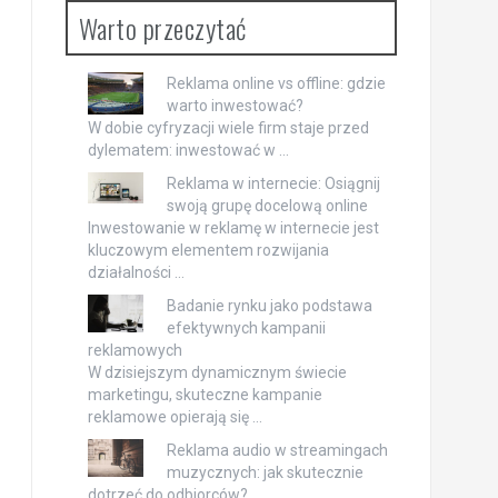
Warto przeczytać
Reklama online vs offline: gdzie
warto inwestować?
W dobie cyfryzacji wiele firm staje przed
dylematem: inwestować w …
Reklama w internecie: Osiągnij
swoją grupę docelową online
Inwestowanie w reklamę w internecie jest
kluczowym elementem rozwijania
działalności …
Badanie rynku jako podstawa
efektywnych kampanii
reklamowych
W dzisiejszym dynamicznym świecie
marketingu, skuteczne kampanie
reklamowe opierają się …
Reklama audio w streamingach
muzycznych: jak skutecznie
dotrzeć do odbiorców?