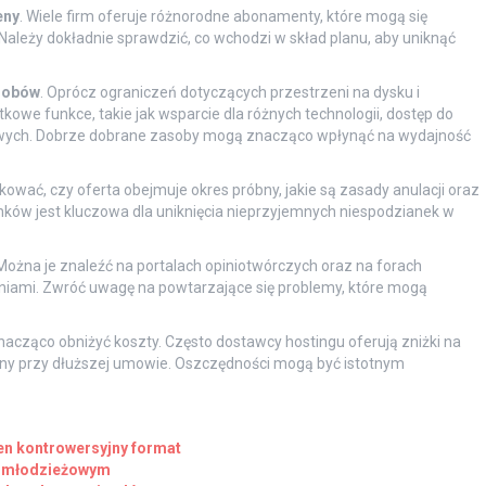
eny
. Wiele firm oferuje różnorodne abonamenty, które mogą się
ależy dokładnie sprawdzić, co wchodzi w skład planu, aby uniknąć
sobów
. Oprócz ograniczeń dotyczących przestrzeni na dysku i
owe funkce, takie jak wsparcie dla różnych technologii, dostęp do
sowych. Dobrze dobrane zasoby mogą znacząco wpłynąć na wydajność
kować, czy oferta obejmuje okres próbny, jakie są zasady anulacji oraz
nków jest kluczowa dla uniknięcia nieprzyjemnych niespodzianek w
Można je znaleźć na portalach opiniotwórczych oraz na forach
zeniami. Zwróć uwagę na powtarzające się problemy, które mogą
nacząco obniżyć koszty. Często dostawcy hostingu oferują zniżki na
ceny przy dłuższej umowie. Oszczędności mogą być istotnym
ten kontrowersyjny format
u młodzieżowym