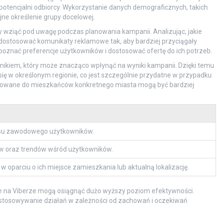
potencjalni odbiorcy. Wykorzystanie danych demograficznych, takich
jne określenie grupy docelowej.
 wziąć pod uwagę podczas planowania kampanii. Analizując, jakie
dostosować komunikaty reklamowe tak, aby bardziej przyciągały
poznać preferencje użytkowników i dostosować ofertę do ich potrzeb.
nikiem, który może znacząco wpłynąć na wyniki kampanii. Dzięki temu
ę w określonym regionie, co jest szczególnie przydatne w przypadku
ierowane do mieszkańców konkretnego miasta mogą być bardziej
atusu zawodowego użytkowników.
w oraz trendów wśród użytkowników.
oparciu o ich miejsce zamieszkania lub aktualną lokalizację.
nie na Viberze mogą osiągnąć dużo wyższy poziom efektywności.
ostosowywanie działań w zależności od zachowań i oczekiwań