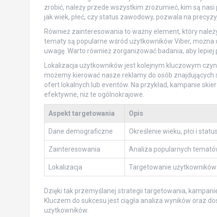
zrobić, należy przede wszystkim zrozumieć, kim są nasi 
jak wiek, płeć, czy status zawodowy, pozwala na precyzy
Również zainteresowania to ważny element, który należy
tematy są popularne wśród użytkowników Viber, można 
uwagę. Warto również zorganizować badania, aby lepiej 
Lokalizacja użytkowników jest kolejnym kluczowym czyn
możemy kierować nasze reklamy do osób znajdujących si
ofert lokalnych lub eventów. Na przykład, kampanie sk
efektywne, niż te ogólnokrajowe.
Aspekt targetowania
Opis
Dane demograficzne
Określenie wieku, płci i st
Zainteresowania
Analiza popularnych temató
Lokalizacja
Targetowanie użytkowników w 
Dzięki tak przemyślanej strategii targetowania, kampa
Kluczem do sukcesu jest ciągła analiza wyników oraz d
użytkowników.