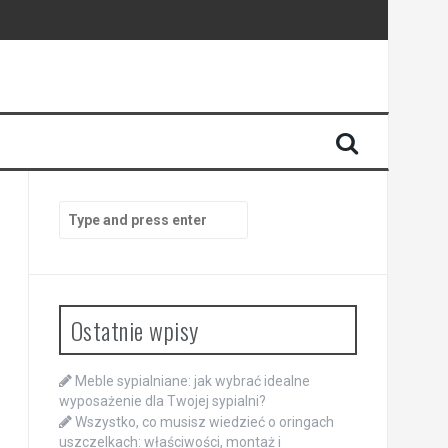
Search
for:
Ostatnie wpisy
Meble sypialniane: jak wybrać idealne
wyposażenie dla Twojej sypialni?
Wszystko, co musisz wiedzieć o oringach
uszczelkach: właściwości, montaż i