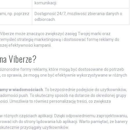
komunikacji.
ami, np. poprzez
Dostępność 24/7, możliwość zbierania danych o
odbiorcach.
 Viberze może znacząco zwiększyć zasięg Twojej marki oraz
rzemyśleć strategię marketingową i dostosować formę reklamy do
ększej efektywności kampanii.
 na Viberze?
e różnorodne formy reklamy, które mogą być dostosowane do potrzeb
, co sprawia, że mogą one być efektywnie wykorzystywane w różnych
lamy w wiadomościach
. To bezpośrednie podejście do użytkowników,
adomości push. To skuteczny sposób na dotarcie do określonej grupy
ści. Umożliwia to również personalizację treści, co zwiększa
w różnych częściach aplikacji. Dzięki odpowiedniemu zaprojektowaniu,
wać ich do strony lądowania lub aplikacji. Warto pamiętać, że banery
 skutecznie przyciągały użytkowników.