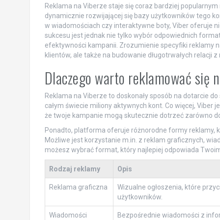
Reklama na Viberze staje się coraz bardziej popularny
dynamicznie rozwijającej się bazy użytkowników tego k
w wiadomościach czy interaktywne boty, Viber oferuje
sukcesu jest jednak nie tylko wybór odpowiednich forma
efektywności kampanii. Zrozumienie specyfiki reklamy na
klientów, ale także na budowanie długotrwałych relacji z 
Dlaczego warto reklamować się n
Reklama na Viberze to doskonały sposób na dotarcie do
całym świecie miliony aktywnych kont. Co więcej, Viber 
że twoje kampanie mogą skutecznie dotrzeć zarówno do 
Ponadto, platforma oferuje różnorodne formy reklamy, 
Możliwe jest korzystanie m.in. z reklam graficznych, w
możesz wybrać format, który najlepiej odpowiada Twoi
Rodzaj reklamy
Opis
Reklama graficzna
Wizualne ogłoszenia, które przy
użytkowników.
Wiadomości
Bezpośrednie wiadomości z info