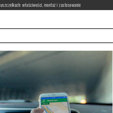
 uszczelkach: właściwości, montaż i zastosowanie
czynniki i rady
owy? Kluczowe czynniki i porady
skuteczność redukcji tkanki tłuszczowej
parametry do analizy
osażenie dla Twojej sypialni?