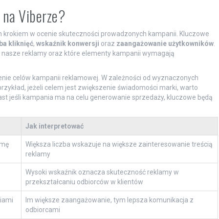
 na Viberze?
ym krokiem w ocenie skuteczności prowadzonych kampanii. Kluczowe
ba kliknięć
,
wskaźnik konwersji
oraz
zaangażowanie użytkowników
.
a nasze reklamy oraz które elementy kampanii wymagają
lenie celów kampanii reklamowej. W zależności od wyznaczonych
zykład, jeżeli celem jest zwiększenie świadomości marki, warto
miast jeśli kampania ma na celu generowanie sprzedaży, kluczowe będą
Jak interpretować
amę
Większa liczba wskazuje na większe zainteresowanie treścią
reklamy
Wysoki wskaźnik oznacza skuteczność reklamy w
przekształcaniu odbiorców w klientów
ciami
Im większe zaangażowanie, tym lepsza komunikacja z
odbiorcami