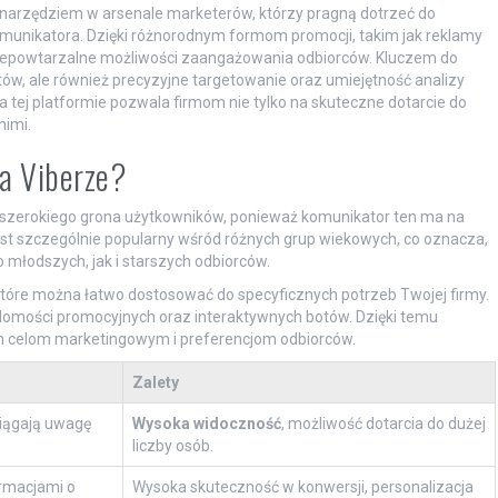
m narzędziem w arsenale marketerów, którzy pragną dotrzeć do
omunikatora. Dzięki różnorodnym formom promocji, takim jak reklamy
 niepowtarzalne możliwości zaangażowania odbiorców. Kluczem do
tów, ale również precyzyjne targetowanie oraz umiejętność analizy
 tej platformie pozwala firmom nie tylko na skuteczne dotarcie do
nimi.
a Viberze?
 szerokiego grona użytkowników, ponieważ komunikator ten ma na
jest szczególnie popularny wśród różnych grup wiekowych, co oznacza,
młodszych, jak i starszych odbiorców.
które można łatwo dostosować do specyficznych potrzeb Twojej firmy.
iadomości promocyjnych oraz interaktywnych botów. Dzięki temu
m celom marketingowym i preferencjom odbiorców.
Zalety
ciągają uwagę
Wysoka widoczność
, możliwość dotarcia do dużej
liczby osób.
rmacjami o
Wysoka skuteczność w konwersji, personalizacja