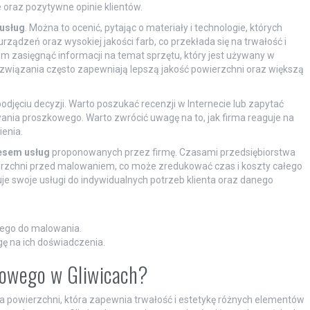
 oraz pozytywne opinie klientów.
usług
. Można to ocenić, pytając o materiały i technologie, których
ządzeń oraz wysokiej jakości farb, co przekłada się na trwałość i
 zasięgnąć informacji na temat sprzętu, który jest używany w
wiązania często zapewniają lepszą jakość powierzchni oraz większą
jęciu decyzji. Warto poszukać recenzji w Internecie lub zapytać
ia proszkowego. Warto zwrócić uwagę na to, jak firma reaguje na
enia.
esem usług
proponowanych przez firmę. Czasami przedsiębiorstwa
ierzchni przed malowaniem, co może zredukować czas i koszty całego
je swoje usługi do indywidualnych potrzeb klienta oraz danego
anego do malowania.
gę na ich doświadczenia.
kowego w Gliwicach?
powierzchni, która zapewnia trwałość i estetykę różnych elementów