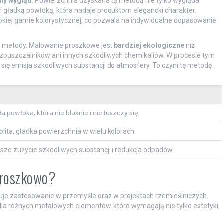
ny wygląd
. Powierzchnia uzyskana tą metodą nie tylko wygląda
ą i gładką powłoką, która nadaje produktom elegancki charakter.
kiej gamie kolorystycznej, co pozwala na indywidualne dopasowanie
j metody. Malowanie proszkowe jest
bardziej ekologiczne
niż
puszczalników ani innych szkodliwych chemikaliów. W procesie tym
się emisja szkodliwych substancji do atmosfery. To czyni tę metodę
a powłoka, która nie blaknie i nie łuszczy się.
lita, gładka powierzchnia w wielu kolorach.
sze zużycie szkodliwych substancji i redukcja odpadów.
proszkowo?
je zastosowanie w przemyśle oraz w projektach rzemieślniczych.
a dla różnych metalowych elementów, które wymagają nie tylko estetyki,