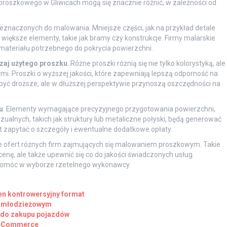
roszkowego w Gliwicach mogą się znacznie różnić, w zależności od
eznaczonych do malowania. Mniejsze części, jak na przykład detale
większe elementy, takie jak bramy czy konstrukcje. Firmy malarskie
 materiału potrzebnego do pokrycia powierzchni.
zaj użytego proszku
. Różne proszki różnią się nie tylko kolorystyką, ale
. Proszki o wyższej jakości, które zapewniają lepszą odporność na
być droższe, ale w dłuższej perspektywie przynoszą oszczędności na
u
. Elementy wymagające precyzyjnego przygotowania powierzchni,
alnych, takich jak struktury lub metaliczne połyski, będą generować
 zapytać o szczegóły i ewentualne dodatkowe opłaty.
e ofert różnych firm zajmujących się malowaniem proszkowym. Takie
enę, ale także upewnić się co do jakości świadczonych usług.
pomóc w wyborze rzetelnego wykonawcy.
ten kontrowersyjny format
u młodzieżowym
ć do zakupu pojazdów
e eCommerce