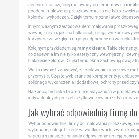
Jednym z najczęściej malowanych elementów są
meble
poddane malowaniu proszkowemu, co nie tylko zwiększa 
kolorów i wykończeń. Dzięki temu można łatwo dopasowa
Innym ważnym zastosowaniem malowania proszkoweg
wewnętrznych, jak i na balkonach, mogą zyskać nowy wy
korzystne ze względu na jego odporność na warunki at
Kolejnym przykładem są
ramy okienne
. Takie elementy
co zapewnia im nie tylko estetyczny wewnętrzny i zewnę
blaknięcie kolorów. Dzięki temu okna zachowują swój atr
Warto również zauważyć, że malowanie proszkowe moż
przemyśle. Często wybierane są komponenty jak obudow
solidnego wykończenia i dodatkowej ochrony przed czy
Na końcu, technika ta oferuje elastyczność w projektow
indywidualnych potrzeb użytkowników oraz stylu otocze
Jak wybrać odpowiednią firmę d
Wybór odpowiedniej firmy do malowania proszkowego w G
wykonanej usługi. Przede wszystkim warto zwrócić uwa
większa szansa, że posiada odpowiednie umiejętności 