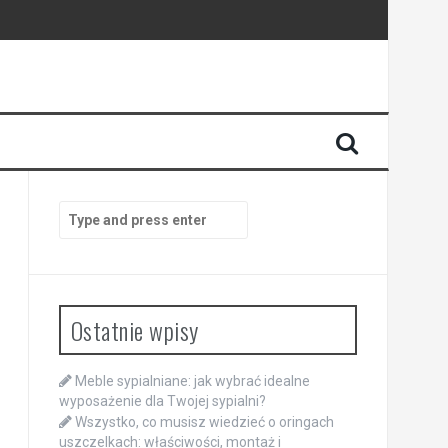
Search
for:
Ostatnie wpisy
Meble sypialniane: jak wybrać idealne
wyposażenie dla Twojej sypialni?
Wszystko, co musisz wiedzieć o oringach
uszczelkach: właściwości, montaż i