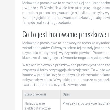
Malowanie proszkowe to coraz bardziej popularna techn
trwałością. W Gliwicach wiele firm oferuje tę usługę, d
metodom, proces ten gwarantuje nie tylko atrakcyjny wy
zatem zgłębić temat malowania proszkowego, aby dowiedz
firmę do realizacji tego zadania.
Co to jest malowanie proszkowe i
Malowanie proszkowe to innowacyjna technika wykończe
wśród hobbystów. Głównym celem tej metody jest nałoż
uzyskania estetycznej i wytrzymałej powłoki. Proces ten
kluczowe dla osiągnięcia równomiernego pokrycia powie
W trakcie malowania proszkowego proszek jest nanoszony
cząsteczki farby przyciągają się wzajemnie. Ta właściw
istotne w produkcji części maszyn lub elementów dekora
odbywa się w piecu. W wysokiej temperaturze cząsteczki p
twarda i odporna na czynniki zewnętrzne.
Etap procesu
Opis
Naładowanie
Proszek farby zyskuje ładunek 
elektrostatyczne