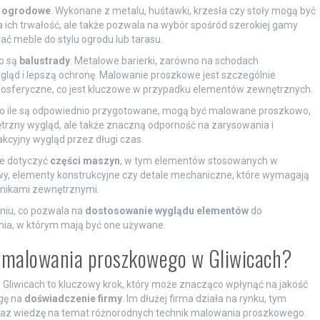
 ogrodowe
. Wykonane z metalu, huśtawki, krzesła czy stoły mogą być
ich trwałość, ale także pozwala na wybór spośród szerokiej gamy
ć meble do stylu ogrodu lub tarasu.
o są
balustrady
. Metalowe barierki, zarówno na schodach
gląd i lepszą ochronę. Malowanie proszkowe jest szczególnie
mosferyczne, co jest kluczowe w przypadku elementów zewnętrznych.
, o ile są odpowiednio przygotowane, mogą być malowane proszkowo,
trzny wygląd, ale także znaczną odporność na zarysowania i
akcyjny wygląd przez długi czas.
e dotyczyć
części maszyn
, w tym elementów stosowanych w
y, elementy konstrukcyjne czy detale mechaniczne, które wymagają
nnikami zewnętrznymi.
aniu, co pozwala na
dostosowanie wyglądu elementów
do
nia, w którym mają być one używane.
o malowania proszkowego w Gliwicach?
liwicach to kluczowy krok, który może znacząco wpłynąć na jakość
gę na
doświadczenie firmy
. Im dłużej firma działa na rynku, tym
oraz wiedzę na temat różnorodnych technik malowania proszkowego.