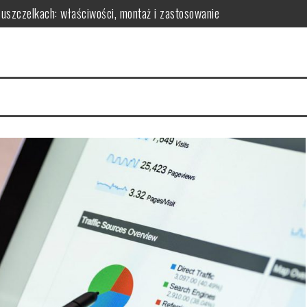
 uszczelkach: właściwości, montaż i zastosowanie
czynniki i rady
owy? Kluczowe czynniki i porady
skuteczność redukcji tkanki tłuszczowej
parametry do analizy
osażenie dla Twojej sypialni?