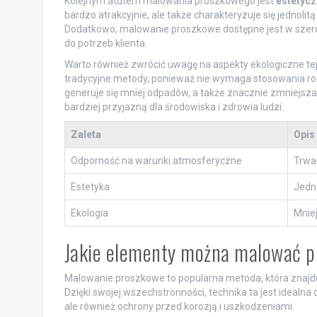
Kolejnym atutem malowania proszkowego jest
estetycz
bardzo atrakcyjnie, ale także charakteryzuje się jednolit
Dodatkowo, malowanie proszkowe dostępne jest w szero
do potrzeb klienta.
Warto również zwrócić uwagę na aspekty ekologiczne te
tradycyjne metody, ponieważ nie wymaga stosowania roz
generuje się mniej odpadów, a także znacznie zmniejsza 
bardziej przyjazną dla środowiska i zdrowia ludzi.
Zaleta
Opis
Odporność na warunki atmosferyczne
Trwał
Estetyka
Jedno
Ekologia
Mniej
Jakie elementy można malować 
Malowanie proszkowe to popularna metoda, która znajdu
Dzięki swojej wszechstronności, technika ta jest idealn
ale również ochrony przed korozją i uszkodzeniami.