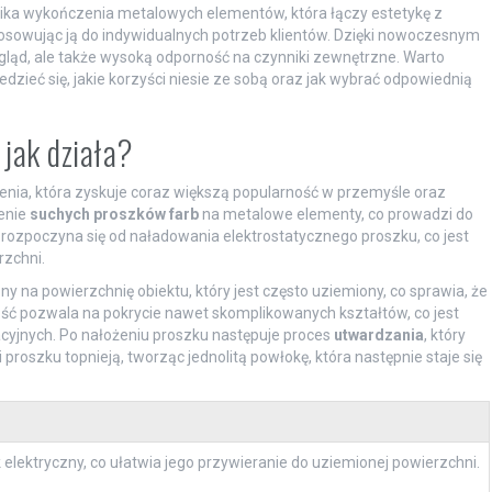
ika wykończenia metalowych elementów, która łączy estetykę z
ostosowując ją do indywidualnych potrzeb klientów. Dzięki nowoczesnym
gląd, ale także wysoką odporność na czynniki zewnętrzne. Warto
ieć się, jakie korzyści niesie ze sobą oraz jak wybrać odpowiednią
 jak działa?
nia, która zyskuje coraz większą popularność w przemyśle oraz
enie
suchych proszków farb
na metalowe elementy, co prowadzi do
 rozpoczyna się od naładowania elektrostatycznego proszku, co jest
rzchni.
 na powierzchnię obiektu, który jest często uziemiony, co sprawia, że
ość pozwala na pokrycie nawet skomplikowanych kształtów, co jest
cyjnych. Po nałożeniu proszku następuje proces
utwardzania
, który
roszku topnieją, tworząc jednolitą powłokę, która następnie staje się
elektryczny, co ułatwia jego przywieranie do uziemionej powierzchni.