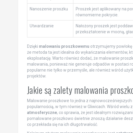
Nanoszenie proszku
Proszek jest aplikowany na po
równomierne pokrycie.
Utwardzanie
Nałożony proszek jest poddawa
przekształcenie w mocną, gła
Dzięki
malowaniu proszkowemu
otrzymujemy powłokę od
że metoda ta jest idealna do wykańczania elementów, k
eksploatację. Warto również dodać, że malowanie prosz
malowania, ponieważ nie generuje odpadów w postaci rozp
popularne nie tylko w przemyśle, ale również wśród uży
projektów.
Jakie są zalety malowania prosz
Malowanie proszkowe to jedna z najnowocześniejszych m
popularnością, w tym również w Gliwicach. Wśród wielu z
atmosferyczne
, co sprawia, że jest idealnym rozwiąz
pomalowane proszkowo świetnie znoszą działanie deszc
co przekłada się na ich długotrwałość.