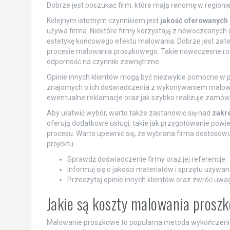
Dobrze jest poszukać firm, które mają renomę w regionie
Kolejnym istotnym czynnikiem jest
jakość oferowanych 
używa firma. Niektóre firmy korzystają z nowoczesnych ur
estetykę końcowego efektu malowania. Dobrze jest zatem
procesie malowania proszkowego. Takie nowoczesne roz
odporność na czynniki zewnętrzne.
Opinie innych klientów mogą być niezwykle pomocne w pod
znajomych o ich doświadczenia z wykonywaniem malowan
ewentualne reklamacje oraz jak szybko realizuje zamówi
Aby ułatwić wybór, warto także zastanowić się nad
zakr
oferują dodatkowe usługi, takie jak przygotowanie pow
procesu. Warto upewnić się, że wybrana firma dostosowu
projektu.
Sprawdź doświadczenie firmy oraz jej referencje.
Informuj się o jakości materiałów i sprzętu używ
Przeczytaj opinie innych klientów oraz zwróć uwa
Jakie są koszty malowania prosz
Malowanie proszkowe to popularna metoda wykończenia 