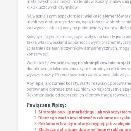
metalowych oraz innych materiałów. Koszty malowania p
kilku kluczowych czynników.
Najważniejszym aspektem jest
wielkość elementów
prz
mebli czy drobne ogrodzenia, będą tańsze w obróbce niż 
zazwyczaj ustalają ceny na podstawie wymiarów i ilości
Kolejnym czynnikiem mającym wpływ na koszty jest
rod
także właściwościami odpornościowymi oraz estetycznymi
ścieranie i działanie czynników atmosferycznych, mogą 
konserwacji.
Warto także zwrócić uwagę na
skomplikowanie projekt
dodatkowego lakierowania czy różnorodnych efektów wizu
wyższe koszty. Przed złożeniem zamówienia dobrze jest
Aby lepiej zrozumieć koszty, warto rozważyć porównani
porównanie pomoże znaleźć nie tylko najkorzystniejszą c
Rekomendacje od poprzednich klientów mogą również 
Powiązane Wpisy:
Strategie pop-up marketingu: jak wykorzystać 
Dlaczego warto inwestować w reklamę na rynk
Reklama w branży motoryzacyjnej: jak zachęci
Skuteczne strategie down-sellingu w reklami