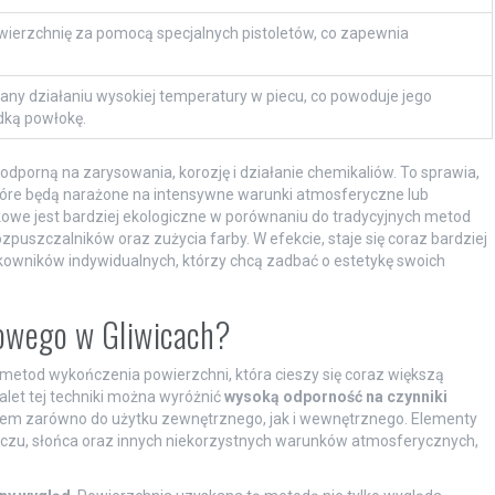
wierzchnię za pomocą specjalnych pistoletów, co zapewnia
ny działaniu wysokiej temperatury w piecu, co powoduje jego
dką powłokę.
porną na zarysowania, korozję i działanie chemikaliów. To sprawia,
tóre będą narażone na intensywne warunki atmosferyczne lub
kowe jest bardziej ekologiczne w porównaniu do tradycyjnych metod
uszczalników oraz zużycia farby. W efekcie, staje się coraz bardziej
tkowników indywidualnych, którzy chcą zadbać o estetykę swoich
kowego w Gliwicach?
etod wykończenia powierzchni, która cieszy się coraz większą
alet tej techniki można wyróżnić
wysoką odporność na czynniki
aniem zarówno do użytku zewnętrznego, jak i wewnętrznego. Elementy
zu, słońca oraz innych niekorzystnych warunków atmosferycznych,