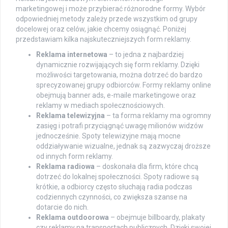
marketingowej i może przybierać różnorodne formy. Wybór
odpowiedniej metody zależy przede wszystkim od grupy
docelowej oraz celów, jakie chcemy osiągnąć. Poniżej
przedstawiam kilka najskuteczniejszych form reklamy.
Reklama internetowa
– to jedna z najbardziej
dynamicznie rozwijających się form reklamy. Dzięki
możliwości targetowania, można dotrzeć do bardzo
sprecyzowanej grupy odbiorców. Formy reklamy online
obejmują banner ads, e-maile marketingowe oraz
reklamy w mediach społecznościowych.
Reklama telewizyjna
– ta forma reklamy ma ogromny
zasięg i potrafi przyciągnąć uwagę milionów widzów
jednocześnie. Spoty telewizyjne mają mocne
oddziaływanie wizualne, jednak są zazwyczaj droższe
od innych form reklamy.
Reklama radiowa
– doskonała dla firm, które chcą
dotrzeć do lokalnej społeczności. Spoty radiowe są
krótkie, a odbiorcy często słuchają radia podczas
codziennych czynności, co zwiększa szanse na
dotarcie do nich.
Reklama outdoorowa
– obejmuje billboardy, plakaty
czy reklamy na transportach publicznych. Dzięki swojej