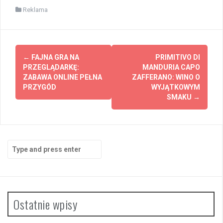
Reklama
Post
←
FAJNA GRA NA
PRIMITIVO DI
navigation
PRZEGLĄDARKĘ:
MANDURIA CAPO
ZABAWA ONLINE PEŁNA
ZAFFERANO: WINO O
PRZYGÓD
WYJĄTKOWYM
SMAKU
→
Search
for:
Ostatnie wpisy