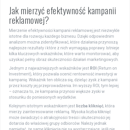
Jak mierzyć efektywność kampanii
reklamowej?
Mierzenie efektywności kampanii reklamowej jest niezwykle
istotne dla rozwoju każdego biznesu. Dzięki odpowiednim
analizom można zidentyfikować, które działania przynoszą
najlepsze rezultaty i które z nich wymagają poprawy. Istnieje
kilka kluczowych wskaźników, które warto monitorować, aby
uzyskać pełny obraz skuteczności działań marketingowych.
Jednym z najważniejszych wskaźników jest
ROI
(Return on
Investment), który pozwala ocenić rentowność inwestycji w
kampanię. Wskaźnik ten oblicza się, dzieląc zysk z kampanii
przez koszty jej przeprowadzenia. Im wyższy ROI, tym lepiej
– oznacza to, że kampania przynosi większe zyski w
stosunku do poniesionych wydatków.
Kolejnym istotnym wskaźnikiem jest
liczba kliknięć
, która
mierzy zainteresowanie reklamą. Wysoka liczba kliknięć
może świadczyć o atrakcyjności treści i skuteczności jej
dotarcia do właściwej grupy odbiorców. Należy jednak
pamiętać, że same kliknięcia nie są wystarczające, jeśli nie