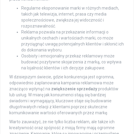
Regularne eksponowanie marki w różnych mediach,
takich jak telewizja, internet, prasa czy media
społecznościowe, zwiększa jej widoczność i
rozpoznawalność.
Reklama pozwala na przekazanie informacji o
unikalnych cechach i wartościach marki, co może
przyciągnąć uwagę potencjalnych klientów i skłonić ich
do dokonania wyboru.
Osobisty i emocjonalny przekaz reklamowy może
budować pozytywne skojarzenia z marką, co wpływa
na lojalność klientów i ich decyzje zakupowe.
W dzisiejszym świecie, gdzie konkurencja jest ogromna,
odpowiednio zaplanowana kampania reklamowa może
znacząco wpłynąć na
zwiększenie sprzedaży
produktów
lub usług. W miarę jak konsumenci stają się bardziej
świadomi i wymagający, kluczowe staje się budowanie
długotrwałych relacji z klientami poprzez skuteczne
komunikowanie wartości oferowanych przez markę.
Warto zauważyć, że nie tylko liczba reklam, ale także ich
kreatywność oraz spójność z misją firmy mają ogromne
znaczenie. Kampanie, które są innowacyjne i przemyślane,