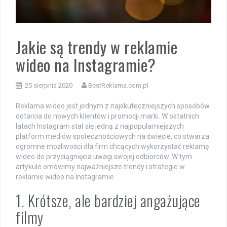
Jakie są trendy w reklamie
wideo na Instagramie?
25 sierpnia 2020
BestReklama.com.pl
Reklama wideo jest jednym z najskuteczniejszych sposobów
dotarcia do nowych klientów i promocji marki. W ostatnich
latach Instagram stał się jedną z najpopularniejszych
platform mediów społecznościowych na świecie, co stwarza
ogromne możliwości dla firm chcących wykorzystać reklamę
wideo do przyciągnięcia uwagi swojej odbiorców. W tym
artykule omówimy najważniejsze trendy i strategie w
reklamie wideo na Instagramie.
1. Krótsze, ale bardziej angażujące
filmy