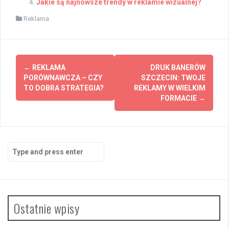
Jakie są najnowsze trendy w reklamie wizualnej?
Reklama
Post
←
REKLAMA
DRUK BANERÓW
navigation
PORÓWNAWCZA – CZY
SZCZECIN: TWOJE
TO DOBRA STRATEGIA?
REKLAMY W WIELKIM
FORMACIE
→
Search
for:
Ostatnie wpisy