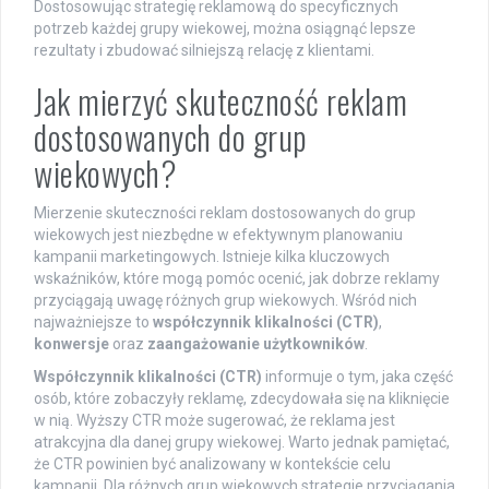
Dostosowując strategię reklamową do specyficznych
potrzeb każdej grupy wiekowej, można osiągnąć lepsze
rezultaty i zbudować silniejszą relację z klientami.
Jak mierzyć skuteczność reklam
dostosowanych do grup
wiekowych?
Mierzenie skuteczności reklam dostosowanych do grup
wiekowych jest niezbędne w efektywnym planowaniu
kampanii marketingowych. Istnieje kilka kluczowych
wskaźników, które mogą pomóc ocenić, jak dobrze reklamy
przyciągają uwagę różnych grup wiekowych. Wśród nich
najważniejsze to
współczynnik klikalności (CTR)
,
konwersje
oraz
zaangażowanie użytkowników
.
Współczynnik klikalności (CTR)
informuje o tym, jaka część
osób, które zobaczyły reklamę, zdecydowała się na kliknięcie
w nią. Wyższy CTR może sugerować, że reklama jest
atrakcyjna dla danej grupy wiekowej. Warto jednak pamiętać,
że CTR powinien być analizowany w kontekście celu
kampanii. Dla różnych grup wiekowych strategie przyciągania