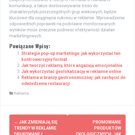
komunikacji, a także dostosowywanie treści do
charakterystyki poszczególnych grup wiekowych, będzie
kluczowe dla osiągnięcia sukcesu w reklamie. Wprowadzenie
odpowiednich poprawek na podstawie monitorowanych
wyników może znacznie podnieść efektywność działań
marketingowych.
Powiązane Wpisy:
Strategie pop-up marketingu: jak wykorzystać ten
kontrowersyjny format
Jak tworzyć reklamy, które angażują emocjonalnie
Jak wykorzystać geolokalizację w reklamie online
Reklama w branży gastronomicznej: jak zachęcić do
odwiedzenia restauracji
Reklama
Post
←
JAK ZMIENIAJĄ SIĘ
PROMOWANIE
navigation
TRENDY W REKLAMIE
PRODUKTÓW
DRUKOWANEJ
EKOLOGICZNYCH: JAK