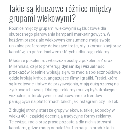
Jakie są kluczowe różnice między
grupami wiekowymi?
Różnice między grupami wiekowymi są kluczowe dla
skutecznego planowania kampanii marketingowych. W
każdym przedziale wiekowym konsumenci mają swoje
unikalne preferencje dotyczące treści, stylu komunikacji oraz
kanałów, za pośrednictwem których odbierają reklamy.
Młodsze pokolenia, zwłaszcza osoby z pokolenia Z oraz
Millennials, często preferują
dynamikę
i
wizualność
przekazów. Idealnie wpisują się w to media społecznościowe,
gdzie królują krótkie, angażujące filmy i grafiki. Treści, które
są kreatywne i łatwe do przyswojenia, mają dużą szansę na
zyskanie ich uwagi. Dlatego reklamy muszą być atrakcyjne
wizualnie, interaktywne i dostosowane do trendów
panujących na platformach takich jak Instagram czy TikTok.
Z drugiej strony, starsze grupy wiekowe, takie jak osoby w
wieku 40+, częściej doceniają tradycyjne formy reklamy.
Telewizja, radio oraz prasa pozostają dla nich istotnymi
kanałami, gdzie mogą odnaleźć informacje o produktach i