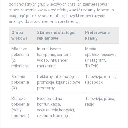
do konkretnych grup wiekowych oraz ich zainteresowań
może znacznie zwiększyć efektywność reklamy. Można to
osiągnąć poprzez segmentację bazy klientów i użycie
analityki do zrozumienia ich preferencji.
Grupa
Skuteczne strategie
Preferowane
wiekowa
reklamowe
kanały
Młodsze
Interaktywne
Media
pokolenia
kampanie, content
społecznościowe
(Z,
wideo, influencer
(Instagram,
milenialsi)
marketing
TikTok)
Średnie
Reklamy informacyjne,
Telewizja, e-mail,
pokolenia
promocje, lojalnościowe
Facebook
(X)
programy
Starsze
Bezpośrednia
Telewizja, prasa,
pokolenia
komunikacja,
radio
(baby
wyjaśnienia korzyści,
boomers)
reklama tradycyjna