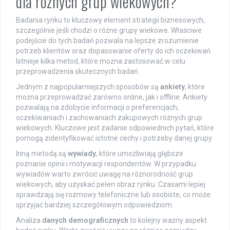
dla różnych grup wiekowych?
Badania rynku to kluczowy element strategii biznesowych,
szczególnie jeśli chodzi o różne grupy wiekowe. Właściwe
podejście do tych badań pozwala na lepsze zrozumienie
potrzeb klientów oraz dopasowanie oferty do ich oczekiwań.
Istnieje kilka metod, które można zastosować w celu
przeprowadzenia skutecznych badań.
Jednym z najpopularniejszych sposobów są
ankiety
, które
można przeprowadzać zarówno online, jak i offline. Ankiety
pozwalają na zdobycie informacji o preferencjach,
oczekiwaniach i zachowaniach zakupowych różnych grup
wiekowych. Kluczowe jest zadanie odpowiednich pytań, które
pomogą zidentyfikować istotne cechy i potrzeby danej grupy.
Inną metodą są
wywiady
, które umożliwiają głębsze
poznanie opinii i motywacji respondentów. W przypadku
wywiadów warto zwrócić uwagę na różnorodność grup
wiekowych, aby uzyskać pełen obraz rynku. Czasami lepiej
sprawdzają się rozmowy telefoniczne lub osobiste, co może
sprzyjać bardziej szczegółowym odpowiedziom.
Analiza
danych demograficznych
to kolejny ważny aspekt