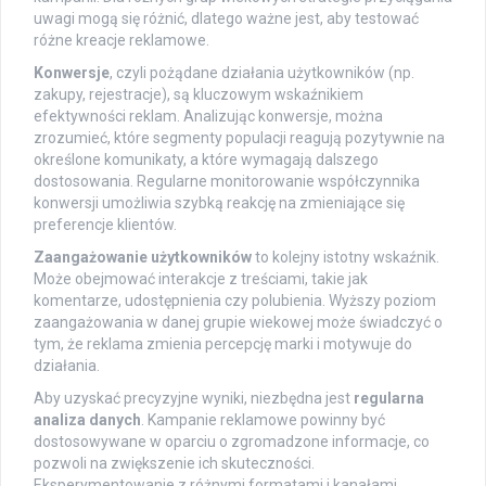
uwagi mogą się różnić, dlatego ważne jest, aby testować
różne kreacje reklamowe.
Konwersje
, czyli pożądane działania użytkowników (np.
zakupy, rejestracje), są kluczowym wskaźnikiem
efektywności reklam. Analizując konwersje, można
zrozumieć, które segmenty populacji reagują pozytywnie na
określone komunikaty, a które wymagają dalszego
dostosowania. Regularne monitorowanie współczynnika
konwersji umożliwia szybką reakcję na zmieniające się
preferencje klientów.
Zaangażowanie użytkowników
to kolejny istotny wskaźnik.
Może obejmować interakcje z treściami, takie jak
komentarze, udostępnienia czy polubienia. Wyższy poziom
zaangażowania w danej grupie wiekowej może świadczyć o
tym, że reklama zmienia percepcję marki i motywuje do
działania.
Aby uzyskać precyzyjne wyniki, niezbędna jest
regularna
analiza danych
. Kampanie reklamowe powinny być
dostosowywane w oparciu o zgromadzone informacje, co
pozwoli na zwiększenie ich skuteczności.
Eksperymentowanie z różnymi formatami i kanałami