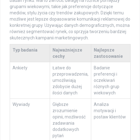
badań rynku. Warto zwrócić uwagę na różnice pomiędzy
grupami wiekowymi, takie jak preferencje dotyczące
mediów, stylu życia czy trendów zakupowych. Dzięki temu
możliwe jest lepsze dopasowanie komunikacji reklamowej do
konkretnej grupy. Używając danych demograficznych, można
również segmentować rynek, co sprzyja tworzeniu bardziej
skutecznych kampanii marketingowych.
Typ badania
Najważniejsze
Najlepsze
cechy
zastosowanie
Ankiety
Łatwe do
Badanie
przeprowadzenia,
preferencji i
umożliwiają
oczekiwań
zdobycie dużej
różnych grup
ilości danych
wiekowych
Wywiady
Głębsze
Analiza
zrozumienie
motywacji i
opinii, możliwość
postaw klientów
zadawania
dodatkowych
pytań