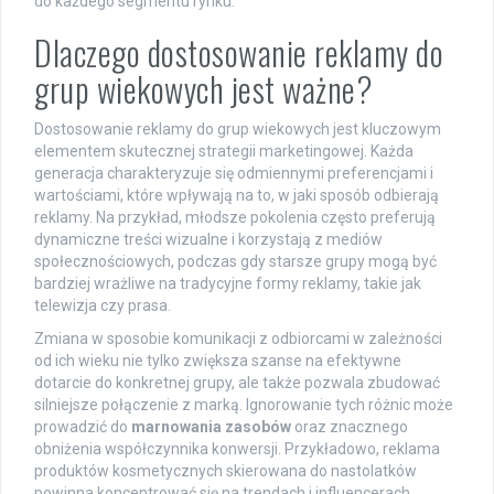
do każdego segmentu rynku.
Dlaczego dostosowanie reklamy do
grup wiekowych jest ważne?
Dostosowanie reklamy do grup wiekowych jest kluczowym
elementem skutecznej strategii marketingowej. Każda
generacja charakteryzuje się odmiennymi preferencjami i
wartościami, które wpływają na to, w jaki sposób odbierają
reklamy. Na przykład, młodsze pokolenia często preferują
dynamiczne treści wizualne i korzystają z mediów
społecznościowych, podczas gdy starsze grupy mogą być
bardziej wrażliwe na tradycyjne formy reklamy, takie jak
telewizja czy prasa.
Zmiana w sposobie komunikacji z odbiorcami w zależności
od ich wieku nie tylko zwiększa szanse na efektywne
dotarcie do konkretnej grupy, ale także pozwala zbudować
silniejsze połączenie z marką. Ignorowanie tych różnic może
prowadzić do
marnowania zasobów
oraz znacznego
obniżenia współczynnika konwersji. Przykładowo, reklama
produktów kosmetycznych skierowana do nastolatków
powinna koncentrować się na trendach i influencerach,