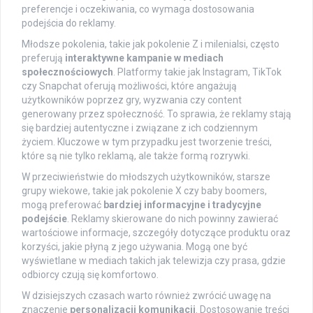
preferencje i oczekiwania, co wymaga dostosowania
podejścia do reklamy.
Młodsze pokolenia, takie jak pokolenie Z i milenialsi, często
preferują
interaktywne kampanie w mediach
społecznościowych
. Platformy takie jak Instagram, TikTok
czy Snapchat oferują możliwości, które angażują
użytkowników poprzez gry, wyzwania czy content
generowany przez społeczność. To sprawia, że reklamy stają
się bardziej autentyczne i związane z ich codziennym
życiem. Kluczowe w tym przypadku jest tworzenie treści,
które są nie tylko reklamą, ale także formą rozrywki.
W przeciwieństwie do młodszych użytkowników, starsze
grupy wiekowe, takie jak pokolenie X czy baby boomers,
mogą preferować
bardziej informacyjne i tradycyjne
podejście
. Reklamy skierowane do nich powinny zawierać
wartościowe informacje, szczegóły dotyczące produktu oraz
korzyści, jakie płyną z jego używania. Mogą one być
wyświetlane w mediach takich jak telewizja czy prasa, gdzie
odbiorcy czują się komfortowo.
W dzisiejszych czasach warto również zwrócić uwagę na
znaczenie
personalizacji komunikacji
. Dostosowanie treści