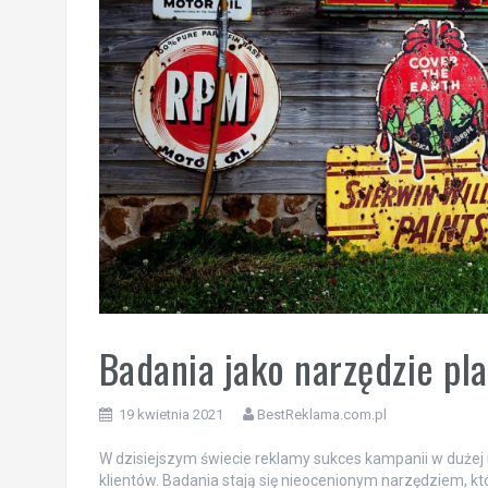
Badania jako narzędzie p
19 kwietnia 2021
BestReklama.com.pl
W dzisiejszym świecie reklamy sukces kampanii w dużej
klientów. Badania stają się nieocenionym narzędziem, k