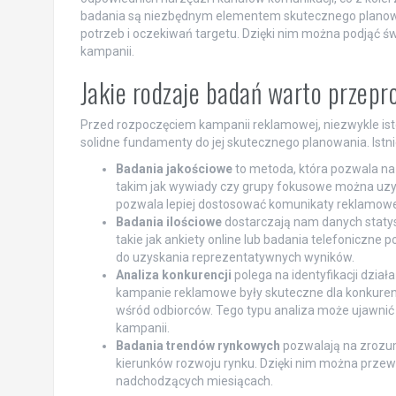
badania są niezbędnym elementem skutecznego planow
potrzeb i oczekiwań targetu. Dzięki nim można podjąć ś
kampanii.
Jakie rodzaje badań warto przep
Przed rozpoczęciem kampanii reklamowej, niezwykle ist
solidne fundamenty do jej skutecznego planowania. Istni
Badania jakościowe
to metoda, która pozwala na 
takim jak wywiady czy grupy fokusowe można uzy
pozwala lepiej dostosować komunikaty reklamowe 
Badania ilościowe
dostarczają nam danych staty
takie jak ankiety online lub badania telefoniczne 
do uzyskania reprezentatywnych wyników.
Analiza konkurencji
polega na identyfikacji dzia
kampanie reklamowe były skuteczne dla konkurencji
wśród odbiorców. Tego typu analiza może ujawnić l
kampanii.
Badania trendów rynkowych
pozwalają na zrozum
kierunków rozwoju rynku. Dzięki nim można przewid
nadchodzących miesiącach.