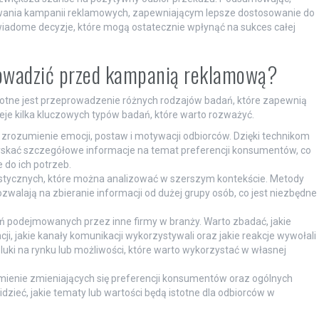
ania kampanii reklamowych, zapewniającym lepsze dostosowanie do
wiadome decyzje, które mogą ostatecznie wpłynąć na sukces całej
rowadzić przed kampanią reklamową?
otne jest przeprowadzenie różnych rodzajów badań, które zapewnią
eje kilka kluczowych typów badań, które warto rozważyć.
zrozumienie emocji, postaw i motywacji odbiorców. Dzięki technikom
skać szczegółowe informacje na temat preferencji konsumentów, co
do ich potrzeb.
stycznych, które można analizować w szerszym kontekście. Metody
pozwalają na zbieranie informacji od dużej grupy osób, co jest niezbędne
łań podejmowanych przez inne firmy w branży. Warto zbadać, jakie
, jakie kanały komunikacji wykorzystywali oraz jakie reakcje wywołali
uki na rynku lub możliwości, które warto wykorzystać w własnej
ienie zmieniających się preferencji konsumentów oraz ogólnych
zieć, jakie tematy lub wartości będą istotne dla odbiorców w