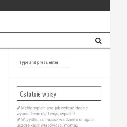
Search
for:
Ostatnie wpisy
Meble sypialniane: jak wybrać idealne
wyposażenie dla Twojej sypialni?
Wszystko, co musisz wiedzieć o oringach
uszczelkach: właściwości, montaż i