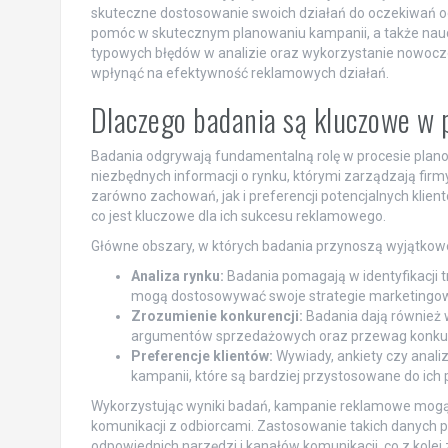
skuteczne dostosowanie swoich działań do oczekiwań o
pomóc w skutecznym planowaniu kampanii, a także nauczy
typowych błędów w analizie oraz wykorzystanie nowocz
wpłynąć na efektywność reklamowych działań.
Dlaczego badania są kluczowe w
Badania odgrywają fundamentalną rolę w procesie plan
niezbędnych informacji o rynku, którymi zarządzają fir
zarówno zachowań, jak i preferencji potencjalnych klien
co jest kluczowe dla ich sukcesu reklamowego.
Główne obszary, w których badania przynoszą wyjątkowe 
Analiza rynku:
Badania pomagają w identyfikacji
mogą dostosowywać swoje strategie marketingo
Zrozumienie konkurencji:
Badania dają również w
argumentów sprzedażowych oraz przewag konkur
Preferencje klientów:
Wywiady, ankiety czy anali
kampanii, które są bardziej przystosowane do ich 
Wykorzystując wyniki badań, kampanie reklamowe mogą by
komunikacji z odbiorcami. Zastosowanie takich danych
odpowiednich narzędzi i kanałów komunikacji, co z kol