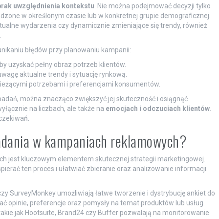
brak uwzględnienia kontekstu
. Nie można podejmować decyzji tylko
dzone w określonym czasie lub w konkretnej grupie demograficznej.
tualne wydarzenia czy dynamicznie zmieniające się trendy, również
.
nikaniu błędów przy planowaniu kampanii:
aby uzyskać pełny obraz potrzeb klientów.
uwagę aktualne trendy i sytuację rynkową.
 bieżącymi potrzebami i preferencjami konsumentów.
adań, można znacząco zwiększyć jej skuteczność i osiągnąć
yłącznie na liczbach, ale także na
emocjach i odczuciach klientów
.
oczekiwań.
badania w kampaniach reklamowych?
 jest kluczowym elementem skutecznej strategii marketingowej.
ierać ten proces i ułatwiać zbieranie oraz analizowanie informacji.
czy SurveyMonkey umożliwiają łatwe tworzenie i dystrybucję ankiet do
ać opinie, preferencje oraz pomysły na temat produktów lub usług.
akie jak Hootsuite, Brand24 czy Buffer pozwalają na monitorowanie