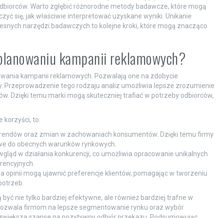
dbiorców. Warto zgłębić różnorodne metody badawcze, które mogą
ć się, jak właściwie interpretować uzyskane wyniki. Unikanie
esnych narzędzi badawczych to kolejne kroki, które mogą znacząco
 planowaniu kampanii reklamowych?
owania kampanii reklamowych. Pozwalają one na zdobycie
my. Przeprowadzenie tego rodzaju analiz umożliwia lepsze zrozumienie
tów. Dzięki temu marki mogą skuteczniej trafiać w potrzeby odbiorców,
korzyści, to:
 trendów oraz zmian w zachowaniach konsumentów. Dzięki temu firmy
we do obecnych warunków rynkowych.
gląd w działania konkurencji, co umożliwia opracowanie unikalnych
encyjnych.
za opinii mogą ujawnić preferencje klientów, pomagając w tworzeniu
potrzeb.
ć nie tylko bardziej efektywne, ale również bardziej trafne w
 pozwala firmom na lepsze segmentowanie rynku oraz wybór
ei zwiększa szanse na pozytywny odbiór przekazu. Podsumowując,