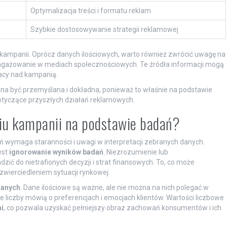
Optymalizacja treści i formatu reklam
Szybkie dostosowywanie strategii reklamowej
 kampanii. Oprócz danych ilościowych, warto również zwrócić uwagę na
zaangażowanie w mediach społecznościowych. Te źródła informacji mogą
acy nad kampanią.
nna być przemyślana i dokładna, ponieważ to właśnie na podstawie
otyczące przyszłych działań reklamowych.
niu kampanii na podstawie badań?
wymaga staranności i uwagi w interpretacji zebranych danych.
est
ignorowanie wyników badań
. Niezrozumienie lub
ć do nietrafionych decyzji i strat finansowych. To, co może
wierciedleniem sytuacji rynkowej.
danych
. Dane ilościowe są ważne, ale nie można na nich polegać w
e liczby mówią o preferencjach i emocjach klientów. Wartości liczbowe
i
, co pozwala uzyskać pełniejszy obraz zachowań konsumentów i ich