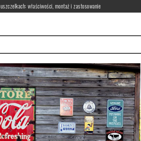
 uszczelkach: właściwości, montaż i zastosowanie
czynniki i rady
owy? Kluczowe czynniki i porady
skuteczność redukcji tkanki tłuszczowej
parametry do analizy
osażenie dla Twojej sypialni?