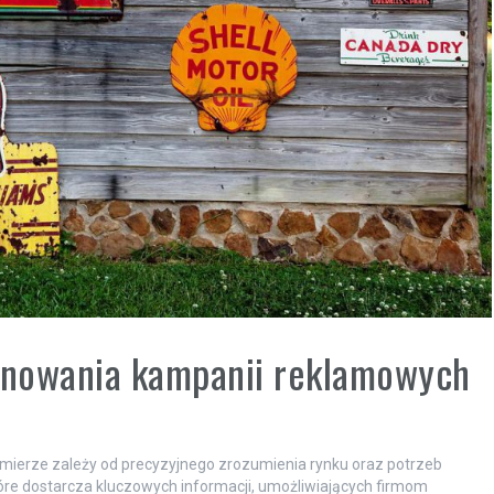
lanowania kampanii reklamowych
 mierze zależy od precyzyjnego zrozumienia rynku oraz potrzeb
tóre dostarcza kluczowych informacji, umożliwiających firmom