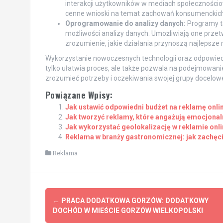
interakcji użytkowników w mediach społecznościo
cenne wnioski na temat zachowań konsumenckich 
Oprogramowanie do analizy danych:
Programy ta
możliwości analizy danych. Umożliwiają one przet
zrozumienie, jakie działania przynoszą najlepsze r
Wykorzystanie nowoczesnych technologii oraz odpowied
tylko ułatwia proces, ale także pozwala na podejmowani
zrozumieć potrzeby i oczekiwania swojej grupy docelowe
Powiązane Wpisy:
Jak ustawić odpowiedni budżet na reklamę onli
Jak tworzyć reklamy, które angażują emocjonal
Jak wykorzystać geolokalizację w reklamie onli
Reklama w branży gastronomicznej: jak zachęci
Reklama
Post
←
PRACA DODATKOWA GORZÓW: DODATKOWY
navigation
DOCHÓD W MIEŚCIE GORZÓW WIELKOPOLSKI