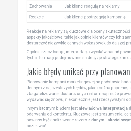
Zachowania
Jak klienci reagują na reklamy
Reakcje
Jak klienci postrzegają kampanię
Reakcje na reklamy są kluczowe dla oceny skuteczności
aspekty jakościowe, takie jak opinie klientów czy ich 
dostarczyć niezwykle cennych wskazówek do dalszej pr
Ogólnie rzecz biorąc, interpretacja wyników badań powi
tych informacji podejmowane są decyzje strategiczne d
Jakie błędy unikać przy planowa
Planowanie kampanii marketingowej na podstawie badań 
Jednym z najczęstszych błędów, jakie można popełnić, j
zbagatelizowanie dostarczonych informacji może prowadzi
wydawać się znowu, niekoniecznie jest rzeczywistym odz
Innym istotnym błędem jest
niewłaściwa interpretacja 
oderwaniu od kontekstu. Kluczowe jest zrozumienie, co t
powinny być analizowane razem z
danymi jakościowym
oczekiwań.