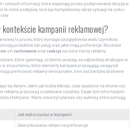
i cennych informacji, które wspierają proces podejmowania decyzji w
yć te różne podejścia, tworząc kompleksowy obraz sytuacji na rynku i
rców.
w kontekście kampanii reklamowej?
lamowej to proces, który wymaga uwzględnienia wielu czynników.
romocję produktów lub usług oraz jakie mają preferencje. Kluczowe
tów
, ich
zachowania
oraz
reakcje
na różne formy reklamy.
towe, które ujawniają, co klienci uważają za najbardziej atrakcyjne w
w zrozumieniu, które elementy kampanii przyciągają uwagę lub
 mogą preferować reklamy emocjonalne, inne zaś bardziej dosłowne
ąc się danym, takim jak liczba kliknięć, czas spędzony na stronie czy
kie reklamy przynoszą oczekiwane rezultaty. Dzięki tym informacjom
dziej efektywne. Warto stworzyć plansze czy wykresy, które pomogą
Jak wykorzystać w kampanii
Ukierunkowanie reklam na preferencje