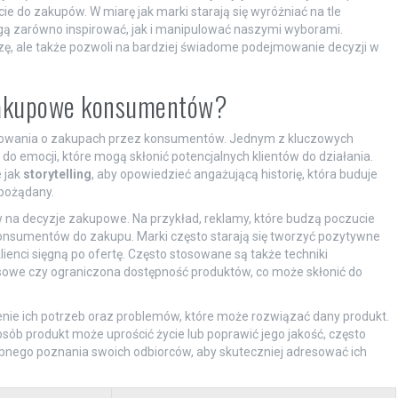
ie do zakupów. W miarę jak marki starają się wyróżniać na tle
ogą zarówno inspirować, jak i manipulować naszymi wyborami.
zę, ale także pozwoli na bardziej świadome podejmowanie decyzji w
 zakupowe konsumentów?
dowania o zakupach przez konsumentów. Jednym z kluczowych
do emocji, które mogą skłonić potencjalnych klientów do działania.
 jak
storytelling
, aby opowiedzieć angażującą historię, która buduje
 pożądany.
na decyzje zakupowe. Na przykład, reklamy, które budzą poczucie
onsumentów do zakupu. Marki często starają się tworzyć pozytywne
lienci sięgną po ofertę. Często stosowane są także techniki
asowe czy ograniczona dostępność produktów, co może skłonić do
enie ich potrzeb oraz problemów, które może rozwiązać dany produkt.
osób produkt może uprościć życie lub poprawić jego jakość, często
bnego poznania swoich odbiorców, aby skuteczniej adresować ich