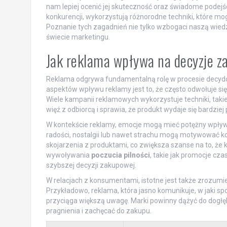
nam lepiej ocenić jej skuteczność oraz świadome podejśc
konkurencji, wykorzystują różnorodne techniki, które m
Poznanie tych zagadnień nie tylko wzbogaci naszą wied
świecie marketingu.
Jak reklama wpływa na decyzje
Reklama odgrywa fundamentalną rolę w procesie decy
aspektów wpływu reklamy jest to, że często odwołuje się 
Wiele kampanii reklamowych wykorzystuje techniki, takie
więź z odbiorcą i sprawia, że produkt wydaje się bardziej
W kontekście reklamy, emocje mogą mieć potężny wpływ 
radości, nostalgii lub nawet strachu mogą motywować k
skojarzenia z produktami, co zwiększa szanse na to, że k
wywoływania
poczucia pilności
, takie jak promocje cz
szybszej decyzji zakupowej.
W relacjach z konsumentami, istotne jest także zrozumi
Przykładowo, reklama, która jasno komunikuje, w jaki sp
przyciąga większą uwagę. Marki powinny dążyć do dogłę
pragnienia i zachęcać do zakupu.