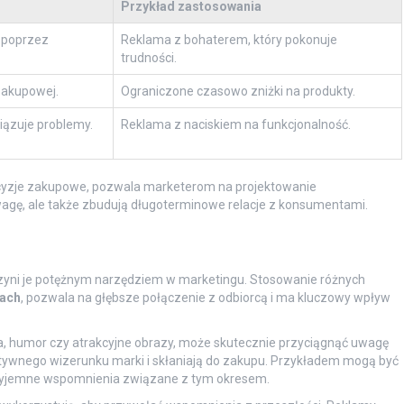
Przykład zastosowania
 poprzez
Reklama z bohaterem, który pokonuje
trudności.
 zakupowej.
Ograniczone czasowo zniżki na produkty.
iązuje problemy.
Reklama z naciskiem na funkcjonalność.
ecyzje zakupowe, pozwala marketerom na projektowanie
uwagę, ale także zbudują długoterminowe relacje z konsumentami.
yni je potężnym narzędziem w marketingu. Stosowanie różnych
rach
, pozwala na głębsze połączenie z odbiorcą i ma kluczowy wpływ
, humor czy atrakcyjne obrazy, może skutecznie przyciągnąć uwagę
tywnego wizerunku marki i skłaniają do zakupu. Przykładem mogą być
rzyjemne wspomnienia związane z tym okresem.