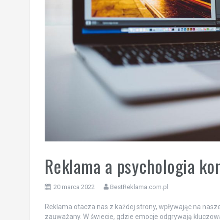
Reklama a psychologia k
20 marca 2022
BestReklama.com.pl
Reklama otacza nas z każdej strony, wpływając na nasze
zauważany. W świecie, gdzie emocje odgrywają kluczo