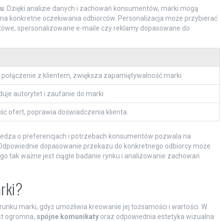
zu
. Dzięki analizie danych i zachowań konsumentów, marki mogą
 na konkretne oczekiwania odbiorców. Personalizacja może przybierać
towe, spersonalizowane e-maile czy reklamy dopasowane do
połączenie z klientem, zwiększa zapamiętywalność marki.
uje autorytet i zaufanie do marki.
ć ofert, poprawia doświadczenia klienta.
iedza o preferencjach i potrzebach konsumentów pozwala na
. Odpowiednie dopasowanie przekazu do konkretnego odbiorcy może
go tak ważne jest ciągłe badanie rynku i analizowanie zachowań
rki?
ku marki, gdyż umożliwia kreowanie jej tożsamości i wartości. W
st ogromna,
spójne komunikaty
oraz odpowiednia estetyka wizualna