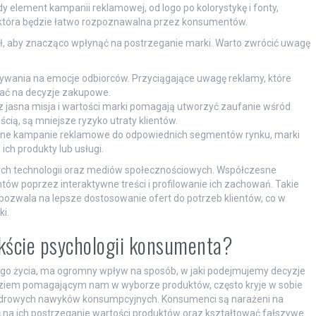
y element kampanii reklamowej, od logo po kolorystykę i fonty,
, która będzie łatwo rozpoznawalna przez konsumentów.
 aby znacząco wpłynąć na postrzeganie marki. Warto zwrócić uwagę
wania na emocje odbiorców. Przyciągające uwagę reklamy, które
ać na decyzje zakupowe.
 jasna misja i wartości marki pomagają utworzyć zaufanie wśród
cią, są mniejsze ryzyko utraty klientów.
ane kampanie reklamowe do odpowiednich segmentów rynku, marki
ich produkty lub usługi.
ych technologii oraz mediów społecznościowych. Współczesne
w poprzez interaktywne treści i profilowanie ich zachowań. Takie
ż pozwala na lepsze dostosowanie ofert do potrzeb klientów, co w
i.
ekście psychologii konsumenta?
 życia, ma ogromny wpływ na sposób, w jaki podejmujemy decyzje
iem pomagającym nam w wyborze produktów, często kryje w sobie
ezdrowych nawyków konsumpcyjnych. Konsumenci są narażeni na
 na ich postrzeganie wartości produktów oraz kształtować fałszywe