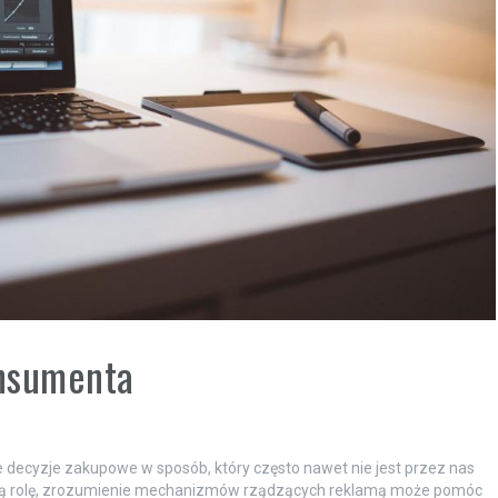
onsumenta
 decyzje zakupowe w sposób, który często nawet nie jest przez nas
wą rolę, zrozumienie mechanizmów rządzących reklamą może pomóc