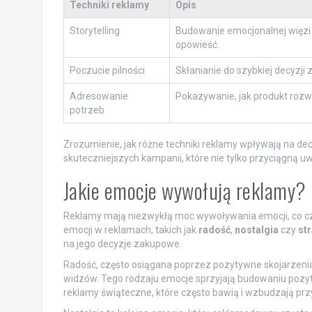
Techniki reklamy
Opis
Storytelling
Budowanie emocjonalnej więzi
opowieść.
Poczucie pilności
Skłanianie do szybkiej decyzji
Adresowanie
Pokazywanie, jak produkt rozw
potrzeb
Zrozumienie, jak różne techniki reklamy wpływają na d
skuteczniejszych kampanii, które nie tylko przyciągną 
Jakie emocje wywołują reklamy?
Reklamy mają niezwykłą moc wywoływania emocji, co cz
emocji w reklamach, takich jak
radość
,
nostalgia
czy
st
na jego decyzje zakupowe.
Radość, często osiągana poprzez pozytywne skojarzenia
widzów. Tego rodzaju emocje sprzyjają budowaniu pozy
reklamy świąteczne, które często bawią i wzbudzają p